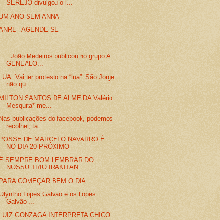
SEREJO divulgou o l...
UM ANO SEM ANNA
ANRL - AGENDE-SE
João Medeiros publicou no grupo A
GENEALO...
LUA Vai ter protesto na “lua” São Jorge
não qu...
MILTON SANTOS DE ALMEIDA Valério
Mesquita* me...
Nas publicações do facebook, podemos
recolher, ta...
POSSE DE MARCELO NAVARRO É
NO DIA 20 PRÓXIMO
É SEMPRE BOM LEMBRAR DO
NOSSO TRIO IRAKITAN
PARA COMEÇAR BEM O DIA
Olyntho Lopes Galvão e os Lopes
Galvão ...
LUIZ GONZAGA INTERPRETA CHICO