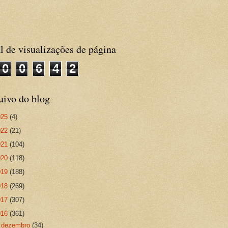
l de visualizações de página
0
0
6
4
2
uivo do blog
025
(4)
022
(21)
021
(104)
020
(118)
019
(188)
018
(269)
017
(307)
016
(361)
►
dezembro
(34)