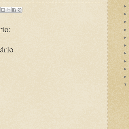
io:
ário