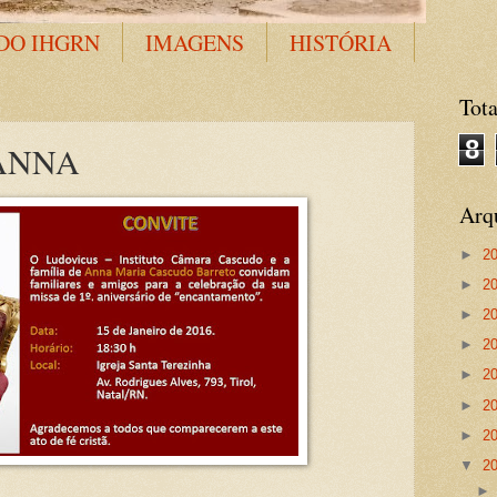
DO IHGRN
IMAGENS
HISTÓRIA
Tota
8
ANNA
Arq
►
2
►
2
►
2
►
2
►
2
►
2
►
2
▼
2