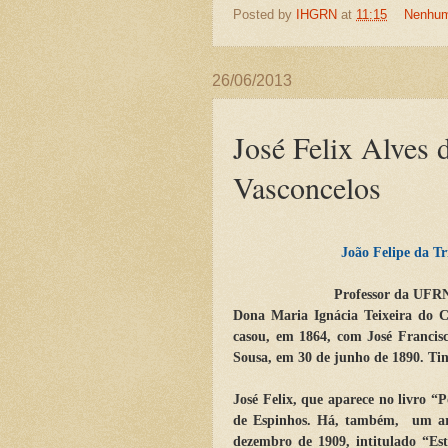
Posted by
IHGRN
at
11:15
Nenhum
26/06/2013
José Felix Alves 
Vasconcelos
João Felipe da T
Professor da UF
Dona Maria Ignácia Teixeira do C
casou, em 1864, com José Francisc
Sousa, em 30 de junho de 1890. Tin
José Felix, que aparece no livro “
de Espinhos. Há, também,
um ar
dezembro de 1909, intitulado “Est