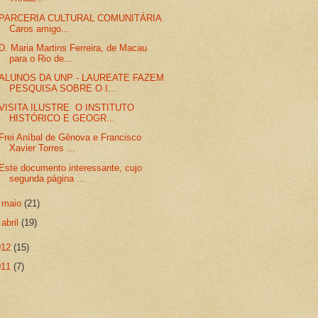
PARCERIA CULTURAL COMUNITÁRIA
Caros amigo...
D. Maria Martins Ferreira, de Macau
para o Rio de...
ALUNOS DA UNP - LAUREATE FAZEM
PESQUISA SOBRE O I...
VISITA ILUSTRE O INSTITUTO
HISTÓRICO E GEOGR...
Frei Aníbal de Gênova e Francisco
Xavier Torres ...
Este documento interessante, cujo
segunda página ...
►
maio
(21)
►
abril
(19)
012
(15)
011
(7)