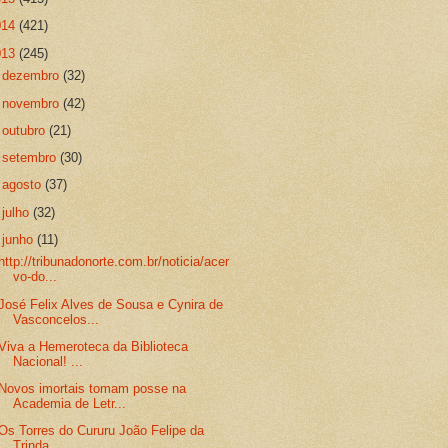
014
(421)
013
(245)
►
dezembro
(32)
►
novembro
(42)
►
outubro
(21)
►
setembro
(30)
►
agosto
(37)
►
julho
(32)
▼
junho
(11)
http://tribunadonorte.com.br/noticia/acer
vo-do...
José Felix Alves de Sousa e Cynira de
Vasconcelos...
Viva a Hemeroteca da Biblioteca
Nacional! ...
Novos imortais tomam posse na
Academia de Letr...
Os Torres do Cururu João Felipe da
Trinda...