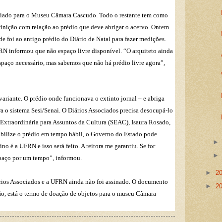
viado para o Museu Câmara Cascudo. Todo o restante tem como
finição com relação ao prédio que deve abrigar o acervo. Ontem
e foi ao antigo prédio do Diário de Natal para fazer medições.
FRN informou que não espaço livre disponível. “O arquiteto ainda
espaço necessário, mas sabemos que não há prédio livre agora”,
variante. O prédio onde funcionava o extinto jornal – e abriga
a o sistema Sesi/Senai. O Diários Associados precisa desocupá-lo
ia Extraordinária para Assuntos da Cultura (SEAC), Isaura Rosado,
bilize o prédio em tempo hábil, o Governo do Estado pode
tino é a UFRN e isso será feito. A reitora me garantiu. Se for
spaço por um tempo”, informou.
►
2
rios Associados e a UFRN ainda não foi assinado. O documento
►
2
o, está o termo de doação de objetos para o museu Câmara