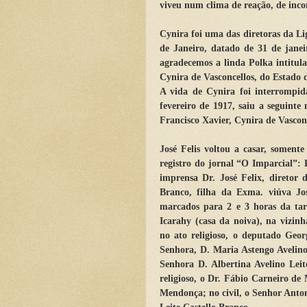
viveu num clima de reação, de inco
Cynira foi uma das diretoras da L
de Janeiro, datado de 31 de janei
agradecemos a linda Polka intitula
Cynira de Vasconcellos, do Estado
A vida de Cynira foi interrompid
fevereiro de 1917, saiu a seguinte
Francisco Xavier, Cynira de Vasconc
José Felis voltou a casar, soment
registro do jornal “O Imparcial”: 
imprensa Dr. José Felix, diretor 
Branco, filha da Exma. viúva José
marcados para 2 e 3 horas da tar
Icarahy (casa da noiva), na vizin
no ato religioso, o deputado Geo
Senhora, D. Maria Astengo Avelino;
Senhora D. Albertina Avelino Lei
religioso, o Dr. Fábio Carneiro d
Mendonça; no civil, o Senhor Anton