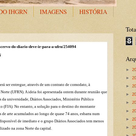
DO IHGRN
IMAGENS
HISTÓRIA
Tota
8
/acervo-do-diario-deve-ir-para-a-ufrn/254094
N
Arq
►
2
►
2
erá ser entregue, através de um contrato de comodato, à
►
2
Norte (UFRN). A ideia foi apresentada ontem durante reunião que
►
2
s da universidade, Diários Associados, Ministério Público
►
2
 (FJA). No entanto, a solução para o destino do montante
►
2
as de arte acumulados ao longo de quase 74 anos, esbarra num
►
2
disponível de imediato e o grupo Diários Associados tem menos
►
2
lizado na zona Norte da capital.
►
2