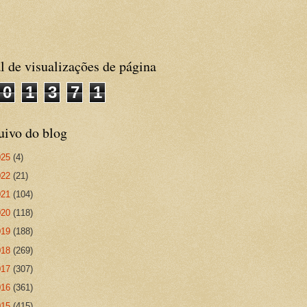
l de visualizações de página
0
1
3
7
1
uivo do blog
025
(4)
022
(21)
021
(104)
020
(118)
019
(188)
018
(269)
017
(307)
016
(361)
015
(415)