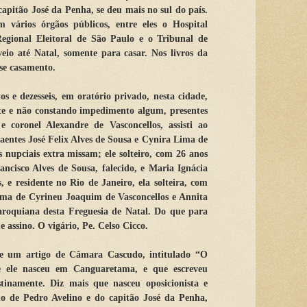
capitão José da Penha, se deu mais no sul do país.
 vários órgãos públicos, entre eles o Hospital
Regional Eleitoral de São Paulo e o Tribunal de
io até Natal, somente para casar. Nos livros da
sse casamento.
s e dezesseis, em oratório privado, nesta cidade,
te e não constando impedimento algum, presentes
 coronel Alexandre de Vasconcellos, assisti ao
entes José Felix Alves de Sousa e Cynira Lima de
s nupciais extra missam; ele solteiro, com 26 anos
rancisco Alves de Sousa, falecido, e Maria Ignácia
, e residente no Rio de Janeiro, ela solteira, com
tima de Cyrineu Joaquim de Vasconcellos e Annita
aroquiana desta Freguesia de Natal. Do que para
e assino. O vigário, Pe. Celso Cicco.
e um artigo de Câmara Cascudo, intitulado “O
e ele nasceu em Canguaretama, e que escreveu
estinamente. Diz mais que nasceu oposicionista e
mo de Pedro Avelino e do capitão José da Penha,