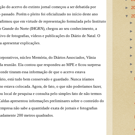
ção do acervo do extinto jornal começou a ser debatida por
►
2
 passado. Porém o pleito foi oficializado no início deste ano
▼
2
firmou que em virtude de representação formulada pelo Instituto
io Grande do Norte (IHGRN), chegou ao seu conhecimento, a
ivo de fotografias, vídeos e publicações do Diário de Natal. O
a apresentar explicações.
orporativos, núcleo Memória, do Diários Associados, Vânia
 da reunião. Ela contou que respondeu ao MPE e ficou surpresa
onde tiraram essa informação de que o acervo estava
rário, está tudo bem conservado e guardado. Nunca iríamos
o estava colocada. Agora, de fato, o que não poderíamos fazer,
u local de pesquisa e consulta pelo simples fato de não termos
aldas apresentou informações preliminares sobre o conteúdo do
 empresa não sabe a quantidade exata de jornais e fotografias
adamente 200 metros quadrados.