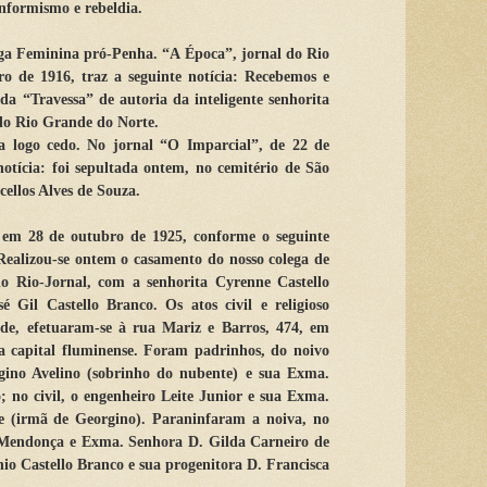
nformismo e rebeldia.
iga Feminina pró-Penha. “A Época”, jornal do Rio
ro de 1916, traz a seguinte notícia: Recebemos e
da “Travessa” de autoria da inteligente senhorita
 do Rio Grande do Norte.
a logo cedo. No jornal “O Imparcial”, de 22 de
 notícia: foi sepultada ontem, no cemitério de São
ellos Alves de Souza.
e em 28 de outubro de 1925, conforme o seguinte
Realizou-se ontem o casamento do nosso colega de
do Rio-Jornal, com a senhorita Cyrenne Castello
 Gil Castello Branco. Os atos civil e religioso
de, efetuaram-se à rua Mariz e Barros, 474, em
ha capital fluminense. Foram padrinhos, do noivo
rgino Avelino (sobrinho do nubente) e sua Exma.
 no civil, o engenheiro Leite Junior e sua Exma.
te (irmã de Georgino). Paraninfaram a noiva, no
e Mendonça e Exma. Senhora D. Gilda Carneiro de
io Castello Branco e sua progenitora D. Francisca