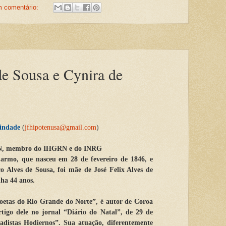
 comentário:
de Sousa e Cynira de
rindade
(
jfhipotenusa@gmail.com
)
RN, membro do IHGRN e do INRG
armo, que nasceu em 28 de fevereiro de 1846, e
o Alves de Sousa, foi mãe de José Felix Alves de
ha 44 anos.
Poetas do Rio Grande do Norte”, é autor de Coroa
tigo dele no jornal “Diário do Natal”, de 29 de
adistas Hodiernos”. Sua atuação, diferentemente