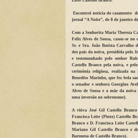
Leite Castello Branco.
Encontrei notícia do casamento
d
jornal “A Noite”, de 8 de janeiro d
Com a Senhorita Maria Thereza Cast
Felix Alves de Sousa, casou-se no 
Sr. e Sra. João Batista Carvalho de
dos pais da noiva, presidida pelo 
e testemunhado pelo senhor Rube
Castello Branco pela noiva, e pel
cerimônia religiosa, realizada na
Benedito Marinho, que fez bela sa
o senador e senhora Georgino Aveli
Alves de Sousa e a mãe da noiva 
uma inversão no sobrenome).
A viúva José Gil Castello Branc
Francisca Leite (Pinto) Castello Bra
Branco e D. Francisca Leite Castell
Mariano Gil Castello Branco e d
Baronesa de Castello Branco).