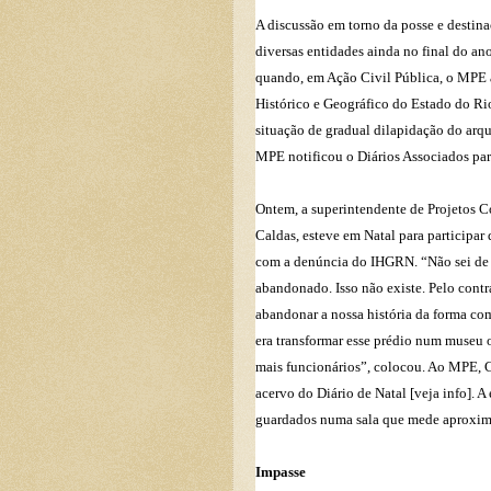
A discussão em torno da posse e destina
diversas entidades ainda no final do ano
quando, em Ação Civil Pública, o MPE a
Histórico e Geográfico do Estado do R
situação de gradual dilapidação do arqu
MPE notificou o Diários Associados par
Ontem, a superintendente de Projetos C
Caldas, esteve em Natal para participar
com a denúncia do IHGRN. “Não sei de 
abandonado. Isso não existe. Pelo cont
abandonar a nossa história da forma com
era transformar esse prédio num museu o
mais funcionários”, colocou. Ao MPE, C
acervo do Diário de Natal [veja info]. A
guardados numa sala que mede aproxim
Impasse