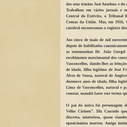
dos seus irmãos José Anselmo e do 
Trabalhou em vários jornais e em
Central do Exército, o Tribunal 
Contas da União. Mas, em 1916, ve
catedral encontramos o registro de
Aos cinco de maio de mil novecento
depois de habilitados canonicamen
as testemunhas Dr. João Gurgel e
recebimento matrimonial dos contra
Vasconcellos, dando-lhes as bênção
de idade, filho legítimo de José F
Alves de Sousa, natural de Angicos
dezenove anos de idade, filha legí
Lima de Vasconcellos, natural e p
constar, mandei fazer este termo qu
O pai da noiva foi personagem d
Velho Cirineu”. Diz Cascudo qu
discreta, misteriosa, quase cland
oposicionista morreu. Amigo ínti