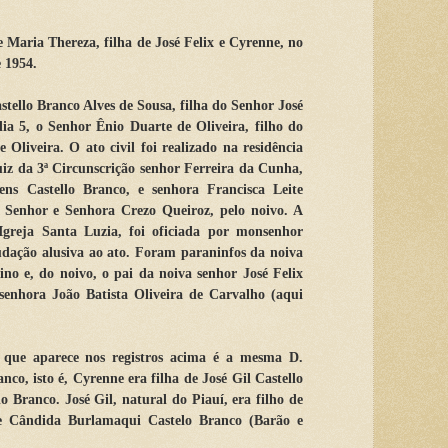
e Maria Thereza, filha de José Felix e Cyrenne, no
e 1954.
ello Branco Alves de Sousa, filha do Senhor José
dia 5, o Senhor Ênio Duarte de Oliveira, filho do
 Oliveira. O ato civil foi realizado na residência
Juiz da 3ª Circunscrição senhor Ferreira da Cunha,
ns Castello Branco, e senhora Francisca Leite
o Senhor e Senhora Crezo Queiroz, pelo noivo. A
 Igreja Santa Luzia, foi oficiada por monsenhor
udação alusiva ao ato. Foram paraninfos da noiva
no e, do noivo, o pai da noiva senhor José Felix
senhora João Batista Oliveira de Carvalho (aqui
o que aparece nos registros acima é a mesma D.
nco, isto é, Cyrenne era filha de José Gil Castello
o Branco. José Gil, natural do Piauí, era filho de
e Cândida Burlamaqui Castelo Branco (Barão e