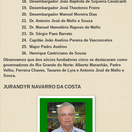
18.
Desembargador João Baptista de Siqueira Cavalcanti
19.
Desembargador José Theotonio Freire
20.
Desembargador Manoel Moreira Dias
21.
Dr. Antonio José de Mello e Souza
22.
Dr. Manuel Hemetério Raposo de Mello
23.
Dr. Sérgio Paes Barreto
24.
Capitão João Avelino Pereira de Vasconcelos
25.
Major Pedro Avelino
26.
Henrique Castriciano de Sousa
Observamos que dos sócios fundadores cinco se destacaram como
governadores do Rio Grande do Norte: Alberto Maranhão, Pedro
Velho, Ferreira Chaves, Tavares de Lyra e Antonio José de Mello e
Souza.
JURANDYR NAVARRO DA COSTA