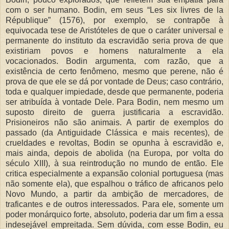
com o ser humano. Bodin, em seus “Les six livres de la
République” (1576), por exemplo, se contrapõe à
equivocada tese de Aristóteles de que o caráter universal e
permanente do instituto da escravidão seria prova de que
existiriam povos e homens naturalmente a ela
vocacionados. Bodin argumenta, com razão, que a
existência de certo fenômeno, mesmo que perene, não é
prova de que ele se dá por vontade de Deus; caso contrário,
toda e qualquer impiedade, desde que permanente, poderia
ser atribuída à vontade Dele. Para Bodin, nem mesmo um
suposto direito de guerra justificaria a escravidão.
Prisioneiros não são animais. A partir de exemplos do
passado (da Antiguidade Clássica e mais recentes), de
crueldades e revoltas, Bodin se opunha à escravidão e,
mais ainda, depois de abolida (na Europa, por volta do
século XIII), à sua reintrodução no mundo de então. Ele
critica especialmente a expansão colonial portuguesa (mas
não somente ela), que espalhou o tráfico de africanos pelo
Novo Mundo, a partir da ambição de mercadores, de
traficantes e de outros interessados. Para ele, somente um
poder monárquico forte, absoluto, poderia dar um fim a essa
indesejável empreitada. Sem dúvida, com esse Bodin, eu