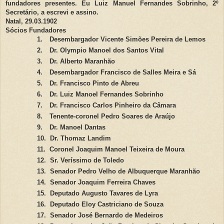
fundadores presentes. Eu Luiz Manuel Fernandes Sobrinho, 2º
Secretário, a escrevi e assino.
Natal, 29.03.1902
Sócios Fundadores
1.
Desembargador Vicente Simões Pereira de Lemos
2.
Dr. Olympio Manoel dos Santos Vital
3.
Dr. Alberto Maranhão
4.
Desembargador Francisco de Salles Meira e Sá
5.
Dr. Francisco Pinto de Abreu
6.
Dr. Luiz Manoel Fernandes Sobrinho
7.
Dr. Francisco Carlos Pinheiro da Câmara
8.
Tenente-coronel Pedro Soares de Araújo
9.
Dr. Manoel Dantas
10.
Dr. Thomaz Landim
11.
Coronel Joaquim Manoel Teixeira de Moura
12.
Sr. Veríssimo de Toledo
13.
Senador Pedro Velho de Albuquerque Maranhão
14.
Senador Joaquim Ferreira Chaves
15.
Deputado Augusto Tavares de Lyra
16.
Deputado Eloy Castriciano de Souza
17.
Senador José Bernardo de Medeiros