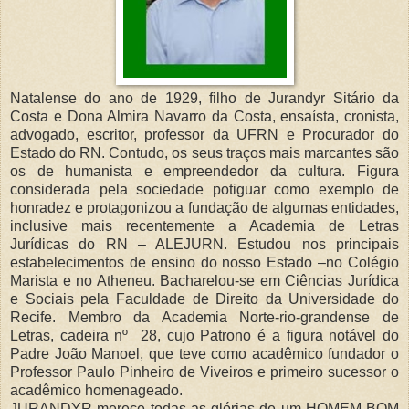
Natalense do ano de 1929, filho de Jurandyr Sitário da
Costa e Dona Almira Navarro da Costa, ensaísta, cronista,
advogado, escritor, professor da UFRN e Procurador do
Estado do RN. Contudo, os seus traços mais marcantes são
os de humanista e empreendedor da cultura. Figura
considerada pela sociedade potiguar como exemplo de
honradez e protagonizou a fundação de algumas entidades,
inclusive mais recentemente a Academia de Letras
Jurídicas do RN – ALEJURN. Estudou nos principais
estabelecimentos de ensino do nosso Estado –no Colégio
Marista e no Atheneu. Bacharelou-se em Ciências Jurídica
e Sociais pela Faculdade de Direito da Universidade do
Recife. Membro da Academia Norte-rio-grandense de
Letras, cadeira nº
28, cujo Patrono é a figura notável do
Padre João Manoel, que teve como acadêmico fundador o
Professor Paulo Pinheiro de Viveiros e primeiro sucessor o
acadêmico homenageado.
JURANDYR merece todas as glórias de um HOMEM BOM