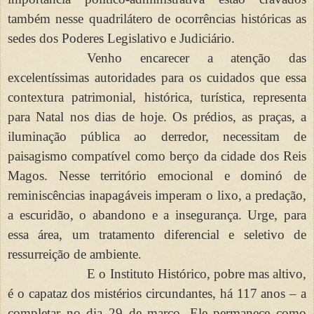
também nesse quadrilátero de ocorrências históricas as
sedes dos Poderes Legislativo e Judiciário.
Venho encarecer a atenção das
excelentíssimas autoridades para os cuidados que essa
contextura patrimonial, histórica, turística, representa
para Natal nos dias de hoje. Os prédios, as praças, a
iluminação pública ao derredor, necessitam de
paisagismo compatível como berço da cidade dos Reis
Magos. Nesse território emocional e dominó de
reminiscências inapagáveis imperam o lixo, a predação,
a escuridão, o abandono e a insegurança. Urge, para
essa área, um tratamento diferencial e seletivo de
ressurreição de ambiente.
E o Instituto Histórico, pobre mas altivo,
é o capataz dos mistérios circundantes, há 117 anos – a
completar no dia 29 de março. Ele permanece como