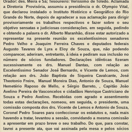
Orador: des. Meira e Sá; Tesoureiro: Veríssimo de Toledo. Aclamada
a Diretoria Provisória, assumiu a presidência o dr. Olympio Vital,
que declarou instalado o Instituto Histórico e Geográfico do Rio
Grande do Norte, depois de agradecer a sua aclamação para dirigir
provisoriamente os trabalhos respectivos e fazer sobre o seu
objetivo sensatas e judiciosas considerações. em seguida, pedindo
e obtendo a palavra o dr. Alberto Maranhão, disse estar autorizado a
representar na presente reunião os excelentíssimos senadores
Pedro Velho e Joaquim Ferreira Chaves e deputados federais
Augusto Tavares de Lyra e Eloy de Souza, que, não podendo
comparecer, aderiram, entretanto, à ideia e pediram sua inclusão no
número de sócios fundadores. Declarações idênticas fizeram
sucessivamente os drs. Manuel Dantas, com relação ao
Excelentíssimo Senador José Bernardo, e Vicente de Lemos, com
relação aos drs. João Baptista de Siqueira Cavalcante, José
Theotonio Freire, Manuel Moreira Dias, Antonio de Souza, Manuel
Hemetério Raposo de Mello, e Sérgio Barreto, , Capitão João
Avelino Pereira de Vasconcelos e cidadãos Henrique Castriciano de
Souza e Pedro Avelino. Recebidas com agrado e assentimento
todas estas declarações, nomeou, em seguida, o presidente, uma
comissão composta dos drs. Vicente de Lemos e Antonio de Souza,
Coronel Pedro Soares para confeccionar os estatutos e, nada mais
havendo a tratar, levantou a sessão, convidando a mesma comissão
a apresentar em prazo breve o seu trabalho. Do que, para constar,
lavrei a presente ata, que vai assinada pela mesa e pelos sócios