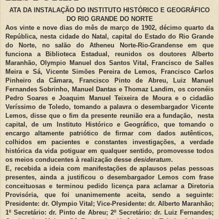
ATA DA INSTALAÇÃO DO INSTITUTO HISTÓRICO E GEOGRÁFICO
DO RIO GRANDE DO NORTE
Aos vinte e nove dias do mês de março de 1902, décimo quarto da
República, nesta cidade do Natal, capital do Estado do Rio Grande
do Norte, no salão do Atheneu Norte-Rio-Grandense em que
funciona a Biblioteca Estadual, reunidos os doutores Alberto
Maranhão, Olympio Manuel dos Santos Vital, Francisco de Salles
Meira e Sá, Vicente Simões Pereira de Lemos, Francisco Carlos
Pinheiro da Câmara, Francisco Pinto de Abreu, Luiz Manuel
Fernandes Sobrinho, Manuel Dantas e Thomaz Landim, os coronéis
Pedro Soares e Joaquim Manuel Teixeira de Moura e o cidadão
Veríssimo de Toledo, tomando a palavra o desembargador Vicente
Lemos, disse que o fim da presente reunião era a fundação, nesta
capital, de um Instituto Histórico e Geográfico, que tomando o
encargo altamente patriótico de firmar com dados autênticos,
colhidos em pacientes e constantes investigações, a verdade
histórica da vida potiguar em qualquer sentido, promovesse todos
os meios conducentes à realização desse
desideratum
.
E, recebida a ideia com manifestações de aplausos pelas pessoas
presentes, ainda a justificou o desembargador Lemos com frase
conceituosas e terminou pedido licença para aclamar a Diretoria
Provisória, que foi unanimemente aceita, sendo a seguinte:
Presidente: dr. Olympio Vital; Vice-Presidente: dr. Alberto Maranhão;
1º Secretário: dr. Pinto de Abreu; 2º Secretário: dr. Luiz Fernandes;