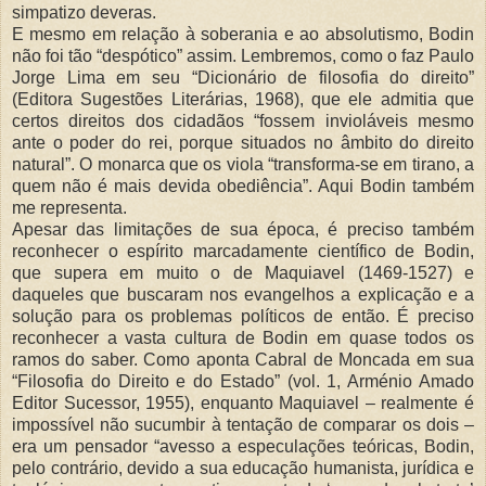
simpatizo deveras.
E mesmo em relação à soberania e ao absolutismo, Bodin
não foi tão “despótico” assim. Lembremos, como o faz Paulo
Jorge Lima em seu “Dicionário de filosofia do direito”
(Editora Sugestões Literárias, 1968), que ele admitia que
certos direitos dos cidadãos “fossem invioláveis mesmo
ante o poder do rei, porque situados no âmbito do direito
natural”. O monarca que os viola “transforma-se em tirano, a
quem não é mais devida obediência”. Aqui Bodin também
me representa.
Apesar das limitações de sua época, é preciso também
reconhecer o espírito marcadamente científico de Bodin,
que supera em muito o de Maquiavel (1469-1527) e
daqueles que buscaram nos evangelhos a explicação e a
solução para os problemas políticos de então. É preciso
reconhecer a vasta cultura de Bodin em quase todos os
ramos do saber. Como aponta Cabral de Moncada em sua
“Filosofia do Direito e do Estado” (vol. 1, Arménio Amado
Editor Sucessor, 1955), enquanto Maquiavel – realmente é
impossível não sucumbir à tentação de comparar os dois –
era um pensador “avesso a especulações teóricas, Bodin,
pelo contrário, devido a sua educação humanista, jurídica e