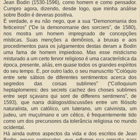
Jean Bodin (1530-1596), como homem e como pensador.
Cumpro agora, dizendo, desde logo, que minha análise
sobre Bodin é deveras positiva.
É verdade, e eu não nego, que a sua “Demonomania dos
feiticeiros” (“De la demonomanie des sorciers”, de 1580),
nos mostra um homem impregnado de concepções
místicas. Suas menções a demônios, a bruxas e aos
procedimentos para os julgamentos destas deram a Bodin
uma fama de homem impiedoso. Mas esse misticismo
misturado a um certo fervor religioso é uma característica da
época, presente, aliás, em quase todos os grandes espíritos
do seu tempo. E, por outro lado, o seu manuscrito “Colóquio
entre sete sábios de diferentes sentimentos acerca dos
segredos das coisas sublimes” (“Colloquium
heptaplomeres: des secrets cachez des choses sublimes
entre sept sçavans qui sont de differens sentimens”, de
1593), que narra diálogos/discussões entre um filósofo
naturalista, um católico, um luterano, um calvinista, um
judeu, um muçulmano e um cético, é frequentemente tido
como um dos precursores da tolerância religiosa no mundo
ocidental.
Há ainda outros aspectos da vida e dos escritos de Jean
Bodin, pouco explorados, que refletem sua empatia para