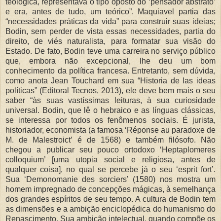
teológica, representava o tipo oposto do ‘pensador abstrato’
e era, antes de tudo, um teórico”. Maquiavel partia das
“necessidades práticas da vida” para construir suas ideias;
Bodin, sem perder de vista essas necessidades, partia do
direito, de viés naturalista, para formatar sua visão do
Estado. De fato, Bodin teve uma carreira no serviço público
que, embora não excepcional, lhe deu um bom
conhecimento da política francesa. Entretanto, sem dúvida,
como anota Jean Touchard em sua “Historia de las ideas
políticas” (Editoral Tecnos, 2013), ele deve bem mais o seu
saber “às suas vastíssimas leituras, à sua curiosidade
universal. Bodin, que lê o hebraico e as línguas clássicas,
se interessa por todos os fenômenos sociais. É jurista,
historiador, economista (a famosa ‘Réponse au paradoxe de
M. de Malestroict’ é de 1568) e também filósofo. Não
chegou a publicar seu pouco ortodoxo ‘Heptaplomeres
colloquium’ [uma utopia social e religiosa, antes de
qualquer coisa], no qual se percebe já o seu ‘esprit fort’.
Sua ‘Demonomanie des sorciers’ (1580) nos mostra um
homem impregnado de concepções mágicas, à semelhança
dos grandes espíritos de seu tempo. A cultura de Bodin tem
as dimensões e a ambição enciclopédica do humanismo do
Renascimento. Sua ambição intelectual, quando compõe os