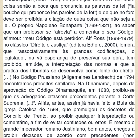
coisa senão a boca que pronuncia as palavras da lei (“la
bouche qui prononce les paroles de la loi”) e de que no foro
deve ser proibida a citação de outra coisa que não seja a
lei. O próprio Napoleão Bonaparte (1769-1821), ao saber
que um professor se “atrevia” a comentar o seu Código,
afirmou: “meu Código está perdido”. Alf Ross (1899-1979),
no clássico “Direito e Justiça” (editora Edipro, 2000), lembra
que “associativamente às grandes codificações, o
legislador, na vã esperança de preservar sua obra, tem
proibido, amiúde, a interpretação das normas e que a
prática dos tribunais se desenvolva como fonte do direito.
(…) No Código Prussiano (Allgemeines Landrecht) de 1794
encontramos preceitos similares. Na Dinamarca, depois da
aprovação do Código Dinamarquês, em 1683, proibiu-se
que os advogados citassem precedentes perante a Corte
Suprema. (...)”. Aliás, antes, assim já havia feito a Bula da
Igreja Católica de 1564, que promulgou os decretos do
Concílio de Trento, ao proibir qualquer interpretação ou
comentário, a fim de evitar confusões ou erros. E mesmo o
grande imperador romano Justiniano, bem antes, chegou a
proibir decisões de acordo com precedentes (“non