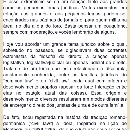
E esse extremismo se dá em relação tanto aos grandes
como os pequenos temas jurídicos. Vários exemplos, em
relação aos grandes e aos pequenos temas, podem ser
encontrados nas páginas do jornais e, para quem milita na
área, no dia a dia do foro. Basta pensar um pouquinho,
sempre com moderação, e vocês lembrarão de alguns.
Hoje vou abordar um grande tema jurídico sobre o qual,
sobretudo no passado, se digladiavam duas correntes
extremistas da filosofia do direito: a criação apenas
legislativa, legislativa/judicial ou apenas judicial do direito.
Trata-se de um tema que está relacionado à dicotomia,
amplamente conhecida, entre as famílias jurídicas do
“common law” e do “civil law”, cada qual com origem e
desenvolvimento próprios (apesar da forte interação entre
elas no estágio atual das coisas). Essa origem e
desenvolvimento diversos resultaram em modos diferentes
de enxergar o direito dos juristas de uma e de outra família.
De fato, ficou registrada na história da tradição romano-
germânica (“civil law”) a ideia, inspirada na lição de
Montesquieu (1689-1755), de que o juiz não deve ser outra