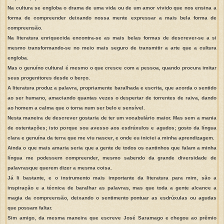
Na cultura se engloba o drama de uma vida ou de um amor vivido que nos ensina a
forma de compreender deixando nossa mente expressar a mais bela forma de
compreensão.
Na literatura enriquecida encontra-se as mais belas formas de descrever-se a si
mesmo transformando-se no meio mais seguro de transmitir a arte que a cultura
engloba.
Mas o genuíno cultural é mesmo o que cresce com a pessoa, quando procura imitar
seus progenitores desde o berço.
A literatura produz a palavra, propriamente baralhada e escrita, que acorda o sentido
ao ser humano, amaciando quantas vezes o despertar de torrentes de raiva, dando
ao homem a calma que o torna num ser belo e sensível.
Nesta maneira de descrever gostaria de ter um vocabulário maior. Mas sem a mania
de ostentações; isto porque sou avesso aos esdrúxulos e agudos; gosto da língua
clara e genuína da terra que me viu nascer, e onde eu iniciei a minha aprendizagem.
Ainda o que mais amaria seria que a gente de todos os cantinhos que falam a minha
língua me podessem compreender, mesmo sabendo da grande diversidade de
palavras
que querem dizer a mesma coisa.
Já li bastante, e o instrumento mais importante da literatura para mim, são a
inspiração e a técnica de baralhar as palavras, mas que toda a gente alcance a
magia da compreensão, deixando o sentimento pontuar as esdrúxulas ou agudas
que possam faltar.
Sim amigo, da mesma maneira que escreve José Saramago e chegou ao prêmio