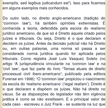
exemplis, sed legibus judicandum est”). Isso para ficarmos
em alguns exemplos mais conhecidos.
Do outro lado, no direito anglo-americano (tradição do
“common law”), há também opiniões extremistas. É
conhecida a teoria, defendida pela escola do realismo
jurídico americano, de que só é Direito aquele criado pelos
juízes e tribunais. Ou seja, Direito é o que declaram e
decidem os juízes. Antes da decisão judicial não há Direito
ou, em outras palavras, uma norma só passa a ser
considerada norma jurídica quando for aplicada pelos
tribunais. Como registra José Luis Vasquez Sotelo (no
artigo “A jurisprudência vinculante na 'comnon law' e na
'civil law', que faz parte do livro “Temas atuais de direito
processual civil ibero-americano”, publicado pela editora
Forense em 1998): “O 'common law' propiciou o nascimento
da escola do ‘realismo americano’ (‘legal realism’). Direito é
o que declaram e dispõem os juízes. Não há direito no
vácuo. Se as disposições do legislador não têm vigência
prática é como se não existissem. E o principal valor de
cada caso - escreveu o Juiz Frank - se sustenta na luz que