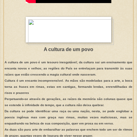
A cultura de um povo
A cultura de um povo é um tesouro inesgotável; da cultura sai um ensinamento que
encanta novos e velhos; as regiões do País se entrelaçam para transmitir às suas
raízes que estão crescendo a magia cultural onde nasceram.
Cultura é um encanto incompreensível. As mãos são modeladas para a arte, a boca
torna as frases em rimas, estas em cantigas, formando lendas, enrendilhadas de
risos e prazeres
Perpetuando-se através de gerações, as raízes da memória são colunas quase que
se estende à infinidade do tempo, que a cultura não deixa quebrar.
Da cultura se pode identificar uma raça ou uma nação, nesta, se pode englobar a
poesia ingênua mas com graça nas rimas, muitas vezes maliciosas, mas se
enquadrando na beleza de sua composição, quer em prosa ou em verso.
As duas são pura arte de embaralhar as palavras que enchem todo um ser de ritmos
de prazer, quantas vezes de loucura de viver nesse prazer.