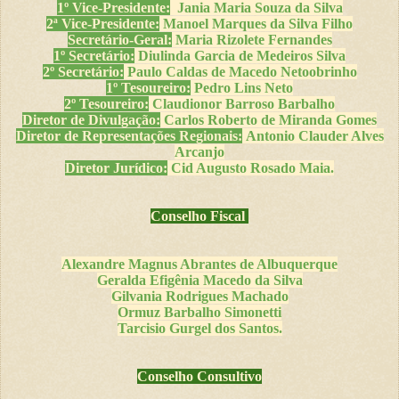
1º Vice-Presidente:
Jania Maria Souza da Silva
2ª Vice-Presidente:
Manoel Marques da Silva Filho
Secretário-Geral:
Maria Rizolete Fernandes
1º Secretário:
Diulinda Garcia de Medeiros Silva
2º Secretário:
Paulo Caldas de Macedo Netoobrinho
1º Tesoureiro:
Pedro Lins Neto
2º Tesoureiro:
Claudionor Barroso Barbalho
Diretor de Divulgação:
Carlos Roberto de Miranda Gomes
Diretor de Representações Regionais:
Antonio Clauder Alves
Arcanjo
Diretor Jurídico:
Cid Augusto Rosado Maia.
Conselho Fiscal
Alexandre Magnus Abrantes de Albuquerque
Geralda Efigênia Macedo da Silva
Gilvania Rodrigues Machado
Ormuz Barbalho Simonetti
Tarcisio Gurgel dos Santos
.
Conselho Consultivo