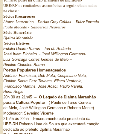
Tomarão posse na União Brasileira de Escritores-
UBE/RN os confrades e as confreiras a seguir relacionados
na classe:
Sócios Precursores
Afonso Laurentino – Dorian Gray Caldas – Eider Furtado -
Paulo Macedo - Sanderson Negreiros
Sócio Honorário
Djalma Maranhão
Sócios Efetivos
Eulalia Duarte Barros – Ion de Andrade –
José Ivam Pinheiro - José Willington Germano-
Luiz Gonzaga Cortez Gomes de Melo –
Rinaldo Claudine Barros
Poetas Populares Homenageados
Antônio Francisco, Bob Mota, Crispiniano Neto,
Clotilde Santa Cruz Tavares, Eliseu Ventania,
Francisco Martins, José Acaci, Paulo Varela,
Rosa Regis
20h 30 às 21h45 –
O Legado de Djalma Maranhão
para a Cultura Popular
( Paulo de Tarso Correia
de Melo, José Willington Germano e Roberto Monte)
Moderador: Severino Vicente
21h45 às 22hh – Encerramento pelo presidente da
UBE-RN Roberto Lima de Souza que executará canção
dedicada ao prefeito Djalma Maranhão