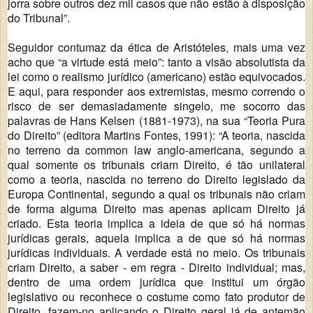
jorra sobre outros dez mil casos que não estão à disposição
do Tribunal”.
Seguidor contumaz da ética de Aristóteles, mais uma vez
acho que “a virtude está meio”: tanto a visão absolutista da
lei como o realismo jurídico (americano) estão equivocados.
E aqui, para responder aos extremistas, mesmo correndo o
risco de ser demasiadamente singelo, me socorro das
palavras de Hans Kelsen (1881-1973), na sua “Teoria Pura
do Direito” (editora Martins Fontes, 1991): “A teoria, nascida
no terreno da common law anglo-americana, segundo a
qual somente os tribunais criam Direito, é tão unilateral
como a teoria, nascida no terreno do Direito legislado da
Europa Continental, segundo a qual os tribunais não criam
de forma alguma Direito mas apenas aplicam Direito já
criado. Esta teoria implica a ideia de que só há normas
jurídicas gerais, aquela implica a de que só há normas
jurídicas individuais. A verdade está no meio. Os tribunais
criam Direito, a saber - em regra - Direito individual; mas,
dentro de uma ordem jurídica que institui um órgão
legislativo ou reconhece o costume como fato produtor de
Direito, fazem-no aplicando o Direito geral já de antemão