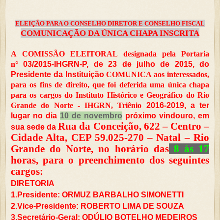
ELEIÇÃO PARA O CONSELHO DIRETOR E CONSELHO FISCAL
COMUNICAÇÃO DA ÚNICA CHAPA INSCRITA
A COMISSÃO ELEITORAL designada pela Portaria
n°
03/2015-IHGRN-P, de 23 de julho de 2015, do
Presidente da Instituição
COMUNICA aos interessados,
para os fins de direito, que foi deferida uma única chapa
para os cargos do Instituto Histórico e Geográfico do Rio
Grande do Norte - IHGRN, Triênio
2016-2019, a ter
lugar no dia
10 de novembro
próximo vindouro, em
Rua da Conceição, 622 – Centro –
sua sede da
Cidade Alta, CEP 59.025-270 – Natal – Rio
Grande do Norte, no horário das
8 às 17
horas, para o preenchimento dos seguintes
cargos:
DIRETORIA
1.Presidente: ORMUZ BARBALHO SIMONETTI
2.Vice-Presidente: ROBERTO LIMA DE SOUZA
3.Secretário-Geral: ODÚLIO BOTELHO MEDEIROS