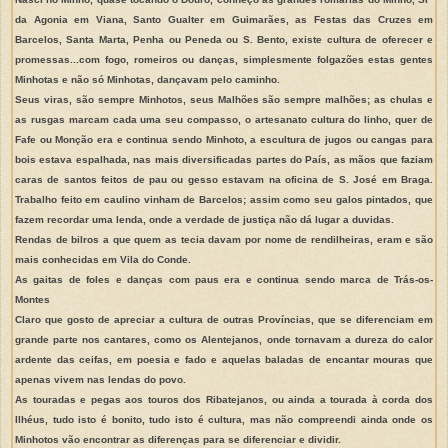
da Agonia em Viana, Santo Gualter em Guimarães, as Festas das Cruzes em
Barcelos, Santa Marta, Penha ou Peneda ou S. Bento, existe cultura de oferecer e
promessas...com fogo, romeiros ou danças, simplesmente folgazões estas gentes
Minhotas e não só Minhotas, dançavam pelo caminho.
Seus viras, são sempre Minhotos, seus Malhões são sempre malhões; as chulas e
as rusgas marcam cada uma seu compasso, o artesanato cultura do linho, quer de
Fafe ou Monção era e continua sendo Minhoto, a escultura de jugos ou cangas para
bois estava espalhada, nas mais diversificadas partes do País, as mãos que faziam
caras de santos feitos de pau ou gesso estavam na oficina de S. José em Braga.
Trabalho feito em caulino vinham de Barcelos; assim como seu galos pintados, que
fazem recordar uma lenda, onde a verdade de justiça não dá lugar a duvidas.
Rendas de bilros a que quem as tecia davam por nome de rendilheiras, eram e são
mais conhecidas em Vila do Conde.
As gaitas de foles e danças com paus era e continua sendo marca de Trás-os-
Montes
Claro que gosto de apreciar a cultura de outras Províncias, que se diferenciam em
grande parte nos cantares, como os Alentejanos, onde tornavam a dureza do calor
ardente das ceifas, em poesia e fado e aquelas baladas de encantar mouras que
apenas vivem nas lendas do povo.
As touradas e pegas aos touros dos Ribatejanos, ou ainda a tourada à corda dos
Ilhéus, tudo isto é bonito, tudo isto é cultura, mas não compreendi ainda onde os
Minhotos vão encontrar as diferenças para se diferenciar e dividir.