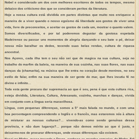
Nobel e considerado um dos cem melhores escritores de todos os tempos, mesmo
debaixo dos criticismo dos que se consideram peritos da literatura.
Hoje a nossa cultura está dividida em partes distintas que muito nos enriquece a
maneira de a viver quando o nosso egoísmo dá liberdade aos gostos de viver uma
vida, livre de preconceitos, e aceitar os gostos de cada um, mostrar o quanto valem.
Somos diversificados, e por tal poderemos degustar da gostosa espetada
Madeirense ou passar uns momentos de alegria dançando o seu bate o pé, deixar
nossa mão baralhar os dedos, tecendo suas belas rendas, cultura de riqueza
ancestral.
Nos Açores, cada ilha tem o seu não sei que de magica na sua cultura, seja no
trabalho do marfim da baleia, na maneira de sua cozinha, nas suas flores, nas suas
danças da (chamarita), na música que lhe entra no coração desde meninos, no seu
estilo de falar, enfim na sua maneira de ser gente do mar, que lhes incutiu fé no
divino e infinito…
Toda esta gente procura dar supremacia ao que é seu, pena é que esta cultura rica,
esteja dividida, Literatura, Cultura, Artesanato, cozinha, marchas e danças, vivida
em conjunto com a língua seria maravilhosa.
Língua, com pequenas diferenças, somos a 5° mais falada no mundo, e com uma
boa percentagem compreendendo o Inglês e o francês, mas estaremos nós à altura
de misturar as nossas culturas?… vivendo-as como sendo genuínas dessa
província, e não dum lugarejo?… porque não demos mérito ao que é justo, e
deixarmo-nos de procurar diferenças, onde essas diferenças não existem.
Nasci no Minho, quase tocando o Douro, conheço as grandes romarias do Minho, Srª