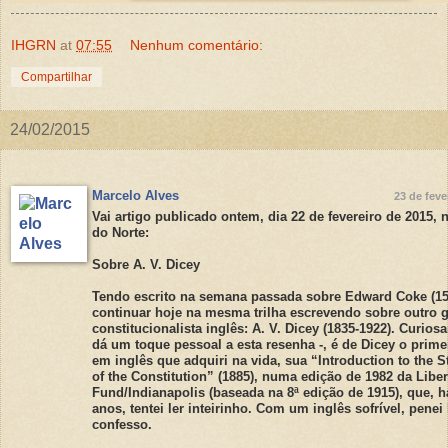
IHGRN
at
07:55
Nenhum comentário:
Compartilhar
24/02/2015
Marcelo Alves
23 de feve
Vai artigo publicado ontem, dia 22 de fevereiro de 2015, 
do Norte:
Sobre A. V. Dicey
Tendo escrito na semana passada sobre Edward Coke (15
continuar hoje na mesma trilha escrevendo sobre outro 
constitucionalista inglês: A. V. Dicey (1835-1922). Curios
dá um toque pessoal a esta resenha -, é de Dicey o primei
em inglês que adquiri na vida, sua “Introduction to the S
of the Constitution” (1885), numa edição de 1982 da Liber
Fund/Indianapolis (baseada na 8ª edição de 1915), que, 
anos, tentei ler inteirinho. Com um inglês sofrível, penei
confesso.