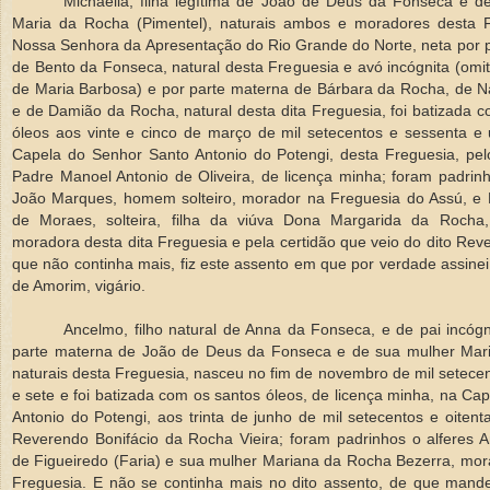
Michaella, filha legítima de João de Deus da Fonseca e d
Maria da Rocha (Pimentel), naturais ambos e moradores desta 
Nossa Senhora da Apresentação do Rio Grande do Norte, neta por p
de Bento da Fonseca, natural desta Freguesia e avó incógnita (om
de Maria Barbosa) e por parte materna de Bárbara da Rocha, de N
e de Damião da Rocha, natural desta dita Freguesia, foi batizada 
óleos aos vinte e cinco de março de mil setecentos e sessenta e
Capela do Senhor Santo Antonio do Potengi, desta Freguesia, pe
Padre Manoel Antonio de Oliveira, de licença minha; foram padrin
João Marques, homem solteiro, morador na Freguesia do Assú, e
de Moraes, solteira, filha da viúva Dona Margarida da Rocha
moradora desta dita Freguesia e pela certidão que veio do dito Re
que não continha mais, fiz este assento em que por verdade assinei
de Amorim, vigário.
Ancelmo, filho natural de Anna da Fonseca, e de pai incógn
parte materna de João de Deus da Fonseca e de sua mulher Mar
naturais desta Freguesia, nasceu no fim de novembro de mil setecen
e sete e foi batizada com os santos óleos, de licença minha, na Ca
Antonio do Potengi, aos trinta de junho de mil setecentos e oitenta
Reverendo Bonifácio da Rocha Vieira; foram padrinhos o alferes 
de Figueiredo (Faria) e sua mulher Mariana da Rocha Bezerra, mor
Freguesia. E não se continha mais no dito assento, de que mandei