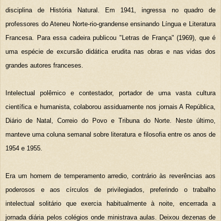
disciplina de História Natural. Em 1941, ingressa no quadro de
professores do Ateneu Norte-rio-grandense ensinando Língua e Literatura
Francesa. Para essa cadeira publicou "Letras de França" (1969), que é
uma espécie de excursão didática erudita nas obras e nas vidas dos
grandes autores franceses.
Intelectual polêmico e contestador, portador de uma vasta cultura
científica e humanista, colaborou assiduamente nos jornais A República,
Diário de Natal, Correio do Povo e Tribuna do Norte. Neste último,
manteve uma coluna semanal sobre literatura e filosofia entre os anos de
1954 e 1955.
Era um homem de temperamento arredio, contrário às reverências aos
poderosos e aos círculos de privilegiados, preferindo o trabalho
intelectual solitário que exercia habitualmente à noite, encerrada a
jornada diária pelos colégios onde ministrava aulas. Deixou dezenas de