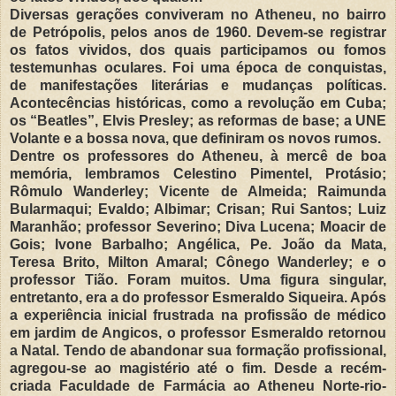
Diversas gerações conviveram no Atheneu, no bairro
de Petrópolis, pelos anos de 1960. Devem-se registrar
os fatos vividos, dos quais participamos ou fomos
testemunhas oculares. Foi uma época de conquistas,
de manifestações literárias e mudanças políticas.
Acontecências históricas, como a revolução em Cuba;
os “Beatles”, Elvis Presley; as reformas de base; a UNE
Volante e a bossa nova, que definiram os novos rumos.
Dentre os professores do Atheneu, à mercê de boa
memória, lembramos Celestino Pimentel, Protásio;
Rômulo Wanderley; Vicente de Almeida; Raimunda
Bularmaqui; Evaldo; Albimar; Crisan; Rui Santos; Luiz
Maranhão; professor Severino; Diva Lucena; Moacir de
Gois; Ivone Barbalho; Angélica, Pe. João da Mata,
Teresa Brito, Milton Amaral; Cônego Wanderley; e o
professor Tião. Foram muitos. Uma figura singular,
entretanto, era a do professor Esmeraldo Siqueira. Após
a experiência inicial frustrada na profissão de médico
em jardim de Angicos, o professor Esmeraldo retornou
a Natal. Tendo de abandonar sua formação profissional,
agregou-se ao magistério até o fim. Desde a recém-
criada Faculdade de Farmácia ao Atheneu Norte-rio-