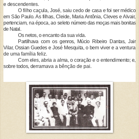
e descen­
dentes.
O filho caçula, José, saiu cedo de
casa e foi ser médico
em São Paulo. As
filhas, Cleide, Maria Antônia, Cleves e Alvair,
pertenciam, na época, ao seleto
número das moças mais bonitas
de Natal.
Os netos, o encanto da sua vida.
Partilhava com os genros, Múcio Ri­
beiro Dantas, Jair
Vilar, Ossian Guedes
e José Mesquita, o bem viver e a ven­
tura
de uma família feliz.
Com eles, abria a alma, o coração
e o entendimento; e,
sobre todos, der­
ramava a bênção de pai.