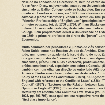
Nascido no condado de Leicestershire, bem no centro da 
Albert Venn Dicey, na juventude, estudou na Universidad
vinculado ao Balliol College, onde se bacharelou. Em se
direito em Londres e iniciou, em 1863, uma vitoriosa carr
advocacia (como “Barrister”). Voltou a Oxford em 1882 p
“Vinerian Professorship of English Law” (prestigiosíssim
primeiro ocupante foi, de 1758 a 1766, William Blackston
milenar Universidade, restando, desta feita, vinculado ao
College. Sem propriamente deixar a Universidade de Oxfo
em 1899, o primeiro professor de direito da “jovem” Lo
Economics.
Muito admirado por pensadores e juristas de viés conser
Reino Unido como nos Estados Unidos da América, Dicey
tudo, um homem da academia (e isso é digno de nota, já
dos grandes juristas do “common law” foram, em algu
suas vidas, juízes). Deu aulas e escreveu, proficuamente,
prática constitucional, especialmente sobre a Constituiçã
também com um olhar em direção ao outro lado Atlântico
América. Dentre suas obras, podem ser destacadas: “Intr
Study of the Law of the Constitution” (1885), “A Digest of
England with reference to the Conflict of Laws” (1886), “
Council” (1887) e “Lectures on the Relation between Law
Opinion in England” (1905). Todas elas são, como disse 
McMurray em resenha para Columbia Law Review (Vol. 23,
1923, pp. 793-795), cada qual em seu respectivo ramo do 
“first class importance”.