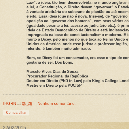
Law”, a ideia, tão bem desenvolvida no mundo anglo-am
a lei, a Constituição, o Direito devem “governar” o Esta
à vontade arbitrária do soberano de plantão ou até mes
eleito. Essa ideia (que não é nova, frise-se), de “governo
oposição ao “governo dos homens”, com seus vários cor
(igualdade perante a lei, acesso ao judiciário etc.), é pr
ideia de Estado Democrático de Direito e está indissocia
impregnada na base do constitucionalismo moderno. E i
muito a Dicey, pelo menos no que toca ao Reino Unido e
Unidos da América, onde esse jurista e professor inglês,
referido, é também muito admirado.
Bom, se Dicey foi um conservador, era esse o tipo de co
gostaria de ser. Dos bons.
Marcelo Alves Dias de Souza
Procurador Regional da República
Doutor em Direito (PhD in Law) pelo King’s College Lon
Mestre em Direito pela PUC/SP
IHGRN
at
08:28
Nenhum comentário:
Compartilhar
22/02/2015