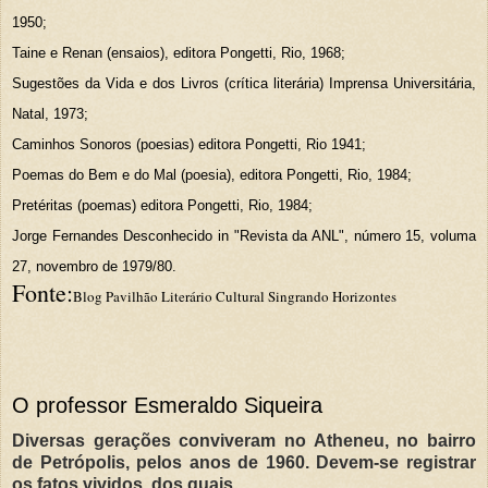
1950;
Taine e Renan (ensaios), editora Pongetti, Rio, 1968;
Sugestões da Vida e dos Livros (crítica literária) Imprensa Universitária,
Natal, 1973;
Caminhos Sonoros (poesias) editora Pongetti, Rio 1941;
Poemas do Bem e do Mal (poesia), editora Pongetti, Rio, 1984;
Pretéritas (poemas) editora Pongetti, Rio, 1984;
Jorge Fernandes Desconhecido in "Revista da ANL", número 15, voluma
27, novembro de 1979/80.
Fonte:
Blog Pavilhão Literário Cultural Singrando Horizontes
O professor Esmeraldo Siqueira
Diversas gerações conviveram no Atheneu, no bairro
de Petrópolis, pelos anos de 1960. Devem-se registrar
os fatos vividos, dos quais…