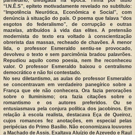
panfletário, divulgada na época. Tinha por título
“I.N.Ê.S”, epíteto motivadamente revelado no subtítulo:
“Impotência Neurótica, Econômica e Social”, com
denúncia à situação do país. O poema que falava “dos
esgotos do federalismo”, de corrupção e outras
mazelas, atribuídos à vida das elites. A pretensão
modernista do texto era voltado à conscientização
obrerista das massas, recheado de chavões. À menor
lida, o professor Esmeraldo sentiu-se provocado,
devolveu o texto e sem parcimônia bradou palavrões.
Repudiou aquilo como poesia, nem lhe reconheceu
valor. O professor Esmeraldo baixou o centralismo
democrático e não foi contestado.
No seu diletantismo, as aulas do professor Esmeraldo
se concentravam em verdadeiro panegírico sobre a
França que ele não conhecera. Ora fazia perorações
sobre o Iluminismo; ora fazia citações sobre o
romantismo e os autores preferidos. Ou se
entusiasmava pela conjura política dos jacobinos. Em
relação à escola realista, destacava Eça de Queiroz,
cujos romances fez anotações, em especial pelas
peripécias do Primo Basílio. Não economizava louvores
a Machado de Assis. Exaltava Aluízio de Azevedo e Raul