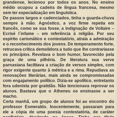
grandense, lecionou por todos os anos. No ensino
médio ocupou a cadeira de língua francesa, mesmo
sem ter especialização em linguística.
De passos largos e cadenciados, tinha o guarda-chuva
sempre à mão. Agnóstico, a voz firme repetia em
francês, como se sua fosse, a indignação de Voltaire –
Ecrisé l´infame – em referência à religião. Por seu
espírito carismático e contestatório, atraía a admiração
e o reconhecimento dos jovens. De temperamento forte,
retrucava crítica demolidora a tudo que lhe contrariasse
os princípios. Revelava o bom humor, favorecido pela
graça de uma pilhéria. De literatura sua verve
parnasiana facilitava a criação de versos simples, com
rigor exigente quanto à métrica e a rima. Repudiava as
renovações literárias, mais ainda se compromissadas
com engajamento político. Dizia-se apolítico, entretanto
fora udenista por gratidão. Não tencionava reprovar os
alunos. Bastava que o Atheneu os ensinasse a ser
macho.
Certa manhã, um grupo de alunos foi ao encontro do
professor Esmeraldo. Inocentemente, passaram para
ele a cópia de uma poesia contestatória, de caráter