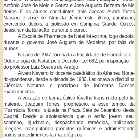
Antônio José de Melo e
Souza e José Augusto Bezerra de Me­
deiros. E os alunos concluintes, dois
apenas: Álvaro Torres
Navarro e José de
Almeida Júnior, este último, paraibano,
exercendo, depois, a profissão em Cam­
pina Grande. Outros,
desistiram da titu­
lação, durante o curso.
A Escola de Pharmacia de Natal foi
extinta, logo depois,
durante o gover­
no José Augusto de Medeiros, por falta
de
alunos.
No ano de 1947, foi criada a Facul
dade de Farmácia e
Odontologia de
Natal, pelo Decreto - Lei 682, por ins­
piração
do professor Luiz Soares de
Araújo.
Álvaro Navarro foi docente catedrá­
tico do Atheneu Norte-
rio-grandense,
desde a década de 1930. Lecionava a dis­
ciplina
Ciências Naturais e participou de inúmeras Bancas
Examinadoras.
A vocação de farmacêutico fôra-lhe
transmitida pelo tio
materno, Joaquim
Torres, proprietário, a esse tempo, da
"Farmácia Torres", situada na Praça
Sete de Setembro, desta
Capital. Desde
a adolescência que o então jovem, seu
sobrinho, ajudava-o, despachando re­
médios, aplicando
injeções, manipu­
lando produtos químicos e adminis­
trando
outros procedimentos farmaco­
lógicos.