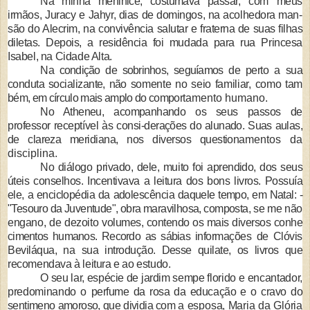
Na minha meninice, costumava pas­
sar, com meus
irmãos, Juracy e Jahyr,
dias de domingos, na acolhedora man­
são do Alecrim, na convivência salutar
e fraterna de suas filhas
diletas. Depois,
a residência foi mudada para rua Prin­
cesa
Isabel, na Cidade Alta.
Na condição de sobrinhos, seguíamos
de perto a sua
conduta socializante, não
somente no seio familiar, como tam­
bém, em círculo mais amplo do compor­
tamento humano.
No Atheneu, acompanhando os seus
passos de
professor receptível às consi-
derações do alunado. Suas aulas,
de cla­
reza meridiana, nos diversos questiona­
mentos da
disciplina.
No diálogo privado, dele, muito foi
aprendido, dos seus
úteis conselhos. In­centivava a leitura dos bons livros. Pos­suía
ele, a enciclopédia da adolescência
daquele tempo, em Natal: -
"Tesouro da Juventude", obra maravilhosa, compos­
ta, se me não
engano, de dezoito volu­
mes, contendo os mais diversos conhe­
cimentos humanos. Recordo as sábias in­
formações de Clóvis
Beviláqua, na sua
introdução. Desse quilate, os livros que
recomendava à leitura e ao estudo.
O seu lar, espécie de jardim sempe
florido e encantador,
predominando o
perfume da rosa da educação e o cravo
do
sentimeno amoroso, que dividia com
a esposa, Maria da Glória