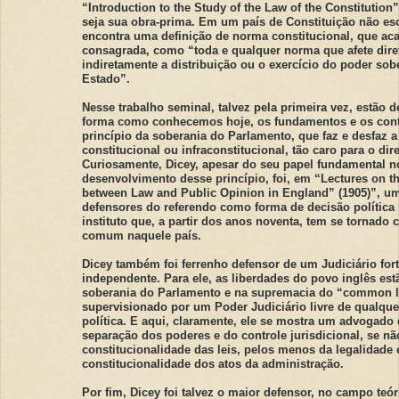
“Introduction to the Study of the Law of the Constitution”
seja sua obra-prima. Em um país de Constituição não escr
encontra uma definição de norma constitucional, que ac
consagrada, como “toda e qualquer norma que afete dire
indiretamente a distribuição ou o exercício do poder so
Estado”.
Nesse trabalho seminal, talvez pela primeira vez, estão d
forma como conhecemos hoje, os fundamentos e os con
princípio da soberania do Parlamento, que faz e desfaz a 
constitucional ou infraconstitucional, tão caro para o dire
Curiosamente, Dicey, apesar do seu papel fundamental n
desenvolvimento desse princípio, foi, em “Lectures on th
between Law and Public Opinion in England” (1905)”, u
defensores do referendo como forma de decisão política
instituto que, a partir dos anos noventa, tem se tornado 
comum naquele país.
Dicey também foi ferrenho defensor de um Judiciário fort
independente. Para ele, as liberdades do povo inglês es
soberania do Parlamento e na supremacia do “common l
supervisionado por um Poder Judiciário livre de qualque
política. E aqui, claramente, ele se mostra um advogado 
separação dos poderes e do controle jurisdicional, se nã
constitucionalidade das leis, pelos menos da legalidade 
constitucionalidade dos atos da administração.
Por fim, Dicey foi talvez o maior defensor, no campo teór