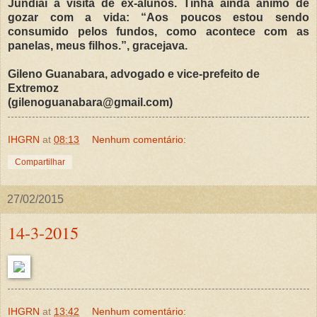
Jundiaí a visita de ex-alunos. Tinha ainda ânimo de
gozar com a vida: “Aos poucos estou sendo
consumido pelos fundos, como acontece com as
panelas, meus filhos.”, gracejava.
Gileno Guanabara, advogado e vice-prefeito de
Extremoz
(gilenoguanabara@gmail.com)
IHGRN
at
08:13
Nenhum comentário:
Compartilhar
27/02/2015
14-3-2015
IHGRN
at
13:42
Nenhum comentário: