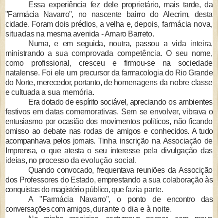
Essa experiência fez dele proprietá­
rio, mais tarde, da
"Farmácia Navarro",
no nascente bairro do Alecrim, desta
cidade. Foram dois prédios, a velha e,
depois, farmácia nova,
situadas na
mesma avenida - Amaro Barreto.
Numa, e em seguida, noutra, passou
a vida inteira,
ministrando a sua com­
provada competência. O seu nome,
como profissional, cresceu e firmou-
se na sociedade
natalense. Foi ele um
precursor da farmacologia do Rio Gran­
de
do Norte, merecedor, portanto, de ho
menagens da nobre classe
e cultuada a
sua memória.
Era dotado de espírito sociável, apre­
ciando os ambientes
festivos em datas
comemorativas. Sem se envolver, vi­
brava o
entusiasmo por ocasião dos mo­
vimentos políticos, não ficando
omisso
ao debate nas rodas de amigos e conhe­
cidos. A tudo
acompanhava pelos jornais.
Tinha inscrição na Associação de
Im­
prensa, o que atesta o seu interesse pela
divulgação das
ideias, no processo da
evolução social.
Quando convocado, frequentava reu­
niões da Associção
dos Professores do Estado, emprestando a sua colaboração
às
conquistas do magistério público, que
fazia parte.
A "Farmácia Navarro", o ponto de
encontro das
conversações com amigos,
durante o dia e à noite.