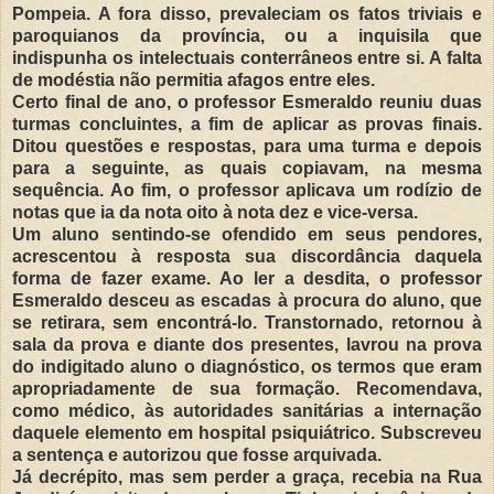
Pompeia. A fora disso, prevaleciam os fatos triviais e
paroquianos da província, ou a inquisila que
indispunha os intelectuais conterrâneos entre si. A falta
de modéstia não permitia afagos entre eles.
Certo final de ano, o professor Esmeraldo reuniu duas
turmas concluintes, a fim de aplicar as provas finais.
Ditou questões e respostas, para uma turma e depois
para a seguinte, as quais copiavam, na mesma
sequência. Ao fim, o professor aplicava um rodízio de
notas que ia da nota oito à nota dez e vice-versa.
Um aluno sentindo-se ofendido em seus pendores,
acrescentou à resposta sua discordância daquela
forma de fazer exame. Ao ler a desdita, o professor
Esmeraldo desceu as escadas à procura do aluno, que
se retirara, sem encontrá-lo. Transtornado, retornou à
sala da prova e diante dos presentes, lavrou na prova
do indigitado aluno o diagnóstico, os termos que eram
apropriadamente de sua formação. Recomendava,
como médico, às autoridades sanitárias a internação
daquele elemento em hospital psiquiátrico. Subscreveu
a sentença e autorizou que fosse arquivada.
Já decrépito, mas sem perder a graça, recebia na Rua