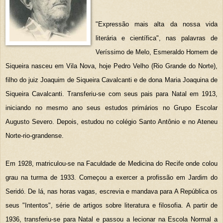
"Expressão mais alta da nossa vida
literária e científica", nas palavras de
Veríssimo de Melo, Esmeraldo Homem de
Siqueira nasceu em Vila Nova, hoje Pedro Velho (Rio Grande do Norte),
filho do juiz Joaquim de Siqueira Cavalcanti e de dona Maria Joaquina de
Siqueira Cavalcanti. Transferiu-se com seus pais para Natal em 1913,
iniciando no mesmo ano seus estudos primários no Grupo Escolar
Augusto Severo. Depois, estudou no colégio Santo Antônio e no Ateneu
Norte-rio-grandense.
Em 1928, matriculou-se na Faculdade de Medicina do Recife onde colou
grau na turma de 1933. Começou a exercer a profissão em Jardim do
Seridó. De lá, nas horas vagas, escrevia e mandava para A República os
seus "Intentos", série de artigos sobre literatura e filosofia. A partir de
1936, transferiu-se para Natal e passou a lecionar na Escola Normal a