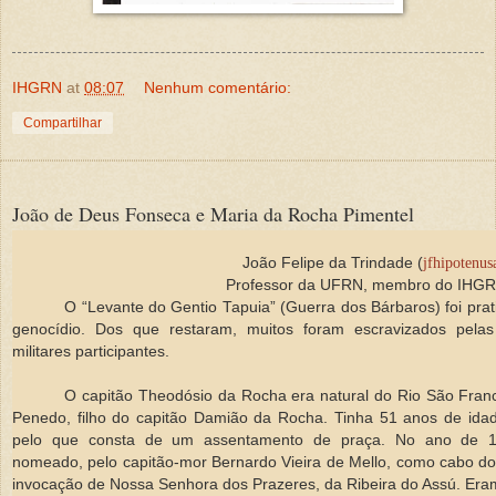
IHGRN
at
08:07
Nenhum comentário:
Compartilhar
João de Deus Fonseca e Maria da Rocha Pimentel
João Felipe da Trindade (
jfhipotenu
Professor da UFRN, membro do IHGR
O “Levante do Gentio Tapuia” (Guerra dos Bárbaros) foi pr
genocídio. Dos que restaram, muitos foram escravizados pelas
militares participantes.
O capitão Theodósio da Rocha era natural do Rio São Franc
Penedo, filho do capitão Damião da Rocha. Tinha 51 anos de ida
pelo que consta de um assentamento de praça. No ano de 16
nomeado, pelo capitão-mor Bernardo Vieira de Mello, como cabo do
invocação de Nossa Senhora dos Prazeres, da Ribeira do Assú. Eram