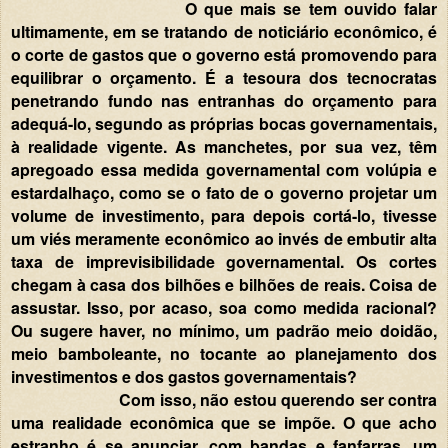
O que mais se tem ouvido falar
ultimamente, em se tratando de noticiário econômico, é
o corte de gastos que o governo está promovendo para
equilibrar o orçamento. É a tesoura dos tecnocratas
penetrando fundo nas entranhas do orçamento para
adequá-lo, segundo as próprias bocas governamentais,
à realidade vigente. As manchetes, por sua vez, têm
apregoado essa medida governamental com volúpia e
estardalhaço, como se o fato de o governo projetar um
volume de investimento, para depois cortá-lo, tivesse
um viés meramente econômico ao invés de embutir alta
taxa de imprevisibilidade governamental. Os cortes
chegam à casa dos bilhões e bilhões de reais. Coisa de
assustar. Isso, por acaso, soa como medida racional?
Ou sugere haver, no mínimo, um padrão meio doidão,
meio bamboleante, no tocante ao planejamento dos
investimentos e dos gastos governamentais?
Com isso, não estou querendo ser contra
uma realidade econômica que se impõe. O que acho
estranho é se anunciar, com bandas e fanfarras, um