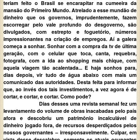
teriam feito o Brasil se encarapitar na cumeeira da
mansão do Primeiro Mundo. Atrelado a esse mundão de
dinheiro que os governos, imprudentemente, fazem
escorregar pelo vale profundo do desgoverno, são
divulgados, com estrepto e foguetório, números
impressionantes na criação de empregos. Aí a galera
começa a sonhar. Sonhar com a compra da tv de última
geração, com o celular que toca, canta, requebra,
fotografa, com a ida ao shopping mais chique, com
aquela viagem tão acalentada... E haja sonhos para,
dias depois, vir tudo de água abaixo com mais um
comunicado das autoridades. Desta feita para informar
que, ao invés dos tais investimentos, a vez agora é de
cortar, e cortar, e cortar. Como pode?
Dias desses uma revista semanal fez um
levantamento do volume de obras inacabadas pelo país
afora e descobriu um patrimônio incalculável de
dinheiro jogado fora, de recursos desperdiçados pelos
nossos governantes – irresponsavelmente. Culpar, em
vista desse descalabro, somente os atuais ocupantes