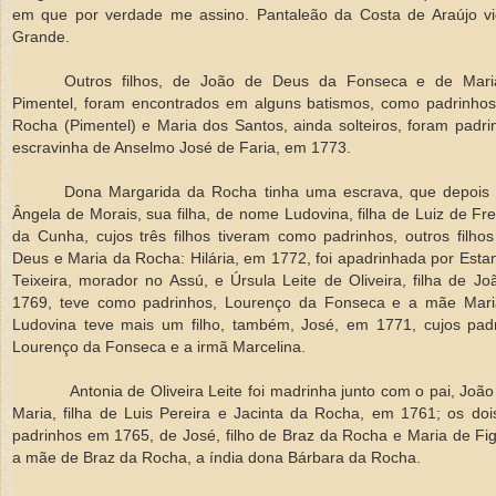
em que por verdade me assino. Pantaleão da Costa de Araújo vi
Grande.
Outros filhos, de João de Deus da Fonseca e de Mar
Pimentel, foram encontrados em alguns batismos, como padrinho
Rocha (Pimentel) e Maria dos Santos, ainda solteiros, foram padr
escravinha de Anselmo José de Faria, em 1773.
Dona Margarida da Rocha tinha uma escrava, que depois
Ângela de Morais, sua filha, de nome Ludovina, filha de Luiz de Fre
da Cunha, cujos três filhos tiveram como padrinhos, outros filho
Deus e Maria da Rocha: Hilária, em 1772, foi apadrinhada por Estan
Teixeira, morador no Assú, e Úrsula Leite de Oliveira, filha de J
1769, teve como padrinhos, Lourenço da Fonseca e a mãe Mari
Ludovina teve mais um filho, também, José, em 1771, cujos pad
Lourenço da Fonseca e a irmã Marcelina.
Antonia de Oliveira Leite foi madrinha junto com o pai, Joã
Maria, filha de Luis Pereira e Jacinta da Rocha, em 1761; os do
padrinhos em 1765, de José, filho de Braz da Rocha e Maria de Fi
a mãe de Braz da Rocha, a índia dona Bárbara da Rocha.