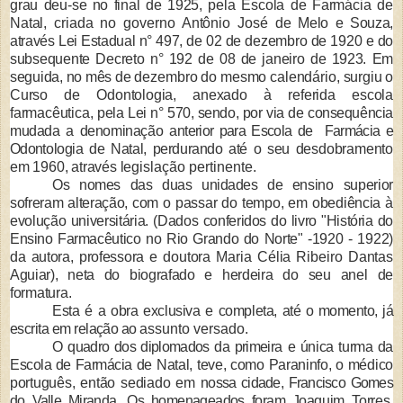
grau deu-se no final de 1925,
pela Escola de Farmácia de
Natal,
criada no governo Antônio José de
Melo e Souza,
através Lei Estadual n°
497, de 02 de dezembro de 1920 e do
subsequente Decreto n° 192 de 08 de janeiro de 1923. Em
seguida, no mês
de dezembro do mesmo calendário,
surgiu o
Curso de Odontologia, ane­xado à referida escola
farmacêutica,
pela Lei n° 570, sendo, por via de con­
sequência
mudada a denominação an­
terior para Escola de Farmácia e
Odon­
tologia de Natal, perdurando até o seu
desdobramento
em 1960, através le­
gislação pertinente.
Os nomes das duas unidades de en­
sino superior
sofreram alteração, com
o passar do tempo, em obediência à
evolução universitária. (Dados confe­
ridos do livro "História do
Ensino Far­
macêutico no Rio Grando do Norte" -
1920 - 1922)
da autora, professora e
doutora Maria Célia Ribeiro Dantas
Aguiar), neta do biografado e herdei­
ra do seu anel de
formatura.
Esta é a obra exclusiva e completa,
até o momento, já
escrita em relação ao
assunto versado.
O quadro dos diplomados da primei­
ra e única turma da
Escola de Farmácia
de Natal, teve, como Paraninfo, o
médico
português, então sediado em
nossa cidade, Francisco Gomes
do Valle
Miranda. Os homenageados foram Joa­
quim Torres,