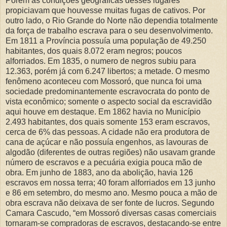
Porém as condições geográficas desses lugares
propiciavam que houvesse muitas fugas de cativos. Por
outro lado, o Rio Grande do Norte não dependia totalmente
da força de trabalho escrava para o seu desenvolvimento.
Em 1811 a Província possuía uma população de 49.250
habitantes, dos quais 8.072 eram negros; poucos
alforriados. Em 1835, o numero de negros subiu para
12.363, porém já com 6.247 libertos; a metade. O mesmo
fenômeno aconteceu com Mossoró, que nunca foi uma
sociedade predominantemente escravocrata do ponto de
vista econômico; somente o aspecto social da escravidão
aqui houve em destaque. Em 1862 havia no Município
2.493 habitantes, dos quais somente 153 eram escravos,
cerca de 6% das pessoas. A cidade não era produtora de
cana de açúcar e não possuía engenhos, as lavouras de
algodão (diferentes de outras regiões) não usavam grande
número de escravos e a pecuária exigia pouca mão de
obra. Em junho de 1883, ano da abolição, havia 126
escravos em nossa terra; 40 foram alforriados em 13 junho
e 86 em setembro, do mesmo ano. Mesmo pouca a mão de
obra escrava não deixava de ser fonte de lucros. Segundo
Camara Cascudo, “em Mossoró diversas casas comerciais
tornaram-se compradoras de escravos, destacando-se entre