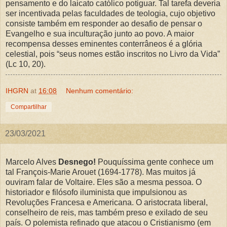
pensamento e do laicato católico potiguar. Tal tarefa deveria
ser incentivada pelas faculdades de teologia, cujo objetivo
consiste também em responder ao desafio de pensar o
Evangelho e sua inculturação junto ao povo. A maior
recompensa desses eminentes conterrâneos é a glória
celestial, pois “seus nomes estão inscritos no Livro da Vida”
(Lc 10, 20).
IHGRN
at
16:08
Nenhum comentário:
Compartilhar
23/03/2021
Marcelo Alves
Desnego!
Pouquíssima gente conhece um
tal François-Marie Arouet (1694-1778). Mas muitos já
ouviram falar de Voltaire. Eles são a mesma pessoa. O
historiador e filósofo iluminista que impulsionou as
Revoluções Francesa e Americana. O aristocrata liberal,
conselheiro de reis, mas também preso e exilado de seu
país. O polemista refinado que atacou o Cristianismo (em