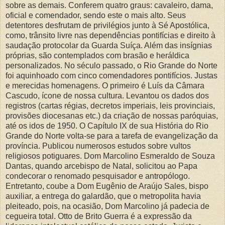
sobre as demais. Conferem quatro graus: cavaleiro, dama,
oficial e comendador, sendo este o mais alto. Seus
detentores desfrutam de privilégios junto à Sé Apostólica,
como, trânsito livre nas dependências pontifícias e direito à
saudação protocolar da Guarda Suíça. Além das insígnias
próprias, são contemplados com brasão e heráldica
personalizados. No século passado, o Rio Grande do Norte
foi aquinhoado com cinco comendadores pontifícios. Justas
e merecidas homenagens. O primeiro é Luís da Câmara
Cascudo, ícone de nossa cultura. Levantou os dados dos
registros (cartas régias, decretos imperiais, leis provinciais,
provisões diocesanas etc.) da criação de nossas paróquias,
até os idos de 1950. O Capítulo IX de sua História do Rio
Grande do Norte volta-se para a tarefa de evangelização da
província. Publicou numerosos estudos sobre vultos
religiosos potiguares. Dom Marcolino Esmeraldo de Souza
Dantas, quando arcebispo de Natal, solicitou ao Papa
condecorar o renomado pesquisador e antropólogo.
Entretanto, coube a Dom Eugênio de Araújo Sales, bispo
auxiliar, a entrega do galardão, que o metropolita havia
pleiteado, pois, na ocasião, Dom Marcolino já padecia de
cegueira total. Otto de Brito Guerra é a expressão da