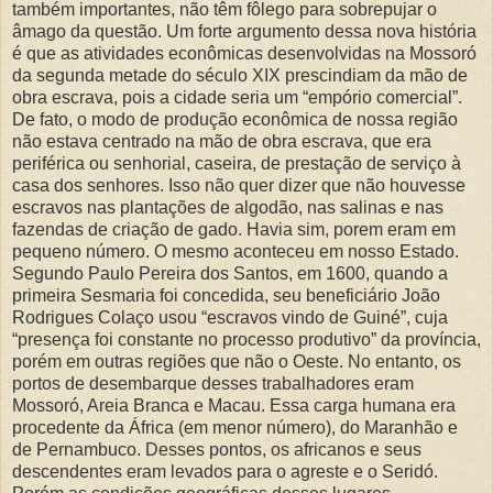
também importantes, não têm fôlego para sobrepujar o
âmago da questão. Um forte argumento dessa nova história
é que as atividades econômicas desenvolvidas na Mossoró
da segunda metade do século XIX prescindiam da mão de
obra escrava, pois a cidade seria um “empório comercial”.
De fato, o modo de produção econômica de nossa região
não estava centrado na mão de obra escrava, que era
periférica ou senhorial, caseira, de prestação de serviço à
casa dos senhores. Isso não quer dizer que não houvesse
escravos nas plantações de algodão, nas salinas e nas
fazendas de criação de gado. Havia sim, porem eram em
pequeno número. O mesmo aconteceu em nosso Estado.
Segundo Paulo Pereira dos Santos, em 1600, quando a
primeira Sesmaria foi concedida, seu beneficiário João
Rodrigues Colaço usou “escravos vindo de Guiné”, cuja
“presença foi constante no processo produtivo” da província,
porém em outras regiões que não o Oeste. No entanto, os
portos de desembarque desses trabalhadores eram
Mossoró, Areia Branca e Macau. Essa carga humana era
procedente da África (em menor número), do Maranhão e
de Pernambuco. Desses pontos, os africanos e seus
descendentes eram levados para o agreste e o Seridó.