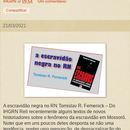
IHGRN
at
09:54
Um comentário:
Compartilhar
21/03/2021
A escravidão negra no RN Tomislav R. Femenick – Do
IHGRN Reli recentemente alguns textos de novos
historiadores sobre o fenômeno da escravidão em Mossoró.
Notei que em uns poucos deles desponta se não uma
tendência, porém uma presunção, de dessacralização do