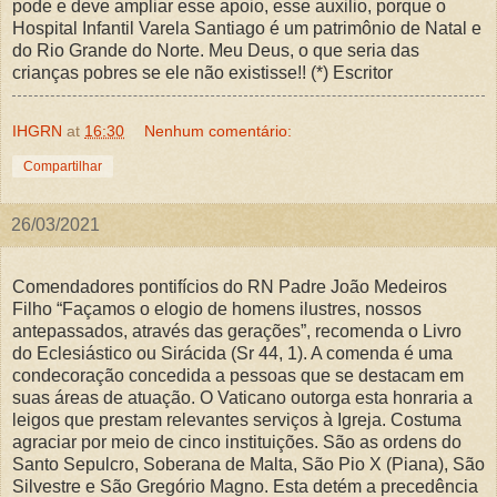
pode e deve ampliar esse apoio, esse auxilio, porque o
Hospital Infantil Varela Santiago é um patrimônio de Natal e
do Rio Grande do Norte. Meu Deus, o que seria das
crianças pobres se ele não existisse!! (*) Escritor
IHGRN
at
16:30
Nenhum comentário:
Compartilhar
26/03/2021
Comendadores pontifícios do RN Padre João Medeiros
Filho “Façamos o elogio de homens ilustres, nossos
antepassados, através das gerações”, recomenda o Livro
do Eclesiástico ou Sirácida (Sr 44, 1). A comenda é uma
condecoração concedida a pessoas que se destacam em
suas áreas de atuação. O Vaticano outorga esta honraria a
leigos que prestam relevantes serviços à Igreja. Costuma
agraciar por meio de cinco instituições. São as ordens do
Santo Sepulcro, Soberana de Malta, São Pio X (Piana), São
Silvestre e São Gregório Magno. Esta detém a precedência