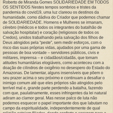
Roberto de Miranda Gomes SOLIDARIEDADE EM TODOS
OS SENTIDOS Nestes tempos sombrios e tristes da
pandemia do covid19, uma luz clareou os destinos da
humanidade, como dádiva do Criador que podemos chamar
de SOLIDARIEDADE. Homens e Mulheres se irmanam,
cérebro (médicos e todos os integrantes do batalhão de
salvação hospitalar) e coração (religiosos de todos os
Credos), unidos trabalhando pela salvação dos filhos de
Deus atingidos pela “peste”, sem medir esforços, com o
risco das suas próprias vidas, ajudados por uma gama de
pessoas de boa vontade – servidores públicos, civis e
militares, imprensa – e cidadãos/cidadãs, que tomam
atitudes humanitárias elogiáveis, como aconteceu com a
doação de cilindros de oxigênio no desespero do Estado do
Amazonas. De lamentar, alguns insensíveis que põem o
seu prazer acima o seu próximo e continuam a desafiar o
inimigo comum até que eles próprios são atingidos pelo
terrível mal e, grande parte perdendo a batalha, fazendo
com que, paulatinamente, esses infringentes da lei natural
adiram ao clamor geral. Mas nesse palco de luta não
podemos esquecer o papel importante dos que labutam no
campo da espiritualidade, independentemente de qual