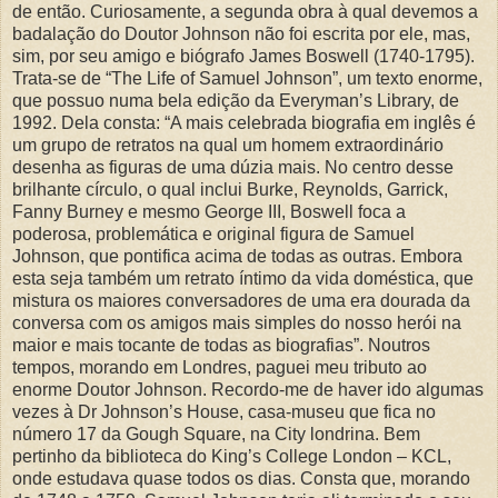
de então. Curiosamente, a segunda obra à qual devemos a
badalação do Doutor Johnson não foi escrita por ele, mas,
sim, por seu amigo e biógrafo James Boswell (1740-1795).
Trata-se de “The Life of Samuel Johnson”, um texto enorme,
que possuo numa bela edição da Everyman’s Library, de
1992. Dela consta: “A mais celebrada biografia em inglês é
um grupo de retratos na qual um homem extraordinário
desenha as figuras de uma dúzia mais. No centro desse
brilhante círculo, o qual inclui Burke, Reynolds, Garrick,
Fanny Burney e mesmo George III, Boswell foca a
poderosa, problemática e original figura de Samuel
Johnson, que pontifica acima de todas as outras. Embora
esta seja também um retrato íntimo da vida doméstica, que
mistura os maiores conversadores de uma era dourada da
conversa com os amigos mais simples do nosso herói na
maior e mais tocante de todas as biografias”. Noutros
tempos, morando em Londres, paguei meu tributo ao
enorme Doutor Johnson. Recordo-me de haver ido algumas
vezes à Dr Johnson’s House, casa-museu que fica no
número 17 da Gough Square, na City londrina. Bem
pertinho da biblioteca do King’s College London – KCL,
onde estudava quase todos os dias. Consta que, morando