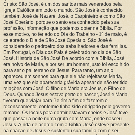
Cristo: São José, é um dos santos mais venerados pela
Igreja Católica em todo o mundo. São José é conhecido
também José de Nazaré, José, o Carpinteiro e como São
José Operário, porque o santo era conhecido pela sua
profissão, informação que podemos obter na Bíblia. Por
esse motivo, no feriado do Dia do Trabalho - 1º de maio, é
celebrado o Dia de São José Operário. São José é
considerado o padroeiro dos trabalhadores e das famílias.
Em Portugal, o Dia dos Pais é celebrado no dia de São
José. História de São José De acordo com a Bíblia, José
era noivo de Maria, e por ser um homem justo foi escolhido
para ser o pai terreno de Jesus. Para tanto, um anjo
apareceu em sonhos para que ele não rejeitasse Maria,
uma vez que ela apareceria grávida apesar de não ter tido
relações com José. O filho de Maria era Jesus, o Filho de
Deus. Quando Jesus estava perto de nascer, José e Maria
tiveram que viajar para Belém a fim de fazerem o
recenseamento, conforme tinha sido obrigado pelo governo
romano. Os locais para dormir estavam cheios e José teve
que passar a noite numa gruta com Maria, onde nasceu
Jesus. Ainda de acordo com a Bíblia, José esteve presente
na criação de Jesus e sustentou sua família com o seu