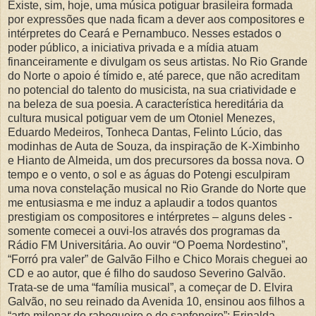
Existe, sim, hoje, uma música potiguar brasileira formada
por expressões que nada ficam a dever aos compositores e
intérpretes do Ceará e Pernambuco. Nesses estados o
poder público, a iniciativa privada e a mídia atuam
financeiramente e divulgam os seus artistas. No Rio Grande
do Norte o apoio é tímido e, até parece, que não acreditam
no potencial do talento do musicista, na sua criatividade e
na beleza de sua poesia. A característica hereditária da
cultura musical potiguar vem de um Otoniel Menezes,
Eduardo Medeiros, Tonheca Dantas, Felinto Lúcio, das
modinhas de Auta de Souza, da inspiração de K-Ximbinho
e Hianto de Almeida, um dos precursores da bossa nova. O
tempo e o vento, o sol e as águas do Potengi esculpiram
uma nova constelação musical no Rio Grande do Norte que
me entusiasma e me induz a aplaudir a todos quantos
prestigiam os compositores e intérpretes – alguns deles -
somente comecei a ouvi-los através dos programas da
Rádio FM Universitária. Ao ouvir “O Poema Nordestino”,
“Forró pra valer” de Galvão Filho e Chico Morais cheguei ao
CD e ao autor, que é filho do saudoso Severino Galvão.
Trata-se de uma “família musical”, a começar de D. Elvira
Galvão, no seu reinado da Avenida 10, ensinou aos filhos a
“arte milenar do rabequeiro e do sanfoneiro”: Erinalda,