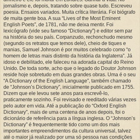
jornalismo e, depois, tratando sobre quase tudo. Escreveu
poesia. Ensaios variados. Muita crítica literária. Foi biógrafo
de muita gente boa. A sua “Lives of the Most Eminent
English Poets”, de 1781, não me deixa mentir. Foi
lexicógrafo (vide seu famoso “Dictionary”) e editor sem par
na história do seu país. Corpanzudo, rechonchudo mesmo
(segundo os retratos que temos dele), cheio de tiques e
manias, Samuel Johnson é por muitos celebrado como “o
homem de letras mais distinto da história da Inglaterra”. Já
idoso e debilitado, ele faleceu na adorada capital do Reino
Unido. De toda sorte, acho que o legado do Doutor Johnson
reside hoje sobretudo em duas grandes obras. Uma é o seu
“A Dictionary of the English Language”, também chamado
de “Johnson’s Dictionary”, inicialmente publicado em 1755.
Dizem que ele levou sete anos para escrevê-lo,
praticamente sozinho. Foi revisado e reeditado várias vezes
pelo autor em vida. Até a publicação do “Oxford English
Dictionary”, mais de uma centena de anos depois, foi o
dicionário de referência para a língua inglesa. O “Johnson’s
Dictionary” é frequentemente tido como um dos mais
importantes empreendimentos da cultura universal, talvez
até o maior já realizado por uma só pessoa nas condições