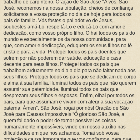
trabalho de carpinteiro. Oração de São José "A vós, São
José, recorremos na nossa tribulação, cheios de confiança
solicitamos a vossa proteção no dia de hoje para todos os
pais de família. Vós fostes o pai adotivo de Jesus,
soubestes amá-Lo, respeitá-Lo e educá-Lo com amor e
dedicação, como vosso próprio filho. Olhai todos os pais do
mundo e especialmente os da nossa comunidade, para
que, com amor e dedicação, eduquem os seus filhos na fé
cristã e para a vida. Protegei todos os pais doentes que
sofrem por não poderem dar saúde, educação e casa
decente para seus filhos. Protegei todos os pais que
trabalham arduamente no dia a dia para não faltar nada aos
seus filhos. Protegei todos os pais que se dedicam de corpo
e alma à sua família. Iluminai todos os pais que não querem
assumir sua paternidade. Iluminai todos os pais que
desprezam seus filhos e esposas. Enfim, olhai por todos os
pais, para que assumam e vivam com alegria sua vocação
paterna. Ámen". São José, rogai por nós! Oração de São
José para Causas Impossíveis “Ó glorioso São José, a
quem foi dado o poder de tornar possível as coisas
humanamente impossíveis, vinde em nosso auxílio nas
dificuldades em que nos achamos. Tomai sob vossa
proteção a causa importante que vos confiamos, para que