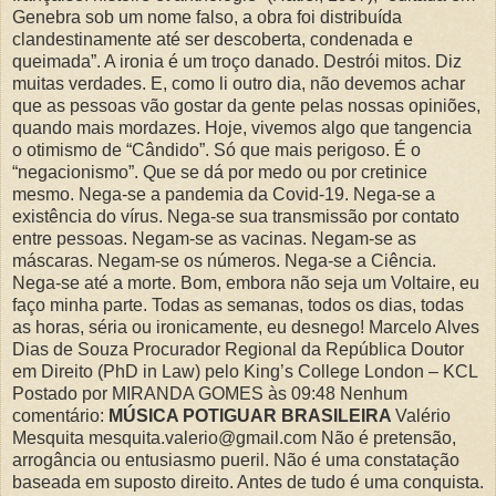
Genebra sob um nome falso, a obra foi distribuída
clandestinamente até ser descoberta, condenada e
queimada”. A ironia é um troço danado. Destrói mitos. Diz
muitas verdades. E, como li outro dia, não devemos achar
que as pessoas vão gostar da gente pelas nossas opiniões,
quando mais mordazes. Hoje, vivemos algo que tangencia
o otimismo de “Cândido”. Só que mais perigoso. É o
“negacionismo”. Que se dá por medo ou por cretinice
mesmo. Nega-se a pandemia da Covid-19. Nega-se a
existência do vírus. Nega-se sua transmissão por contato
entre pessoas. Negam-se as vacinas. Negam-se as
máscaras. Negam-se os números. Nega-se a Ciência.
Nega-se até a morte. Bom, embora não seja um Voltaire, eu
faço minha parte. Todas as semanas, todos os dias, todas
as horas, séria ou ironicamente, eu desnego! Marcelo Alves
Dias de Souza Procurador Regional da República Doutor
em Direito (PhD in Law) pelo King’s College London – KCL
Postado por MIRANDA GOMES às 09:48 Nenhum
comentário:
MÚSICA POTIGUAR BRASILEIRA
Valério
Mesquita mesquita.valerio@gmail.com Não é pretensão,
arrogância ou entusiasmo pueril. Não é uma constatação
baseada em suposto direito. Antes de tudo é uma conquista.