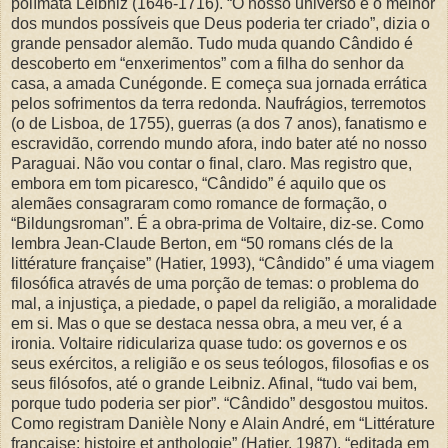
polímata Leibniz (1646-1716). “O nosso universo é o melhor
dos mundos possíveis que Deus poderia ter criado”, dizia o
grande pensador alemão. Tudo muda quando Cândido é
descoberto em “enxerimentos” com a filha do senhor da
casa, a amada Cunégonde. E começa sua jornada errática
pelos sofrimentos da terra redonda. Naufrágios, terremotos
(o de Lisboa, de 1755), guerras (a dos 7 anos), fanatismo e
escravidão, correndo mundo afora, indo bater até no nosso
Paraguai. Não vou contar o final, claro. Mas registro que,
embora em tom picaresco, “Cândido” é aquilo que os
alemães consagraram como romance de formação, o
“Bildungsroman”. É a obra-prima de Voltaire, diz-se. Como
lembra Jean-Claude Berton, em “50 romans clés de la
littérature française” (Hatier, 1993), “Cândido” é uma viagem
filosófica através de uma porção de temas: o problema do
mal, a injustiça, a piedade, o papel da religião, a moralidade
em si. Mas o que se destaca nessa obra, a meu ver, é a
ironia. Voltaire ridiculariza quase tudo: os governos e os
seus exércitos, a religião e os seus teólogos, filosofias e os
seus filósofos, até o grande Leibniz. Afinal, “tudo vai bem,
porque tudo poderia ser pior”. “Cândido” desgostou muitos.
Como registram Danièle Nony e Alain André, em “Littérature
française: histoire et anthologie” (Hatier, 1987), “editada em