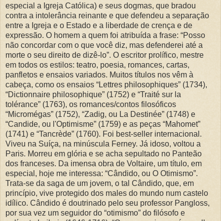
especial a Igreja Católica) e seus dogmas, que bradou
contra a intolerância reinante e que defendeu a separação
entre a Igreja e o Estado e a liberdade de crença e de
expressão. O homem a quem foi atribuída a frase: “Posso
não concordar com o que você diz, mas defenderei até a
morte o seu direito de dizê-lo”. O escritor prolífico, mestre
em todos os estilos: teatro, poesia, romances, cartas,
panfletos e ensaios variados. Muitos títulos nos vêm à
cabeça, como os ensaios “Lettres philosophiques” (1734),
“Dictionnaire philosophique” (1752) e “Traité sur la
tolérance” (1763), os romances/contos filosóficos
“Micromégas” (1752), “Zadig, ou La Destinée” (1748) e
“Candide, ou l'Optimisme” (1759) e as peças “Mahomet”
(1741) e “Tancrède” (1760). Foi best-seller internacional.
Viveu na Suíça, na minúscula Ferney. Já idoso, voltou a
Paris. Morreu em glória e se acha sepultado no Panteão
dos franceses. Da imensa obra de Voltaire, um título, em
especial, hoje me interessa: “Cândido, ou O Otimismo”.
Trata-se da saga de um jovem, o tal Cândido, que, em
princípio, vive protegido dos males do mundo num castelo
idílico. Cândido é doutrinado pelo seu professor Pangloss,
por sua vez um seguidor do “otimismo” do filósofo e