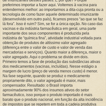
de imunizantes desses países. E por quê? Porque
preferimos importar a fazer aqui. Voltemos à vacina para
entendermos melhor: ao importarmos a dita-cuja pronta ou a
tecnologia de como fazer aquele determinado imunizante
(desenvolvido em outro país), ficamos presos “ao que se faz
lá fora”. Isso é ruim? Sim, se for a única opção. No caso das
vacinas e da indústria farmacêutica em geral, uma parte
importante dos seus componentes é produzida pela
indústria de “química fina”, atividade industrial voltada para
obtenção de produtos de altíssimo valor agregado
(diferença entre o valor de custo e valor de venda das
mercadorias e serviços). Quanto maior a diferença, maior o
valor agregado. Aqui o problema se divide em dois.
Primeiro temos a fase de produção das substâncias ativas
dos medicamentos (vacinas, incluídas). Nesse estágio a
margem de lucro (preço de venda menos custo) é menor.
Na fase seguinte, quando se produz o medicamento
propriamente dito, o valor agregado é maior, mais
compensador. Resultado: o Brasil importa
aproximadamente 90% dos insumos ativos do setor
farmacêutico, isso porque o produto importado é mais
barato que o produto nacional, em função da alta incidência
de impostos que se repetem em toda a cadeia produtiva