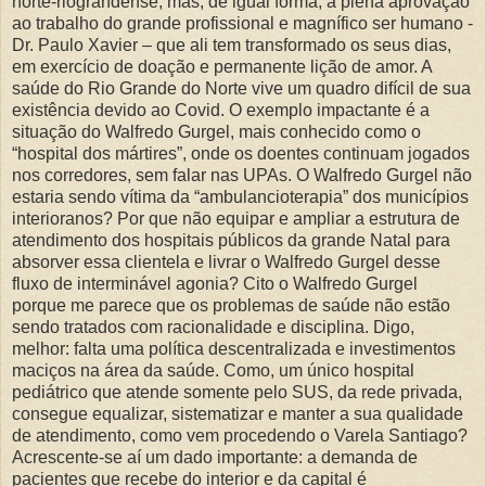
norte-riograndense, mas, de igual forma, a plena aprovação
ao trabalho do grande profissional e magnífico ser humano -
Dr. Paulo Xavier – que ali tem transformado os seus dias,
em exercício de doação e permanente lição de amor. A
saúde do Rio Grande do Norte vive um quadro difícil de sua
existência devido ao Covid. O exemplo impactante é a
situação do Walfredo Gurgel, mais conhecido como o
“hospital dos mártires”, onde os doentes continuam jogados
nos corredores, sem falar nas UPAs. O Walfredo Gurgel não
estaria sendo vítima da “ambulancioterapia” dos municípios
interioranos? Por que não equipar e ampliar a estrutura de
atendimento dos hospitais públicos da grande Natal para
absorver essa clientela e livrar o Walfredo Gurgel desse
fluxo de interminável agonia? Cito o Walfredo Gurgel
porque me parece que os problemas de saúde não estão
sendo tratados com racionalidade e disciplina. Digo,
melhor: falta uma política descentralizada e investimentos
maciços na área da saúde. Como, um único hospital
pediátrico que atende somente pelo SUS, da rede privada,
consegue equalizar, sistematizar e manter a sua qualidade
de atendimento, como vem procedendo o Varela Santiago?
Acrescente-se aí um dado importante: a demanda de
pacientes que recebe do interior e da capital é