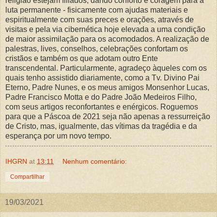
religião estejam filiados, dando conforto e coragem para a
luta permanente - fisicamente com ajudas materiais e
espiritualmente com suas preces e orações, através de
visitas e pela via cibernética hoje elevada a uma condição
de maior assimilação para os acomodados. A realização de
palestras, lives, conselhos, celebrações confortam os
cristãos e também os que adotam outro Ente
transcendental. Particularmente, agradeço àqueles com os
quais tenho assistido diariamente, como a Tv. Divino Pai
Eterno, Padre Nunes, e os meus amigos Monsenhor Lucas,
Padre Francisco Motta e do Padre João Medeiros Filho,
com seus artigos reconfortantes e enérgicos. Roguemos
para que a Páscoa de 2021 seja não apenas a ressurreição
de Cristo, mas, igualmente, das vítimas da tragédia e da
esperança por um novo tempo.
IHGRN
at
13:11
Nenhum comentário:
Compartilhar
19/03/2021