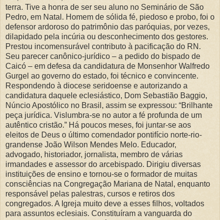
terra. Tive a honra de ser seu aluno no Seminário de São
Pedro, em Natal. Homem de sólida fé, piedoso e probo, foi o
defensor ardoroso do patrimônio das paróquias, por vezes,
dilapidado pela incúria ou desconhecimento dos gestores.
Prestou incomensurável contributo à pacificação do RN.
Seu parecer canônico-jurídico – a pedido do bispado de
Caicó – em defesa da candidatura de Monsenhor Walfredo
Gurgel ao governo do estado, foi técnico e convincente.
Respondendo à diocese seridoense e autorizando a
candidatura daquele eclesiástico, Dom Sebastião Baggio,
Núncio Apostólico no Brasil, assim se expressou: “Brilhante
peça jurídica. Vislumbra-se no autor a fé profunda de um
autêntico cristão.” Há poucos meses, foi juntar-se aos
eleitos de Deus o último comendador pontifício norte-rio-
grandense João Wilson Mendes Melo. Educador,
advogado, historiador, jornalista, membro de várias
irmandades e assessor do arcebispado. Dirigiu diversas
instituições de ensino e tornou-se o formador de muitas
consciências na Congregação Mariana de Natal, enquanto
responsável pelas palestras, cursos e retiros dos
congregados. A Igreja muito deve a esses filhos, voltados
para assuntos eclesiais. Constituíram a vanguarda do