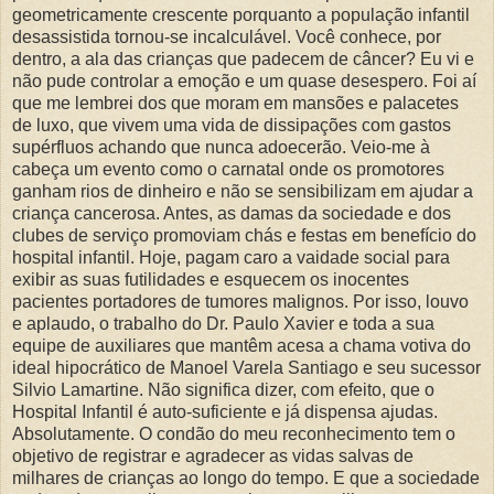
geometricamente crescente porquanto a população infantil
desassistida tornou-se incalculável. Você conhece, por
dentro, a ala das crianças que padecem de câncer? Eu vi e
não pude controlar a emoção e um quase desespero. Foi aí
que me lembrei dos que moram em mansões e palacetes
de luxo, que vivem uma vida de dissipações com gastos
supérfluos achando que nunca adoecerão. Veio-me à
cabeça um evento como o carnatal onde os promotores
ganham rios de dinheiro e não se sensibilizam em ajudar a
criança cancerosa. Antes, as damas da sociedade e dos
clubes de serviço promoviam chás e festas em benefício do
hospital infantil. Hoje, pagam caro a vaidade social para
exibir as suas futilidades e esquecem os inocentes
pacientes portadores de tumores malignos. Por isso, louvo
e aplaudo, o trabalho do Dr. Paulo Xavier e toda a sua
equipe de auxiliares que mantêm acesa a chama votiva do
ideal hipocrático de Manoel Varela Santiago e seu sucessor
Silvio Lamartine. Não significa dizer, com efeito, que o
Hospital Infantil é auto-suficiente e já dispensa ajudas.
Absolutamente. O condão do meu reconhecimento tem o
objetivo de registrar e agradecer as vidas salvas de
milhares de crianças ao longo do tempo. E que a sociedade