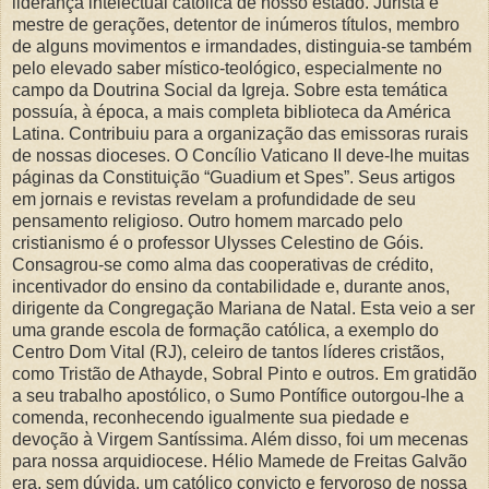
liderança intelectual católica de nosso estado. Jurista e
mestre de gerações, detentor de inúmeros títulos, membro
de alguns movimentos e irmandades, distinguia-se também
pelo elevado saber místico-teológico, especialmente no
campo da Doutrina Social da Igreja. Sobre esta temática
possuía, à época, a mais completa biblioteca da América
Latina. Contribuiu para a organização das emissoras rurais
de nossas dioceses. O Concílio Vaticano II deve-lhe muitas
páginas da Constituição “Guadium et Spes”. Seus artigos
em jornais e revistas revelam a profundidade de seu
pensamento religioso. Outro homem marcado pelo
cristianismo é o professor Ulysses Celestino de Góis.
Consagrou-se como alma das cooperativas de crédito,
incentivador do ensino da contabilidade e, durante anos,
dirigente da Congregação Mariana de Natal. Esta veio a ser
uma grande escola de formação católica, a exemplo do
Centro Dom Vital (RJ), celeiro de tantos líderes cristãos,
como Tristão de Athayde, Sobral Pinto e outros. Em gratidão
a seu trabalho apostólico, o Sumo Pontífice outorgou-lhe a
comenda, reconhecendo igualmente sua piedade e
devoção à Virgem Santíssima. Além disso, foi um mecenas
para nossa arquidiocese. Hélio Mamede de Freitas Galvão
era, sem dúvida, um católico convicto e fervoroso de nossa