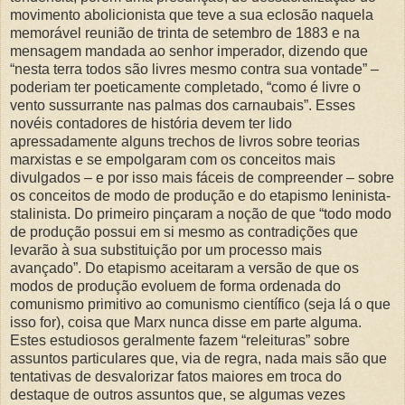
movimento abolicionista que teve a sua eclosão naquela
memorável reunião de trinta de setembro de 1883 e na
mensagem mandada ao senhor imperador, dizendo que
“nesta terra todos são livres mesmo contra sua vontade” –
poderiam ter poeticamente completado, “como é livre o
vento sussurrante nas palmas dos carnaubais”. Esses
novéis contadores de história devem ter lido
apressadamente alguns trechos de livros sobre teorias
marxistas e se empolgaram com os conceitos mais
divulgados – e por isso mais fáceis de compreender – sobre
os conceitos de modo de produção e do etapismo leninista-
stalinista. Do primeiro pinçaram a noção de que “todo modo
de produção possui em si mesmo as contradições que
levarão à sua substituição por um processo mais
avançado”. Do etapismo aceitaram a versão de que os
modos de produção evoluem de forma ordenada do
comunismo primitivo ao comunismo científico (seja lá o que
isso for), coisa que Marx nunca disse em parte alguma.
Estes estudiosos geralmente fazem “releituras” sobre
assuntos particulares que, via de regra, nada mais são que
tentativas de desvalorizar fatos maiores em troca do
destaque de outros assuntos que, se algumas vezes