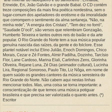
Erineide, Eri, João Galvão e o grande Babal. O CD contém
treze composições da mais fina poética nordestina, sem o
lugar-comum dos apeladores do erotismo e da imoralidade
que corrompem o sentimento da alma sertaneja. “Não, na
minha rede”, “A energia dos Cristais”, “Tem dez no forró”,
“Saudade D’ocê”, são versos que relembram Gonzagão,
Humberto Teixeira e tantos outros reis do baião e da arte
popular. O Rio Grande do Norte tem a sua música popular
genuína nascida das raízes, da gente e do folclore. Esse
plantel notável inclui Elino Julião, Enoch Domingos, Chico
Morais, Cezar e Zé Fontes, Almir Padilha, Dozinho, Tarcísio
Flor, Lane Cardoso, Marina Elali, Carlinhos Zens, Glorinha
Oliveira, Rejane Luna, Zé Dias (animador cultural), Lucinha
Lira, Regional Sonoroso, Paulo Tito, Liz Nôga, em nome de
quem saúdo os grandes cantores da música seresteira do
Rio Grande do Norte. Não cabem aqui nestas linhas
mencionar todos. Mas, uma coisa se torna importante: a
conscientização de que temos uma música potiguar
brasileira e que precisa ser valorizada o quanto antes. (*)
Escritor