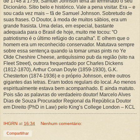
de 1748 a 1759, Samuel Johnson teria ali terminado o seu
Dicionário. Sítio belo e histórico. Vale a pena visitar. Era – e
sou cada vez mais – fã de Samuel Johnson. Sobretudo de
suas frases. O Doutor, à moda de muitos sábios, era um
grande frasista. Uma delas, em especial, bastante
adequada para o Brasil de hoje, muito me tocou: “O
patriotismo é o último refúgio do canalha”. E olhem que o
homem era um reconhecido conservador. Matutava sempre
sobre essa sentença quando ia tomar umas pints no Ye
Olde Cheshire Cheese, antiquíssimo pub da região (sito na
Fleet Street), outrora frequentado por Charles Dickens
(1812-1870), Arthur Conan Doyle (1859-1930), G.K.
Chesterton (1874-1936) e o próprio Johnson, entre outros
gigantes das letras. Eram todos regulars do local. Ao menos
espiritualmente estava bem acompanhado. E ainda matuto.
Pois são as palavras do verdadeiro doutor! Marcelo Alves
Dias de Souza Procurador Regional da República Doutor
em Direito (PhD in Law) pelo King’s College London – KCL
IHGRN
at
16:34
Nenhum comentário:
Compartilhar