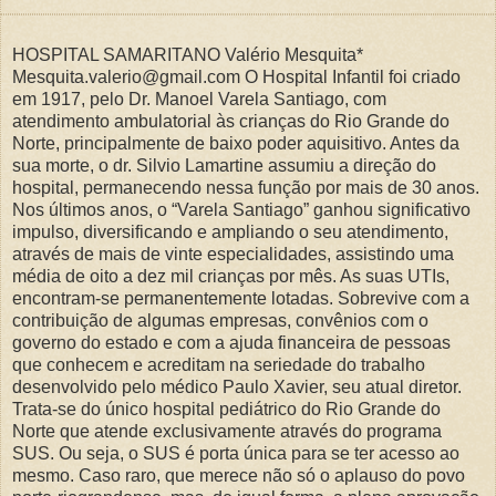
HOSPITAL SAMARITANO Valério Mesquita*
Mesquita.valerio@gmail.com O Hospital Infantil foi criado
em 1917, pelo Dr. Manoel Varela Santiago, com
atendimento ambulatorial às crianças do Rio Grande do
Norte, principalmente de baixo poder aquisitivo. Antes da
sua morte, o dr. Silvio Lamartine assumiu a direção do
hospital, permanecendo nessa função por mais de 30 anos.
Nos últimos anos, o “Varela Santiago” ganhou significativo
impulso, diversificando e ampliando o seu atendimento,
através de mais de vinte especialidades, assistindo uma
média de oito a dez mil crianças por mês. As suas UTIs,
encontram-se permanentemente lotadas. Sobrevive com a
contribuição de algumas empresas, convênios com o
governo do estado e com a ajuda financeira de pessoas
que conhecem e acreditam na seriedade do trabalho
desenvolvido pelo médico Paulo Xavier, seu atual diretor.
Trata-se do único hospital pediátrico do Rio Grande do
Norte que atende exclusivamente através do programa
SUS. Ou seja, o SUS é porta única para se ter acesso ao
mesmo. Caso raro, que merece não só o aplauso do povo