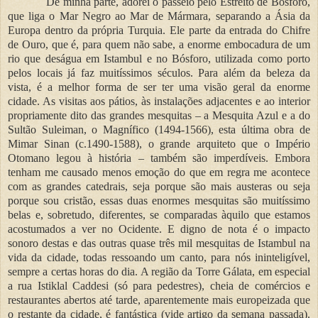
De minha parte, adorei o passeio pelo Estreito de Bósforo,
que liga o Mar Negro ao Mar de Mármara, separando a Ásia da
Europa dentro da própria Turquia. Ele parte da entrada do Chifre
de Ouro, que é, para quem não sabe, a enorme embocadura de um
rio que deságua em Istambul e no Bósforo, utilizada como porto
pelos locais já faz muitíssimos séculos. Para além da beleza da
vista, é a melhor forma de ser ter uma visão geral da enorme
cidade. As visitas aos pátios, às instalações adjacentes e ao interior
propriamente dito das grandes mesquitas – a Mesquita Azul e a do
Sultão Suleiman, o Magnífico (1494-1566), esta última obra de
Mimar Sinan (c.1490-1588), o grande arquiteto que o Império
Otomano legou à história – também são imperdíveis. Embora
tenham me causado menos emoção do que em regra me acontece
com as grandes catedrais, seja porque são mais austeras ou seja
porque sou cristão, essas duas enormes mesquitas são muitíssimo
belas e, sobretudo, diferentes, se comparadas àquilo que estamos
acostumados a ver no Ocidente. E digno de nota é o impacto
sonoro destas e das outras quase três mil mesquitas de Istambul na
vida da cidade, todas ressoando um canto, para nós ininteligível,
sempre a certas horas do dia. A região da Torre Gálata, em especial
a rua Istiklal Caddesi (só para pedestres), cheia de comércios e
restaurantes abertos até tarde, aparentemente mais europeizada que
o restante da cidade, é fantástica (vide artigo da semana passada).