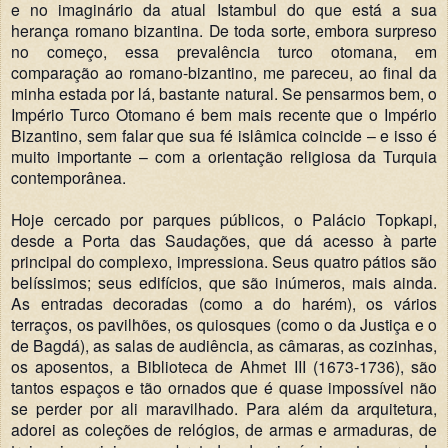
e no imaginário da atual Istambul do que está a sua
herança romano bizantina. De toda sorte, embora surpreso
no começo, essa prevalência turco otomana, em
comparação ao romano-bizantino, me pareceu, ao final da
minha estada por lá, bastante natural. Se pensarmos bem, o
Império Turco Otomano é bem mais recente que o Império
Bizantino, sem falar que sua fé islâmica coincide – e isso é
muito importante – com a orientação religiosa da Turquia
contemporânea.
Hoje cercado por parques públicos, o Palácio Topkapi,
desde a Porta das Saudações, que dá acesso à parte
principal do complexo, impressiona. Seus quatro pátios são
belíssimos; seus edifícios, que são inúmeros, mais ainda.
As entradas decoradas (como a do harém), os vários
terraços, os pavilhões, os quiosques (como o da Justiça e o
de Bagdá), as salas de audiência, as câmaras, as cozinhas,
os aposentos, a Biblioteca de Ahmet III (1673-1736), são
tantos espaços e tão ornados que é quase impossível não
se perder por ali maravilhado. Para além da arquitetura,
adorei as coleções de relógios, de armas e armaduras, de