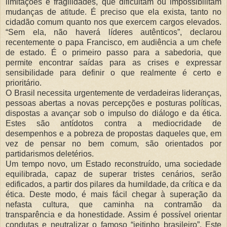
limitações e fragilidades, que dificultam ou impossibilitam
mudanças de atitude. É preciso que ela exista, tanto no
cidadão comum quanto nos que exercem cargos elevados.
“Sem ela, não haverá líderes autênticos”, declarou
recentemente o papa Francisco, em audiência a um chefe
de estado. É o primeiro passo para a sabedoria, que
permite encontrar saídas para as crises e expressar
sensibilidade para definir o que realmente é certo e
prioritário.
O Brasil necessita urgentemente de verdadeiras lideranças,
pessoas abertas a novas percepções e posturas políticas,
dispostas a avançar sob o impulso do diálogo e da ética.
Estes são antídotos contra a mediocridade de
desempenhos e a pobreza de propostas daqueles que, em
vez de pensar no bem comum, são orientados por
partidarismos deletérios.
Um tempo novo, um Estado reconstruído, uma sociedade
equilibrada, capaz de superar tristes cenários, serão
edificados, a partir dos pilares da humildade, da crítica e da
ética. Deste modo, é mais fácil chegar à superação da
nefasta cultura, que caminha na contramão da
transparência e da honestidade. Assim é possível orientar
condutas e neutralizar o famoso “jeitinho brasileiro”. Este