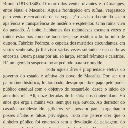
Bronte (1818-1848). O morro dos ventos uivantes é o Guarapes,
entre Natal e Macaíba. Aquele frontispício em ruínas, vergastado
pelo vento e cercado de densa vegetação – visto da estrada – tem
aparência e transparência de mistério e esplendor. Uma ruína viva
do passado. À noite, habitantes das redondezas escutam vozes e
ruídos estranhos como se tudo desejasse restituir o burburinho de
outrora. Fabrício Pedroza, o capataz dos mistérios circundantes, em
vestes senhorais, já foi visto várias vezes subindo e descendo as
encostas. Quem passar por ali, ao largo, sentirá frêmitos e calafrios.
Há um gemido suspenso no ar pedindo para ser ouvido.
Toda aquela área é propriedade efetiva do
governo do estado e afetiva do povo de Macaíba. Por ser um
patrimônio histórico, foi tombado, desapropriado e pago pelo poder
público estadual com o objetivo de restaurá-lo, desde o início do
ano dois mil. Ali, doze décadas de história nos contemplam. Há
anos que ergo a minha voz, sem que seja ouvido. Ao derredor do
casarão semidestruído, grileiros se apossam para barganharem
posses ilícitas e falsos privilégios. Tudo me parece crer que o
dinheiro público foi enterrado sem a devolução da paisagem, do