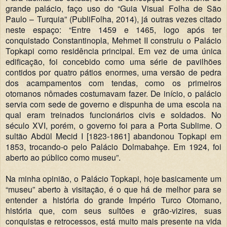
grande palácio, faço uso do “Guia Visual Folha de São
Paulo – Turquia” (PubliFolha, 2014), já outras vezes citado
neste espaço: “Entre 1459 e 1465, logo após ter
conquistado Constantinopla, Mehmet II construiu o Palácio
Topkapi como residência principal. Em vez de uma única
edificação, foi concebido como uma série de pavilhões
contidos por quatro pátios enormes, uma versão de pedra
dos acampamentos com tendas, como os primeiros
otomanos nômades costumavam fazer. De início, o palácio
servia com sede de governo e dispunha de uma escola na
qual eram treinados funcionários civis e soldados. No
século XVI, porém, o governo foi para a Porta Sublime. O
sultão Abdül Mecid I [1823-1861] abandonou Topkapi em
1853, trocando-o pelo Palácio Dolmabahçe. Em 1924, foi
aberto ao público como museu”.
Na minha opinião, o Palácio Topkapi, hoje basicamente um
“museu” aberto à visitação, é o que há de melhor para se
entender a história do grande Império Turco Otomano,
história que, com seus sultões e grão-vizires, suas
conquistas e retrocessos, está muito mais presente na vida