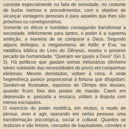
consiste especialmente na falta de seriedade, no costume
de burlar normas e procedimentos, com o objetivo de
alcançar vantagens pessoais e para aqueles que lhes são
próximos ou correligionários.
Somente os éticos e humildes conseguirão transformar a
sociedade. Infelizmente para tantos, o poder é a suprema
ambição, a maneira de se comparar a Deus. Segundo
alguns teólogos, a megalomania de Adão e Eva, na
metáfora bíblica do Livro do Gênesis, mostra o primeiro
pecado da humanidade. “Queriam ser iguais a Deus” (Gn 3,
5). Há políticos que gastam somas milionárias (dinheiro
talvez subtraído das necessidades do povo) em campanhas
eleitorais. Mesmo derrotados, voltam à cena. A sede
hegemônica parece proporcional à fortuna que dilapidam.
Sentem-se frustrados, expulsos do Olimpo dos deuses,
quando ficam fora dos postos de mando. Caem em
depressão e, passada a ressaca, voltam à disputa com
menos escrúpulos.
O exercício do poder modifica, em muitos, o modo de
pensar, viver e agir, operando em certas pessoas uma
transformação psicológica, social e cultural. Quantos se
realizam e são felizes, cercados de bajuladores, convites e