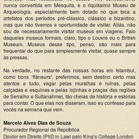
nunca convertida em Mesquita, e o riquíssimo Museu de
Arqueologia, especialmente bem dotado no que toca a
artefatos dos períodos pré-clássico, clássico e bizantino,
mas que não tivemos a oportunidade de visitar. Aliás, não
sou de necessariamente visitar museus em viagens. Falo
daqueles museus formais, claro, tipo o Louvre ou o British
Museum. Museus desse tipo, penso, são mais para
frequentar do que para simplesmente visitar, quase sempre
às pressas.
Na verdade, no restante das nossas horas em Istambul,
como bons “flâneurs”, preferimos, sem destino certo mas
atentos a tudo, vagar pelas muralhas e ruínas, pelas
calçadas e esquinas e pelas lojinhas e praças das regiões
de Serralho e Sultanahmet, tão cheias de história e estórias
para contar. O que elas nos disseram, isso eu confesso para
vocês na semana que vem.
Marcelo Alves Dias de Souza
Procurador Regional da República
Doutor em Direito (PhD in Law) pelo King’s College London