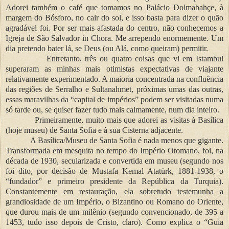
Adorei também o café que tomamos no Palácio Dolmabahçe, à
margem do Bósforo, no cair do sol, e isso basta para dizer o quão
agradável foi. Por ser mais afastada do centro, não conhecemos a
Igreja de São Salvador in Chora. Me arrependo enormemente. Um
dia pretendo bater lá, se Deus (ou Alá, como queiram) permitir.
Entretanto, três ou quatro coisas que vi em Istambul
superaram as minhas mais otimistas expectativas de viajante
relativamente experimentado. A maioria concentrada na confluência
das regiões de Serralho e Sultanahmet, próximas umas das outras,
essas maravilhas da “capital de impérios” podem ser visitadas numa
só tarde ou, se quiser fazer tudo mais calmamente, num dia inteiro.
Primeiramente, muito mais que adorei as visitas à Basílica
(hoje museu) de Santa Sofia e à sua Cisterna adjacente.
A Basílica/Museu de Santa Sofia é nada menos que gigante.
Transformada em mesquita no tempo do Império Otomano, foi, na
década de 1930, secularizada e convertida em museu (segundo nos
foi dito, por decisão de Mustafa Kemal Atatürk, 1881-1938, o
“fundador” e primeiro presidente da República da Turquia).
Constantemente em restauração, ela sobretudo testemunha a
grandiosidade de um Império, o Bizantino ou Romano do Oriente,
que durou mais de um milênio (segundo convencionado, de 395 a
1453, tudo isso depois de Cristo, claro). Como explica o “Guia