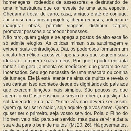
homenagens, rodeados de assessores e desfrutando de
uma infraestrutura que os reveste de uma aura especial.
Chegam a trocar de carro, casa, amigos e até de cônjuge.
Jactam-se em aprovar projetos, liberar recursos, autorizar e
inaugurar obras, permitir viagens, distribuir cargos,
promover pessoas e conceder benesses.
Não raro, quem galga e se apega a postos de alto escalão
só admite elogios. As críticas minam sua autoimagem e
exibem suas contradições. Daí, os poderosos formarem um
círculo hermético, acessível apenas aos que seguem suas
ideias e cumprem suas ordens. Por que o poder encanta
tanto? Em geral, alimenta os medíocres, que gostam de ser
incensados. Seu ego necessita de uma máscara ou cortina
de fumaça. Ele já está latente na alma de muitos e revela o
seu caráter. Isso acontece desde os dignitários do país aos
que exercem funções mais simples. São poucos os que
agem como Cristo ensinou, a serviço do bem, da justiça, da
solidariedade e da paz. “Entre vós não deverá ser assim.
Quem quiser ser o maior, seja aquele que vos serve. Quem
quiser ser o primeiro, seja vosso servidor. Pois, o Filho do
Homem veio não para ser servido, mas para servir e dar a
sua vida para o bem de muitos” (Mt 20, 26). Há governantes,
políticos, religiosos e autoridades que se servem do povo e