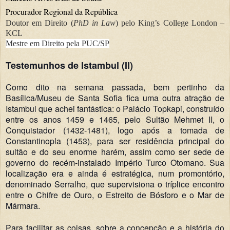
Procurador Regional da República
Doutor em Direito (
PhD in Law
) pelo King’s College London –
KCL
Mestre em Direito pela PUC/SP
Testemunhos de Istambul (II)
Como dito na semana passada, bem pertinho da
Basílica/Museu de Santa Sofia fica uma outra atração de
Istambul que achei fantástica: o Palácio Topkapi, construído
entre os anos 1459 e 1465, pelo Sultão Mehmet II, o
Conquistador (1432-1481), logo após a tomada de
Constantinopla (1453), para ser residência principal do
sultão e do seu enorme harém, assim como ser sede de
governo do recém-instalado Império Turco Otomano. Sua
localização era e ainda é estratégica, num promontório,
denominado Serralho, que supervisiona o tríplice encontro
entre o Chifre de Ouro, o Estreito de Bósforo e o Mar de
Mármara.
Para facilitar as coisas, sobre a concepção e a história do