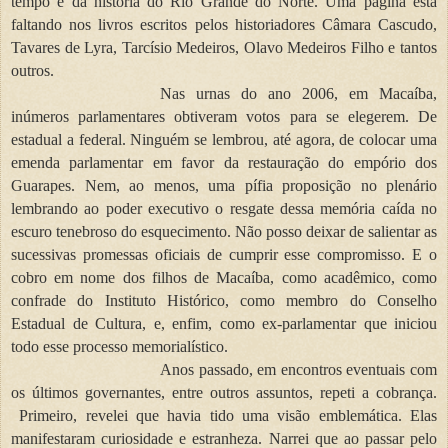
tempo e da história do Rio Grande do Norte. Uma página está
faltando nos livros escritos pelos historiadores Câmara Cascudo,
Tavares de Lyra, Tarcísio Medeiros, Olavo Medeiros Filho e tantos
outros.
Nas urnas do ano 2006, em Macaíba,
inúmeros parlamentares obtiveram votos para se elegerem. De
estadual a federal. Ninguém se lembrou, até agora, de colocar uma
emenda parlamentar em favor da restauração do empório dos
Guarapes. Nem, ao menos, uma pífia proposição no plenário
lembrando ao poder executivo o resgate dessa memória caída no
escuro tenebroso do esquecimento. Não posso deixar de salientar as
sucessivas promessas oficiais de cumprir esse compromisso. E o
cobro em nome dos filhos de Macaíba, como acadêmico, como
confrade do Instituto Histórico, como membro do Conselho
Estadual de Cultura, e, enfim, como ex-parlamentar que iniciou
todo esse processo memorialístico.
Anos passado, em encontros eventuais com
os últimos governantes, entre outros assuntos, repeti a cobrança.
Primeiro, revelei que havia tido uma visão emblemática. Elas
manifestaram curiosidade e estranheza. Narrei que ao passar pelo