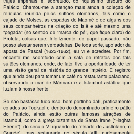
trajes imperiais e, sobretudo, do riquíssimo tesouro do
Palácio. Chamou-me a atenção mais ainda a coleção de
relíquias reunida pelos sultões otomanos, tais como o
cajado de Moisés, as espadas de Maomé e de alguns dos
seus companheiros na criação do Islã e até mesmo uma
“pegada” (no sentido de “marca do pé”, que fique claro) do
Profeta, coisas que, infelizmente, de papel passado, não
posso atestar serem verdadeiras. De toda sorte, apoiador da
aposta de Pascal (1623-1662), eu vi e acreditei. Por fim,
encantei-me sobretudo com a sala de retratos dos tais
sultões otomanos, onde, de fato, tive a oportunidade de ter
uma visão geral da história do grande Império. E registro
que ainda deu para tomar um café no restaurante palaciano,
observando o mar de Mármara e a Istambul asiática que
luziam à nossa frente.
Se não bastasse tudo isso, bem pertinho dali, praticamente
colados ao Topkapi e dentro do denominado primeiro pátio
do Palácio, ainda estão outras famosas atrações de
Istambul, como a igreja bizantina de Santa Irene (“Haghia
Eirene”), do século VI (quando do reinado de Justiniano, o
Grande), mas restaurada no século VIII, curiosamente