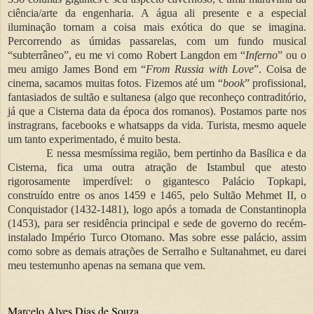
ciência/arte da engenharia. A água ali presente e a especial
iluminação tornam a coisa mais exótica do que se imagina.
Percorrendo as úmidas passarelas, com um fundo musical
“subterrâneo”, eu me vi como Robert Langdon em “
Inferno
” ou o
meu amigo James Bond em “
From Russia with Love
”. Coisa de
cinema, sacamos muitas fotos. Fizemos até um “
book
” profissional,
fantasiados de sultão e sultanesa (algo que reconheço contraditório,
já que a Cisterna data da época dos romanos). Postamos parte nos
instragrans, facebooks e whatsapps da vida. Turista, mesmo aquele
um tanto experimentado, é muito besta.
E nessa mesmíssima região, bem pertinho da Basílica e da
Cisterna, fica uma outra atração de Istambul que atesto
rigorosamente imperdível: o gigantesco Palácio Topkapi,
construído entre os anos 1459 e 1465, pelo Sultão Mehmet II, o
Conquistador (1432-1481), logo após a tomada de Constantinopla
(1453), para ser residência principal e sede de governo do recém-
instalado Império Turco Otomano. Mas sobre esse palácio, assim
como sobre as demais atrações de Serralho e Sultanahmet, eu darei
meu testemunho apenas na semana que vem.
Marcelo Alves Dias de Souza