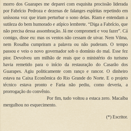
morro dos Guarapes me deparei com esquisita procissão liderada
por Fabrício Pedroza e dezenas de falanges espíritas repetindo em
uníssona voz que iriam perturbar o sono delas. Riam e entendam a
sutileza do bem humorado e atípico lembrete. “Diga a Fabrício, que
não precisa dessa assombração. Já me comprometi e vou fazer”. Cá
comigo, disse eu: mas os ventos não cessam de uivar. Nem Vilma,
nem Rosalba cumpriram a palavra ou não puderam. O tempo
passou e veio o novo governador sob o domínio do mal. Esse fez
pior. Devolveu um milhão de reais que o ministério do turismo
havia remetido para o início da restauração do Casarão dos
Guarapes. Agiu politicamente com ranço e rancor. O dinheiro
estava na Caixa Econômica do Rio Grande do Norte. E o projeto
técnico estava pronto e Faria não pediu, como deveria, a
prorrogação do convênio.
Por fim, tudo voltou a estaca zero. Macaíba
mergulhou no esquecimento.
(*) Escritor.