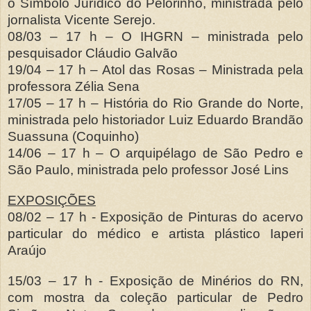
o Símbolo Jurídico do Pelorinho, ministrada pelo
jornalista Vicente Serejo.
08/03 – 17 h – O IHGRN – ministrada pelo
pesquisador Cláudio Galvão
19/04 – 17 h – Atol das Rosas – Ministrada pela
professora Zélia Sena
17/05 – 17 h
–
História do Rio Grande do Norte,
ministrada pelo historiador Luiz Eduardo Brandão
Suassuna (Coquinho)
14/06 – 17 h
–
O arquipélago de São Pedro e
São Paulo, ministrada pelo professor José Lins
EXPOSIÇÕES
08/02 – 17 h - Exposição de Pinturas do acervo
particular do médico e artista plástico Iaperi
Araújo
15/03 – 17 h - Exposição de Minérios do RN,
com mostra da coleção particular de Pedro