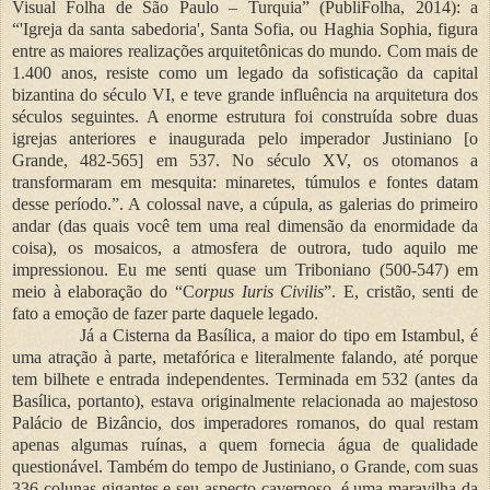
Visual Folha de São Paulo – Turquia” (PubliFolha, 2014): a
“'Igreja da santa sabedoria', Santa Sofia, ou Haghia Sophia, figura
entre as maiores realizações arquitetônicas do mundo. Com mais de
1.400 anos, resiste como um legado da sofisticação da capital
bizantina do século VI, e teve grande influência na arquitetura dos
séculos seguintes. A enorme estrutura foi construída sobre duas
igrejas anteriores e inaugurada pelo imperador Justiniano [o
Grande, 482-565] em 537. No século XV, os otomanos a
transformaram em mesquita: minaretes, túmulos e fontes datam
desse período.”. A colossal nave, a cúpula, as galerias do primeiro
andar (das quais você tem uma real dimensão da enormidade da
coisa), os mosaicos, a atmosfera de outrora, tudo aquilo me
impressionou. Eu me senti quase um Triboniano (500-547) em
meio à elaboração do “C
orpus Iuris Civilis
”. E, cristão, senti de
fato a emoção de fazer parte daquele legado.
Já a Cisterna da Basílica, a maior do tipo em Istambul, é
uma atração à parte, metafórica e literalmente falando, até porque
tem bilhete e entrada independentes. Terminada em 532 (antes da
Basílica, portanto), estava originalmente relacionada ao majestoso
Palácio de Bizâncio, dos imperadores romanos, do qual restam
apenas algumas ruínas, a quem fornecia água de qualidade
questionável. Também do tempo de Justiniano, o Grande, com suas
336 colunas gigantes e seu aspecto cavernoso, é uma maravilha da