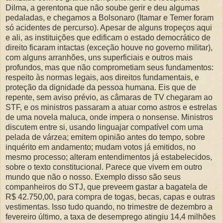
Dilma, a gerentona que não soube gerir e deu algumas
pedaladas, e chegamos a Bolsonaro (Itamar e Temer foram
só acidentes de percurso). Apesar de alguns tropeços aqui
e ali, as instituições que edificam o estado democrático de
direito ficaram intactas (exceção houve no governo militar),
com alguns arranhões, uns superficiais e outros mais
profundos, mas que não comprometiam seus fundamentos:
respeito às normas legais, aos direitos fundamentais, e
proteção da dignidade da pessoa humana. Eis que de
repente, sem aviso prévio, as câmaras de TV chegaram ao
STF, e os ministros passaram a atuar como astros e estrelas
de uma novela maluca, onde impera o nonsense. Ministros
discutem entre si, usando linguajar compatível com uma
pelada de várzea; emitem opinião antes do tempo, sobre
inquérito em andamento; mudam votos já emitidos, no
mesmo processo; alteram entendimentos já estabelecidos,
sobre o texto constitucional. Parece que vivem em outro
mundo que não o nosso. Exemplo disso são seus
companheiros do STJ, que preveem gastar a bagatela de
R$ 42.750,00, para compra de togas, becas, capas e outras
vestimentas. Isso tudo quando, no trimestre de dezembro a
fevereiro último, a taxa de desemprego atingiu 14,4 milhões