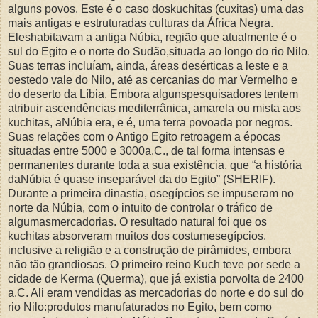
alguns povos. Este é o caso doskuchitas (cuxitas) uma das
mais antigas e estruturadas culturas da África Negra.
Eleshabitavam a antiga Núbia, região que atualmente é o
sul do Egito e o norte do Sudão,situada ao longo do rio Nilo.
Suas terras incluíam, ainda, áreas desérticas a leste e a
oestedo vale do Nilo, até as cercanias do mar Vermelho e
do deserto da Líbia. Embora algunspesquisadores tentem
atribuir ascendências mediterrânica, amarela ou mista aos
kuchitas, aNúbia era, e é, uma terra povoada por negros.
Suas relações com o Antigo Egito retroagem a épocas
situadas entre 5000 e 3000a.C., de tal forma intensas e
permanentes durante toda a sua existência, que “a história
daNúbia é quase inseparável da do Egito” (SHERIF).
Durante a primeira dinastia, osegípcios se impuseram no
norte da Núbia, com o intuito de controlar o tráfico de
algumasmercadorias. O resultado natural foi que os
kuchitas absorveram muitos dos costumesegípcios,
inclusive a religião e a construção de pirâmides, embora
não tão grandiosas. O primeiro reino Kuch teve por sede a
cidade de Kerma (Querma), que já existia porvolta de 2400
a.C. Ali eram vendidas as mercadorias do norte e do sul do
rio Nilo:produtos manufaturados no Egito, bem como