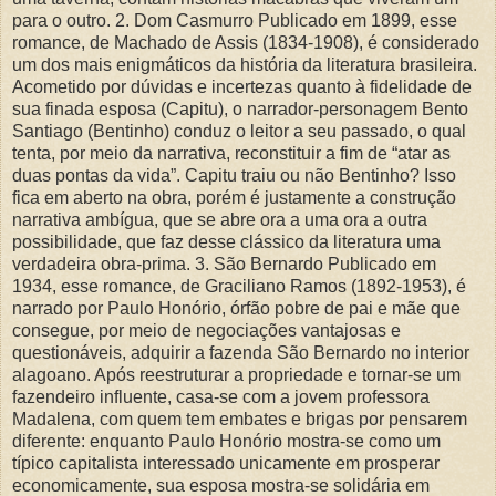
para o outro. 2. Dom Casmurro Publicado em 1899, esse
romance, de Machado de Assis (1834-1908), é considerado
um dos mais enigmáticos da história da literatura brasileira.
Acometido por dúvidas e incertezas quanto à fidelidade de
sua finada esposa (Capitu), o narrador-personagem Bento
Santiago (Bentinho) conduz o leitor a seu passado, o qual
tenta, por meio da narrativa, reconstituir a fim de “atar as
duas pontas da vida”. Capitu traiu ou não Bentinho? Isso
fica em aberto na obra, porém é justamente a construção
narrativa ambígua, que se abre ora a uma ora a outra
possibilidade, que faz desse clássico da literatura uma
verdadeira obra-prima. 3. São Bernardo Publicado em
1934, esse romance, de Graciliano Ramos (1892-1953), é
narrado por Paulo Honório, órfão pobre de pai e mãe que
consegue, por meio de negociações vantajosas e
questionáveis, adquirir a fazenda São Bernardo no interior
alagoano. Após reestruturar a propriedade e tornar-se um
fazendeiro influente, casa-se com a jovem professora
Madalena, com quem tem embates e brigas por pensarem
diferente: enquanto Paulo Honório mostra-se como um
típico capitalista interessado unicamente em prosperar
economicamente, sua esposa mostra-se solidária em