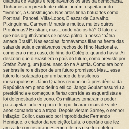
ditadura de Vargas e respirávamos os ares da democracia.
Tínhamos um presidente militar, porém respeitador do
“livrinho”, a Constituição. Nas artes tinha baluartes como
Portinari, Panceti, Villa-Lobos, Eleazar de Carvalho,
Pixinguinha, Carmem Miranda e muitos, muitos outros.
Problemas? Existiam, mas... onde não os há? O fato era
que nos orgulhávamos de nossa pátria, a nossa “pátria
amada Brasil”. Nas escolas, formávamos filas na frente das
salas de aula e cantávamos trechos do Hino Nacional e,
como era o meu caso, do hino do Colégio, quando havia. Aí
descobri que o Brasil era o país do futuro, como previsto por
Stefan Zweig, um judeu nascido na Áustria. Como era bom
ser brasileiro e dispor de um futuro promissor. Mas... esse
futuro foi solapado por um bando de brasileiros
inescrupulosos. Jânio Quatros renunciou à presidência da
República em pleno delírio etílico. Jango Goulart assumiu a
presidência e começou a flertar com ideias esquerdistas e
foi defenestrado do trono. Os militares tomaram o poder
para ajeitar tudo em pouco tempo, ficaram mais de vinte
anos comandando a tropa. Depois vieram Sarney, o senhor
inflação; Collor, cassado por improbidade; Fernando
Henrique, o criador da reeleição; Lula, o operário que fez
amizade com os grandes empreiteiros e se locupletou;