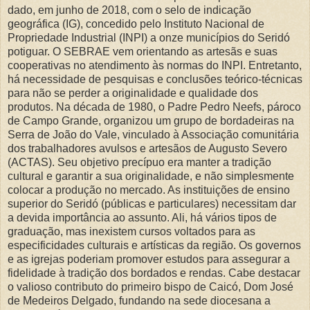
dado, em junho de 2018, com o selo de indicação
geográfica (IG), concedido pelo Instituto Nacional de
Propriedade Industrial (INPI) a onze municípios do Seridó
potiguar. O SEBRAE vem orientando as artesãs e suas
cooperativas no atendimento às normas do INPI. Entretanto,
há necessidade de pesquisas e conclusões teórico-técnicas
para não se perder a originalidade e qualidade dos
produtos. Na década de 1980, o Padre Pedro Neefs, pároco
de Campo Grande, organizou um grupo de bordadeiras na
Serra de João do Vale, vinculado à Associação comunitária
dos trabalhadores avulsos e artesãos de Augusto Severo
(ACTAS). Seu objetivo precípuo era manter a tradição
cultural e garantir a sua originalidade, e não simplesmente
colocar a produção no mercado. As instituições de ensino
superior do Seridó (públicas e particulares) necessitam dar
a devida importância ao assunto. Ali, há vários tipos de
graduação, mas inexistem cursos voltados para as
especificidades culturais e artísticas da região. Os governos
e as igrejas poderiam promover estudos para assegurar a
fidelidade à tradição dos bordados e rendas. Cabe destacar
o valioso contributo do primeiro bispo de Caicó, Dom José
de Medeiros Delgado, fundando na sede diocesana a