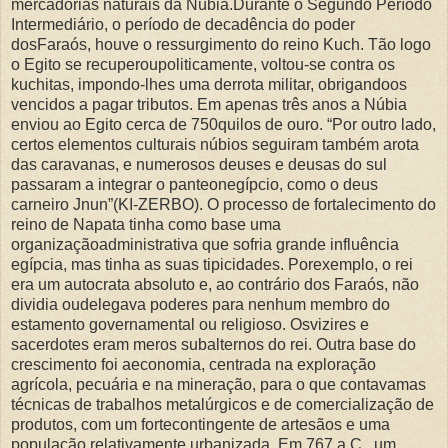
mercadorias naturais da Núbia.Durante o Segundo Período
Intermediário, o período de decadência do poder
dosFaraós, houve o ressurgimento do reino Kuch. Tão logo
o Egito se recuperoupoliticamente, voltou-se contra os
kuchitas, impondo-lhes uma derrota militar, obrigandoos
vencidos a pagar tributos. Em apenas três anos a Núbia
enviou ao Egito cerca de 750quilos de ouro. “Por outro lado,
certos elementos culturais núbios seguiram também arota
das caravanas, e numerosos deuses e deusas do sul
passaram a integrar o panteonegípcio, como o deus
carneiro Jnun”(KI-ZERBO). O processo de fortalecimento do
reino de Napata tinha como base uma
organizaçãoadministrativa que sofria grande influência
egípcia, mas tinha as suas tipicidades. Porexemplo, o rei
era um autocrata absoluto e, ao contrário dos Faraós, não
dividia oudelegava poderes para nenhum membro do
estamento governamental ou religioso. Osvizires e
sacerdotes eram meros subalternos do rei. Outra base do
crescimento foi aeconomia, centrada na exploração
agrícola, pecuária e na mineração, para o que contavamas
técnicas de trabalhos metalúrgicos e de comercialização de
produtos, com um fortecontingente de artesãos e uma
população relativamente urbanizada. Em 767 a.C., um