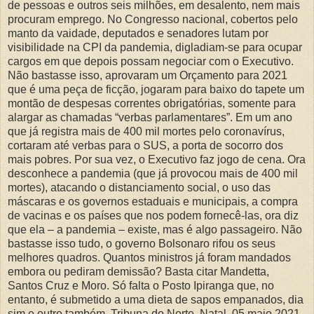
de pessoas e outros seis milhões, em desalento, nem mais
procuram emprego. No Congresso nacional, cobertos pelo
manto da vaidade, deputados e senadores lutam por
visibilidade na CPI da pandemia, digladiam-se para ocupar
cargos em que depois possam negociar com o Executivo.
Não bastasse isso, aprovaram um Orçamento para 2021
que é uma peça de ficção, jogaram para baixo do tapete um
montão de despesas correntes obrigatórias, somente para
alargar as chamadas “verbas parlamentares”. Em um ano
que já registra mais de 400 mil mortes pelo coronavírus,
cortaram até verbas para o SUS, a porta de socorro dos
mais pobres. Por sua vez, o Executivo faz jogo de cena. Ora
desconhece a pandemia (que já provocou mais de 400 mil
mortes), atacando o distanciamento social, o uso das
máscaras e os governos estaduais e municipais, a compra
de vacinas e os países que nos podem fornecê-las, ora diz
que ela – a pandemia – existe, mas é algo passageiro. Não
bastasse isso tudo, o governo Bolsonaro rifou os seus
melhores quadros. Quantos ministros já foram mandados
embora ou pediram demissão? Basta citar Mandetta,
Santos Cruz e Moro. Só falta o Posto Ipiranga que, no
entanto, é submetido a uma dieta de sapos empanados, dia
sim e outro também. Tribuna do Norte. Natal, 05 maio 2021.