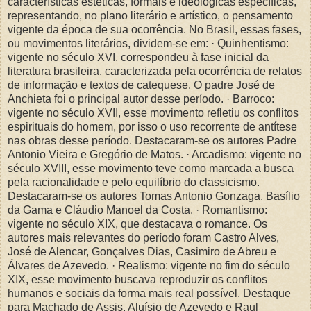
características estéticas, formais e ideológicas específicas,
representando, no plano literário e artístico, o pensamento
vigente da época de sua ocorrência. No Brasil, essas fases,
ou movimentos literários, dividem-se em: · Quinhentismo:
vigente no século XVI, correspondeu à fase inicial da
literatura brasileira, caracterizada pela ocorrência de relatos
de informação e textos de catequese. O padre José de
Anchieta foi o principal autor desse período. · Barroco:
vigente no século XVII, esse movimento refletiu os conflitos
espirituais do homem, por isso o uso recorrente de antítese
nas obras desse período. Destacaram-se os autores Padre
Antonio Vieira e Gregório de Matos. · Arcadismo: vigente no
século XVIII, esse movimento teve como marcada a busca
pela racionalidade e pelo equilíbrio do classicismo.
Destacaram-se os autores Tomas Antonio Gonzaga, Basílio
da Gama e Cláudio Manoel da Costa. · Romantismo:
vigente no século XIX, que destacava o romance. Os
autores mais relevantes do período foram Castro Alves,
José de Alencar, Gonçalves Dias, Casimiro de Abreu e
Álvares de Azevedo. · Realismo: vigente no fim do século
XIX, esse movimento buscava reproduzir os conflitos
humanos e sociais da forma mais real possível. Destaque
para Machado de Assis, Aluísio de Azevedo e Raul