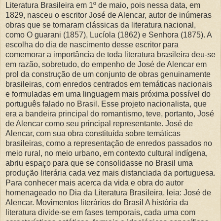
Literatura Brasileira em 1º de maio, pois nessa data, em
1829, nasceu o escritor José de Alencar, autor de inúmeras
obras que se tornaram clássicas da literatura nacional,
como O guarani (1857), Lucíola (1862) e Senhora (1875). A
escolha do dia de nascimento desse escritor para
comemorar a importância de toda literatura brasileira deu-se
em razão, sobretudo, do empenho de José de Alencar em
prol da construção de um conjunto de obras genuinamente
brasileiras, com enredos centrados em temáticas nacionais
e formuladas em uma linguagem mais próxima possível do
português falado no Brasil. Esse projeto nacionalista, que
era a bandeira principal do romantismo, teve, portanto, José
de Alencar como seu principal representante. José de
Alencar, com sua obra constituída sobre temáticas
brasileiras, como a representação de enredos passados no
meio rural, no meio urbano, em contexto cultural indígena,
abriu espaço para que se consolidasse no Brasil uma
produção literária cada vez mais distanciada da portuguesa.
Para conhecer mais acerca da vida e obra do autor
homenageado no Dia da Literatura Brasileira, leia: José de
Alencar. Movimentos literários do Brasil A história da
literatura divide-se em fases temporais, cada uma com