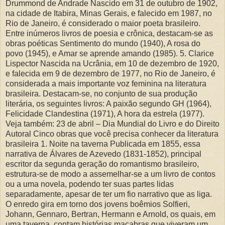
Drummond de Andrade Nascido em 31 de outubro de 1902,
na cidade de Itabira, Minas Gerais, e falecido em 1987, no
Rio de Janeiro, é considerado o maior poeta brasileiro.
Entre inúmeros livros de poesia e crônica, destacam-se as
obras poéticas Sentimento do mundo (1940), A rosa do
povo (1945), e Amar se aprende amando (1985). 5. Clarice
Lispector Nascida na Ucrânia, em 10 de dezembro de 1920,
e falecida em 9 de dezembro de 1977, no Rio de Janeiro, é
considerada a mais importante voz feminina na literatura
brasileira. Destacam-se, no conjunto de sua produção
literária, os seguintes livros: A paixão segundo GH (1964),
Felicidade Clandestina (1971), A hora da estrela (1977).
Veja também: 23 de abril – Dia Mundial do Livro e do Direito
Autoral Cinco obras que você precisa conhecer da literatura
brasileira 1. Noite na taverna Publicada em 1855, essa
narrativa de Álvares de Azevedo (1831-1852), principal
escritor da segunda geração do romantismo brasileiro,
estrutura-se de modo a assemelhar-se a um livro de contos
ou a uma novela, podendo ter suas partes lidas
separadamente, apesar de ter um fio narrativo que as liga.
O enredo gira em torno dos jovens boêmios Solfieri,
Johann, Gennaro, Bertran, Hermann e Arnold, os quais, em
uma taverna, contam histórias macabras que viveram um