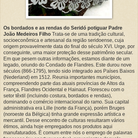
Os bordados e as rendas do Seridó potiguar
Padre
João Medeiros Filho
Trata-se de uma tradição cultural,
socioeconômica e artesanal da região seridoense, cuja
origem provavelmente data do final do século XVI. Urge, por
conseguinte, uma maior proteção desse patrimônio secular.
Em que pesem outras informações, estamos diante de um
legado, oriundo do Condado de Flandres. Este durou nove
séculos (866-1795), tendo sido integrado aos Países Baixos
(Nederland) em 1512. Reunia importantes municípios,
compreendendo parte das atuais províncias de Altos da
França, Flandres Ocidental e Hainaut. Floresceu com o
setor têxtil (incluindo costura, bordados e rendas),
dominando o comércio internacional do ramo. Sua capital
administrativa era Lille (norte da França), porém Bruges
(noroeste da Bélgica) tinha grande expressão artística e
mercantil. Desse encontro de culturas resultaram vários
étimos, ainda hoje empregados nos produtos aqui
manufaturados. É comum entre nós o emprego de palavras