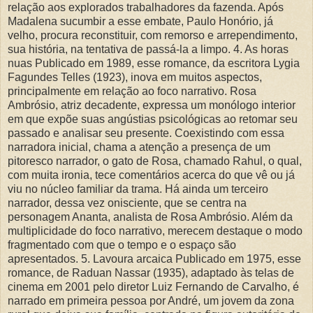
relação aos explorados trabalhadores da fazenda. Após
Madalena sucumbir a esse embate, Paulo Honório, já
velho, procura reconstituir, com remorso e arrependimento,
sua história, na tentativa de passá-la a limpo. 4. As horas
nuas Publicado em 1989, esse romance, da escritora Lygia
Fagundes Telles (1923), inova em muitos aspectos,
principalmente em relação ao foco narrativo. Rosa
Ambrósio, atriz decadente, expressa um monólogo interior
em que expõe suas angústias psicológicas ao retomar seu
passado e analisar seu presente. Coexistindo com essa
narradora inicial, chama a atenção a presença de um
pitoresco narrador, o gato de Rosa, chamado Rahul, o qual,
com muita ironia, tece comentários acerca do que vê ou já
viu no núcleo familiar da trama. Há ainda um terceiro
narrador, dessa vez onisciente, que se centra na
personagem Ananta, analista de Rosa Ambrósio. Além da
multiplicidade do foco narrativo, merecem destaque o modo
fragmentado com que o tempo e o espaço são
apresentados. 5. Lavoura arcaica Publicado em 1975, esse
romance, de Raduan Nassar (1935), adaptado às telas de
cinema em 2001 pelo diretor Luiz Fernando de Carvalho, é
narrado em primeira pessoa por André, um jovem da zona