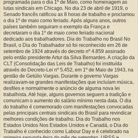
programada para o dia 1º de Maio, como homenagem as
lutas sindicais em Chicago. No dia 23 de abril de 1919, o
Senado francês ratificou as 8 horas de trabalho e proclamou
o dia 1º de maio como feriado. Após alguns anos, outros
países também seguiram o exemplo da França e
decretaram o dia 1º de maio como feriado nacional
dedicado aos trabalhadores. Dia do Trabalho no Brasil No
Brasil, o Dia do Trabalhador só foi reconhecido em 26 de
setembro de 1924 através do decreto nº 4.859 assinado
pelo então presidente Artur da Silva Bernardes. A criação da
CLT (Consolidação das Leis de Trabalho) foi instituída
através do Decreto-Lei nº 5.452, em 1º de Maio de 1943, na
gestão de Getúlio Vargas. Durante o governo Vargas
realizavam-se grandes manifestações que incluíam música,
desfiles e normalmente o anúncio de alguma nova lei
trabalhista. Até hoje, alguns governos seguem a tradição e
comunicam o aumento do salário mínimo nesta data. O dia
do trabalho é comemorado com manifestações convocadas
pelas principais centrais sindicais do Brasil para revindicar
melhores condições de trabalho. Dia do Trabalho nos
Estados Unidos Nos Estados Unidos e Canadá, o Dia do
Trabalho é conhecido como Labour Day e é celebrado na
primeira segunda-feira do mês de setembro. URSS e