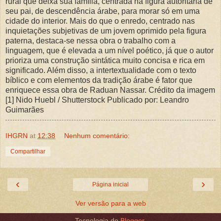
rural que deixa sua família, centrada na figura autoritária de
seu pai, de descendência árabe, para morar só em uma
cidade do interior. Mais do que o enredo, centrado nas
inquietações subjetivas de um jovem oprimido pela figura
paterna, destaca-se nessa obra o trabalho com a
linguagem, que é elevada a um nível poético, já que o autor
prioriza uma construção sintática muito concisa e rica em
significado. Além disso, a intertextualidade com o texto
bíblico e com elementos da tradição árabe é fator que
enriquece essa obra de Raduan Nassar. Crédito da imagem
[1] Nido Huebl / Shutterstock Publicado por: Leandro
Guimarães
IHGRN
at
12:38
Nenhum comentário:
Compartilhar
‹
›
Página inicial
Ver versão para a web
Tecnologia do
Blogger
.