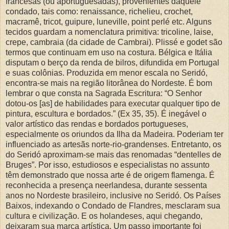
francesas (ou aportuguesadas), provenientes daquele
condado, tais como: renaissance, richelieu, crochet,
macramê, tricot, guipure, luneville, point perlé etc. Alguns
tecidos guardam a nomenclatura primitiva: tricoline, laise,
crepe, cambraia (da cidade de Cambrai). Plissé e godet são
termos que continuam em uso na costura. Bélgica e Itália
disputam o berço da renda de bilros, difundida em Portugal
e suas colônias. Produzida em menor escala no Seridó,
encontra-se mais na região litorânea do Nordeste. É bom
lembrar o que consta na Sagrada Escritura: “O Senhor
dotou-os [as] de habilidades para executar qualquer tipo de
pintura, escultura e bordados.” (Ex 35, 35). É inegável o
valor artístico das rendas e bordados portugueses,
especialmente os oriundos da Ilha da Madeira. Poderiam ter
influenciado as artesãs norte-rio-grandenses. Entretanto, os
do Seridó aproximam-se mais das renomadas “dentelles de
Bruges”. Por isso, estudiosos e especialistas no assunto
têm demonstrado que nossa arte é de origem flamenga. É
reconhecida a presença neerlandesa, durante sessenta
anos no Nordeste brasileiro, inclusive no Seridó. Os Países
Baixos, indexando o Condado de Flandres, mesclaram sua
cultura e civilização. E os holandeses, aqui chegando,
deixaram sua marca artística. Um passo importante foi