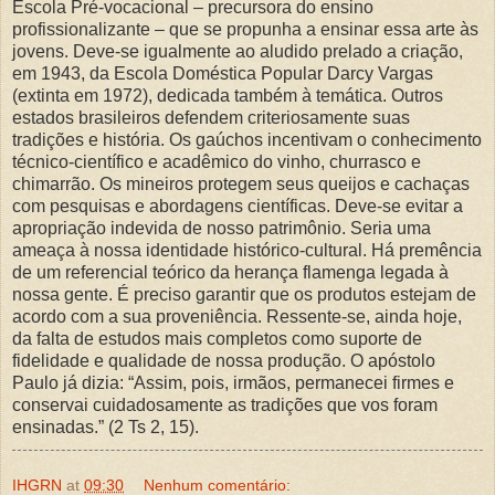
Escola Pré-vocacional – precursora do ensino
profissionalizante – que se propunha a ensinar essa arte às
jovens. Deve-se igualmente ao aludido prelado a criação,
em 1943, da Escola Doméstica Popular Darcy Vargas
(extinta em 1972), dedicada também à temática. Outros
estados brasileiros defendem criteriosamente suas
tradições e história. Os gaúchos incentivam o conhecimento
técnico-científico e acadêmico do vinho, churrasco e
chimarrão. Os mineiros protegem seus queijos e cachaças
com pesquisas e abordagens científicas. Deve-se evitar a
apropriação indevida de nosso patrimônio. Seria uma
ameaça à nossa identidade histórico-cultural. Há premência
de um referencial teórico da herança flamenga legada à
nossa gente. É preciso garantir que os produtos estejam de
acordo com a sua proveniência. Ressente-se, ainda hoje,
da falta de estudos mais completos como suporte de
fidelidade e qualidade de nossa produção. O apóstolo
Paulo já dizia: “Assim, pois, irmãos, permanecei firmes e
conservai cuidadosamente as tradições que vos foram
ensinadas.” (2 Ts 2, 15).
IHGRN
at
09:30
Nenhum comentário: