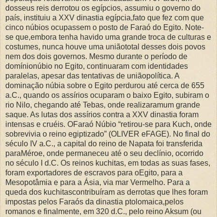
dosseus reis derrotou os egípcios, assumiu o governo do
país, instituiu a XXV dinastia egípcia,fato que fez com que
cinco núbios ocupassem o posto de Faraó do Egito. Note-
se que,embora tenha havido uma grande troca de culturas e
costumes, nunca houve uma uniãototal desses dois povos
nem dos dois governos. Mesmo durante o período de
domínionúbio no Egito, continuaram com identidades
paralelas, apesar das tentativas de uniãopolítica. A
dominação núbia sobre o Egito perdurou até cerca de 655
a.C., quando os assírios ocuparam o baixo Egito, subiram o
rio Nilo, chegando até Tebas, onde realizaramum grande
saque. As lutas dos assírios contra a XXV dinastia foram
intensas e cruéis. OFaraó Núbio “retirou-se para Kuch, onde
sobrevivia o reino egiptizado” (OLIVER eFAGE). No final do
século IV a.C., a capital do reino de Napata foi transferida
paraMéroe, onde permaneceu até o seu declínio, ocorrido
no século I d.C. Os reinos kuchitas, em todas as suas fases,
foram exportadores de escravos para oEgito, para a
Mesopotâmia e para a Ásia, via mar Vermelho. Para a
queda dos kuchitascontribuíram as derrotas que lhes foram
impostas pelos Faraós da dinastia ptolomaica,pelos
romanos e finalmente, em 320 d.C., pelo reino Aksum (ou