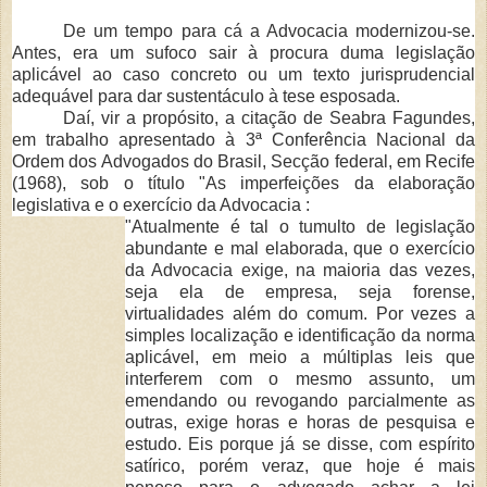
De um tempo para c
á a Advocacia modernizou-se.
Antes, era um sufoco sair à pro­cura duma legislação
aplicável ao caso concreto ou um texto jurisprudencial
adequável para dar sustentáculo à tese esposada.
Da
í, vir a propósito, a citação de Seabra Fagundes,
em trabalho apresentado à 3ª Conferência Nacional da
Ordem dos Advogados do Brasil, Secção federal, em Recife
(1968), sob o título "As imperfeições da elaboração
legislativa e o exercício da Advocacia :
"Atualmente
é tal o tumulto de legislação
abundante e mal elaborada, que o exercício
da Advocacia exige, na maioria das vezes,
seja ela de empresa, seja forense,
virtualidades além do comum. Por vezes a
simples localização e identificação da norma
aplicável, em meio a múltiplas leis que
interferem com o mesmo assunto, um
emendando ou revogando parcialmente as
outras, exige horas e horas de pesquisa e
estudo. Eis porque já se disse, com espírito
satírico, porém veraz, que hoje é mais