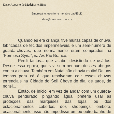
Elísio Augusto de Medeiros e Silva
Empresário, escritor e membro da AEILIJ
elisio@mercomix.com.br
Quando eu era criança, tive muitas capas de chuva,
fabricadas de tecidos impermeáveis, e um sem-número de
guarda-chuvas, que normalmente eram comprados na
“Formosa Syria”, na Av. Rio Branco.
Perdi tantos... que acabei desistindo de usá-los.
Desde essa época, que vivi sem nenhum desses abrigos
contra a chuva. Também em Natal não chovia muito! De uns
tempos para cá é que resolveram cair essas chuvas
torrenciais na Cidade do Sol! Chove de dia, de tarde, de
noite!...
Então, de início, em vez de andar com um guarda-
chuva pendurado, pingando água, preferia usar as
proteções das marquises das lojas, ou dos
estacionamentos cobertos, dos shoppings, embora,
ocasionalmente, isso não impedisse um ou outro banho de