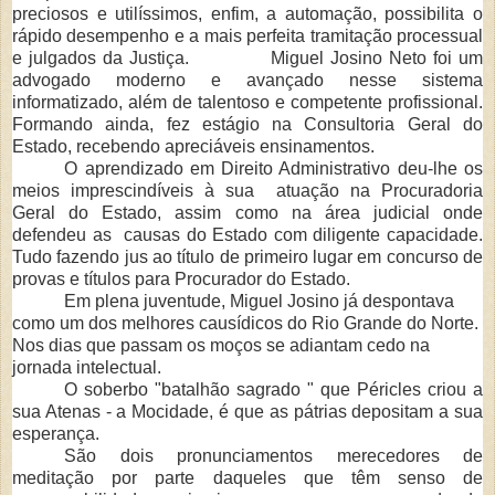
preciosos e utilíssimos, enfim, a automação, possibilita o
rápido desempenho e a mais perfeita tramitação processual
e julgados da Justiça.
Miguel Josino Neto
foi
um
advogado moderno e avançado nesse sistema
informatizado,
al
ém de talentoso e competente profissional.
Formando ainda, fez estágio na Consultoria Geral do
Estado, recebendo apreciáveis ensinamentos.
O aprendizado em Direito Administrativo deu-lhe os
meios imprescind
íveis à sua
atuação na Procuradoria
Geral do Estado, assim como na área judicial onde
defendeu as
causas do Estado com diligente capacidade.
Tudo fazendo jus ao título de primeiro lugar em concurso de
provas e títulos para Procurador do Estado.
Em plena juventude, Miguel Josino j
á despontava
como um dos melhores causídicos do Rio Grande do Norte.
Nos dias que passam os moços se adiantam cedo na
jornada intelectual.
O soberbo "batalh
ão sagrado " que Péricles criou a
sua Atenas - a Mocidade, é que as pátrias depositam a sua
esperança.
S
ão dois pronunciamentos merecedores de
meditação por parte daqueles que têm sen­
so de