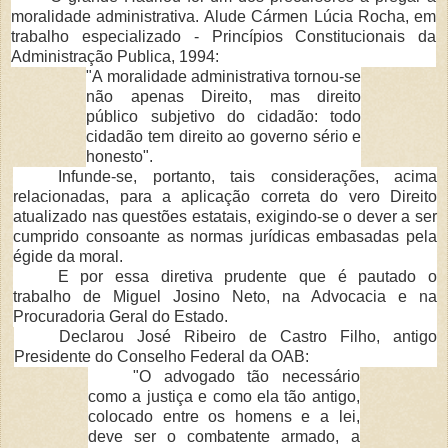
moralidade administrativa. Alu­de C
ármen Lúcia Rocha, em
trabalho especializado
-
Princípios Constitucionais da
Admi­nistração Publica, 1994:
"A moralidade administrativa tornou-se
n
ão apenas Direito, mas direito
público subjetivo do cidadão: todo
cidadão tem direito ao governo sério e
honesto".
Infunde-se, portanto, tais considera
ções, acima
relacionadas, para a aplicação cor­reta do vero Direito
atualizado nas questões estatais, exigindo-se o dever a ser
cumprido consoante as normas jurídicas embasadas pela
égide da moral.
E por essa diretiva prudente que
é pautado o
trabalho de Miguel Josino Neto, na Advocacia e na
Procuradoria Geral do Estado.
Declarou Jos
é Ribeiro de Castro Filho, antigo
Presidente do Conselho Federal da OAB:
"O advogado t
ão necessário
como a justiça e como ela tão antigo,
colocado entre os homens e a lei,
deve ser o combatente armado, a