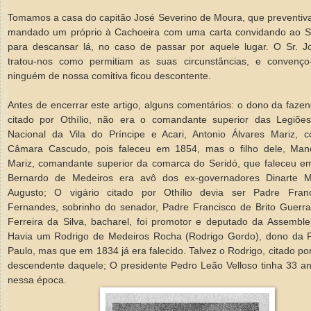
Tomamos a casa do capitão José Severino de Moura, que preventiv
mandado um próprio à Cachoeira com uma carta convidando ao Sr
para descansar lá, no caso de passar por aquele lugar. O Sr. J
tratou-nos como permitiam as suas circunstâncias, e convenç
ninguém de nossa comitiva ficou descontente.
Antes de encerrar este artigo, alguns comentários: o dono da faz
citado por Othílio, não era o comandante superior das Legiõ
Nacional da Vila do Príncipe e Acari, Antonio Álvares Mariz,
Câmara Cascudo, pois faleceu em 1854, mas o filho dele, Man
Mariz, comandante superior da comarca do Seridó, que faleceu e
Bernardo de Medeiros era avô dos ex-governadores Dinarte M
Augusto; O vigário citado por Othílio devia ser Padre Franc
Fernandes, sobrinho do senador, Padre Francisco de Brito Guerra;
Ferreira da Silva, bacharel, foi promotor e deputado da Assemblei
Havia um Rodrigo de Medeiros Rocha (Rodrigo Gordo), dono da
Paulo, mas que em 1834 já era falecido. Talvez o Rodrigo, citado por 
descendente daquele; O presidente Pedro Leão Velloso tinha 33 an
nessa época.