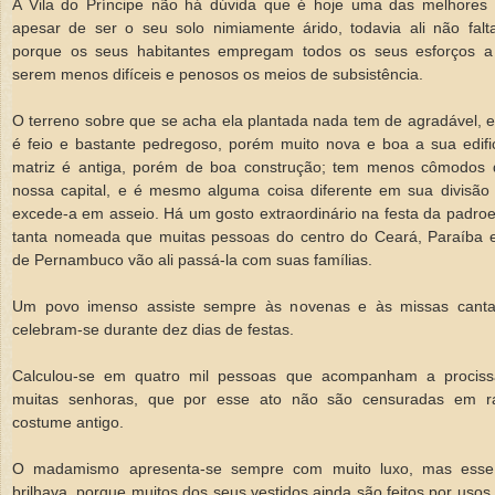
A Vila do Príncipe não há dúvida que é hoje uma das melhores 
apesar de ser o seu solo nimiamente árido, todavia ali não falt
porque os seus habitantes empregam todos os seus esforços a
serem menos difíceis e penosos os meios de subsistência.
O terreno sobre que se acha ela plantada nada tem de agradável, e
é feio e bastante pedregoso, porém muito nova e boa a sua edifi
matriz é antiga, porém de boa construção; tem menos cômodos
nossa capital, e é mesmo alguma coisa diferente em sua divisão i
excede-a em asseio. Há um gosto extraordinário na festa da padroe
tanta nomeada que muitas pessoas do centro do Ceará, Paraíba
de Pernambuco vão ali passá-la com suas famílias.
Um povo imenso assiste sempre às novenas e às missas cantad
celebram-se durante dez dias de festas.
Calculou-se em quatro mil pessoas que acompanham a procissã
muitas senhoras, que por esse ato não são censuradas em r
costume antigo.
O madamismo apresenta-se sempre com muito luxo, mas esse
brilhava, porque muitos dos seus vestidos ainda são feitos por usos