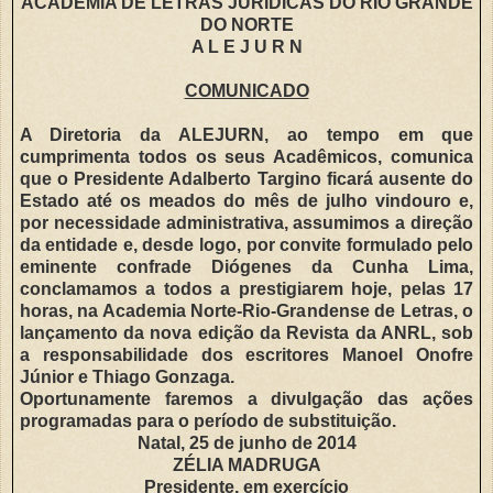
ACADEMIA DE LETRAS JURÍDICAS DO RIO GRANDE
DO NORTE
A L E J U R N
COMUNICADO
A Diretoria da ALEJURN, ao tempo em que
cumprimenta todos os seus Acadêmicos, comunica
que o Presidente Adalberto Targino ficará ausente do
Estado até os meados do mês de julho vindouro e,
por necessidade administrativa, assumimos a direção
da entidade e, desde logo, por convite formulado pelo
eminente confrade Diógenes da Cunha Lima,
conclamamos a todos a prestigiarem hoje, pelas 17
horas, na Academia Norte-Rio-Grandense de Letras, o
lançamento da nova edição da Revista da ANRL, sob
a responsabilidade dos escritores Manoel Onofre
Júnior e Thiago Gonzaga.
Oportunamente faremos a divulgação das ações
programadas para o período de substituição.
Natal, 25 de junho de 2014
ZÉLIA MADRUGA
Presidente, em exercício