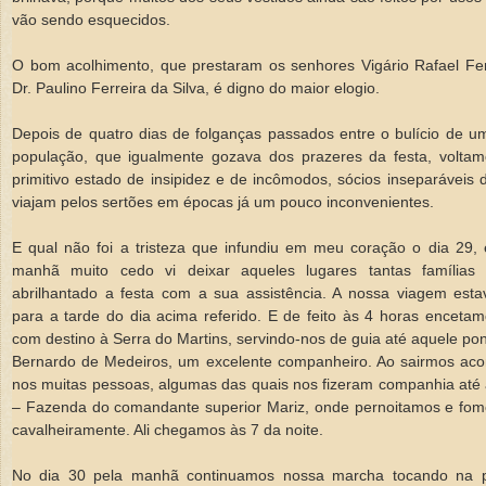
vão sendo esquecidos.
O bom acolhimento, que prestaram os senhores Vigário Rafael Fe
Dr. Paulino Ferreira da Silva, é digno do maior elogio.
Depois de quatro dias de folganças passados entre o bulício de 
população, que igualmente gozava dos prazeres da festa, volta
primitivo estado de insipidez e de incômodos, sócios inseparáveis
viajam pelos sertões em épocas já um pouco inconvenientes.
E qual não foi a tristeza que infundiu em meu coração o dia 29,
manhã muito cedo vi deixar aqueles lugares tantas famílias
abrilhantado a festa com a sua assistência. A nossa viagem esta
para a tarde do dia acima referido. E de feito às 4 horas enceta
com destino à Serra do Martins, servindo-nos de guia até aquele pon
Bernardo de Medeiros, um excelente companheiro. Ao sairmos a
nos muitas pessoas, algumas das quais nos fizeram companhia até
– Fazenda do comandante superior Mariz, onde pernoitamos e fom
cavalheiramente. Ali chegamos às 7 da noite.
No dia 30 pela manhã continuamos nossa marcha tocando na 