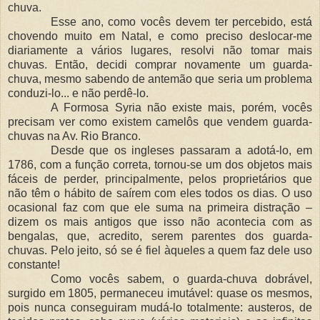
chuva.
Esse ano, como vocês devem ter percebido, está
chovendo muito em Natal, e como preciso deslocar-me
diariamente a vários lugares, resolvi não tomar mais
chuvas. Então, decidi comprar novamente um guarda-
chuva, mesmo sabendo de antemão que seria um problema
conduzi-lo... e não perdê-lo.
A Formosa Syria não existe mais, porém, vocês
precisam ver como existem camelôs que vendem guarda-
chuvas na Av. Rio Branco.
Desde que os ingleses passaram a adotá-lo, em
1786, com a função correta, tornou-se um dos objetos mais
fáceis de perder, principalmente, pelos proprietários que
não têm o hábito de saírem com eles todos os dias. O uso
ocasional faz com que ele suma na primeira distração –
dizem os mais antigos que isso não acontecia com as
bengalas, que, acredito, serem parentes dos guarda-
chuvas. Pelo jeito, só se é fiel àqueles a quem faz dele uso
constante!
Como vocês sabem, o guarda-chuva dobrável,
surgido em 1805, permaneceu imutável: quase os mesmos,
pois nunca conseguiram mudá-lo totalmente: austeros, de