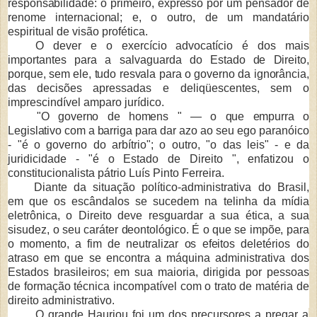
responsabilidade: o primeiro, expresso por um pensador de
renome internacional; e, o
outro, de um mandatário
espiritual de visão profética.
O dever e o exerc
ício advocatício é dos mais
importantes para a salvaguarda do
Estado de Direito,
porque, sem ele, tudo resvala para o governo da ignorância,
das decisões
apressadas e deliqüescentes, sem o
imprescindível amparo jurídico.
"O governo de homens "
— o que empurra o
Legislativo com a barriga para dar azo ao
seu ego paranóico
-
"é o governo do arbítrio"; o outro, "o das leis" - e da
juridicidade - "é o Estado de Direito ", enfatizou o
constitucionalista pátrio Luís Pinto Ferreira.
Diante da situa
ção político-administrativa do Brasil,
em que os escândalos se suce­dem na telinha da mídia
eletrônica, o Direito deve resguardar a sua ética, a sua
sisudez, o
seu caráter deontológico. É o que se impõe, para
o momento, a fim de neutralizar os efeitos
deletérios do
atraso em que se encontra a máquina administrativa dos
Estados brasileiros; em sua maioria, dirigida por pessoas
de formação técnica incompatível com o trato de maté­ria de
direito administrativo.
O grande Hauriou foi um dos precursores a pregar a