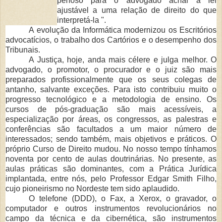
penoso para o advogado achar a lei
ajustável a uma relação de direito do que
interpretá-la ".
A evolu
ção da Informática modernizou os Escritórios
advocatícios, o trabalho dos Cartórios e o desempenho dos
Tribunais.
A Justi
ça, hoje, anda mais célere e julga melhor. O
advogado, o promotor, o procu­rador e o juiz são mais
preparados profissionalmente que os seus colegas de
antanho, salvante exceções. Para isto contribuiu muito o
progresso tecnológico e a metodologia de ensino. Os
cursos de pós-graduação são mais acessíveis, a
especialização por áreas, os congressos, as palestras e
conferências são facultados a um maior número de
interessa­dos; sendo também, mais objetivos e práticos. O
próprio Curso de Direito mudou. No nosso tempo tínhamos
noventa por cento de aulas doutrinárias. No presente, as
aulas práticas são dominantes, com a Prática Jurídica
implantada, entre nós, pelo Professor Edgar Smith Filho,
cujo pioneirismo no Nordeste tem sido aplaudido.
O telefone (DDD), o Fax, a Xerox, o gravador, o
computador e outros instrumentos revolucion
ários no
campo da técnica e da cibernética, são instrumentos