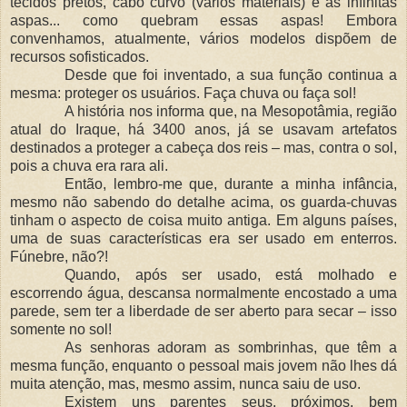
tecidos pretos, cabo curvo (vários materiais) e as infinitas
aspas... como quebram essas aspas! Embora
convenhamos, atualmente, vários modelos dispõem de
recursos sofisticados.
Desde que foi inventado, a sua função continua a
mesma: proteger os usuários. Faça chuva ou faça sol!
A história nos informa que, na Mesopotâmia, região
atual do Iraque, há 3400 anos, já se usavam artefatos
destinados a proteger a cabeça dos reis – mas, contra o sol,
pois a chuva era rara ali.
Então, lembro-me que, durante a minha infância,
mesmo não sabendo do detalhe acima, os guarda-chuvas
tinham o aspecto de coisa muito antiga. Em alguns países,
uma de suas características era ser usado em enterros.
Fúnebre, não?!
Quando, após ser usado, está molhado e
escorrendo água, descansa normalmente encostado a uma
parede, sem ter a liberdade de ser aberto para secar – isso
somente no sol!
As senhoras adoram as sombrinhas, que têm a
mesma função, enquanto o pessoal mais jovem não lhes dá
muita atenção, mas, mesmo assim, nunca saiu de uso.
Existem uns parentes seus, próximos, bem