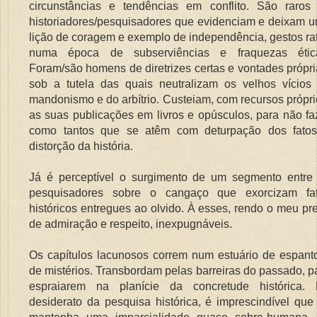
circunstâncias e tendências em conflito. São raros
historiadores/pesquisadores que evidenciam e deixam 
lição de coragem e exemplo de independência, gestos ra
numa época de subserviências e fraquezas étic
Foram/são homens de diretrizes certas e vontades própri
sob a tutela das quais neutralizam os velhos vícios
mandonismo e do arbítrio. Custeiam, com recursos própri
as suas publicações em livros e opúsculos, para não fa
como tantos que se atêm com deturpação dos fato
distorção da história.
Já é perceptível o surgimento de um segmento entre
pesquisadores sobre o cangaço que exorcizam fa
históricos entregues ao olvido. À esses, rendo o meu pre
de admiração e respeito, inexpugnáveis.
Os capítulos lacunosos correm num estuário de espant
de mistérios. Transbordam pelas barreiras do passado, p
espraiarem na planície da concretude histórica.
desiderato da pesquisa histórica, é imprescindível que