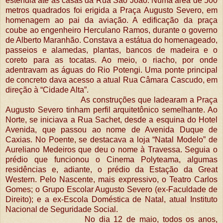
estendia até as casas da Rua São João. Numa área de 500
metros quadrados foi erigida a Praça Augusto Severo, em
homenagem ao pai da aviação. A edificação da praça
coube ao engenheiro Herculano Ramos, durante o governo
de Alberto Maranhão. Constava a estátua do homenageado,
passeios e alamedas, plantas, bancos de madeira e o
coreto para as tocatas. Ao meio, o riacho, por onde
adentravam as águas do Rio Potengi. Uma ponte principal
de concreto dava acesso a atual Rua Câmara Cascudo, em
direção à “Cidade Alta”.
As construções que ladearam a Praça
Augusto Severo tinham perfil arquitetônico semelhante. Ao
Norte, se iniciava a Rua Sachet, desde a esquina do Hotel
Avenida, que passou ao nome de Avenida Duque de
Caxias. No Poente, se destacava a loja “Natal Modelo” de
Aureliano Medeiros que deu o nome à Travessa. Seguia o
prédio que funcionou o Cinema Polyteama, algumas
residências e, adiante, o prédio da Estação da Great
Western. Pelo Nascente, mais expressivo, o Teatro Carlos
Gomes; o Grupo Escolar Augusto Severo (ex-Faculdade de
Direito); e a ex-Escola Doméstica de Natal, atual Instituto
Nacional de Seguridade Social.
No dia 12 de maio, todos os anos,