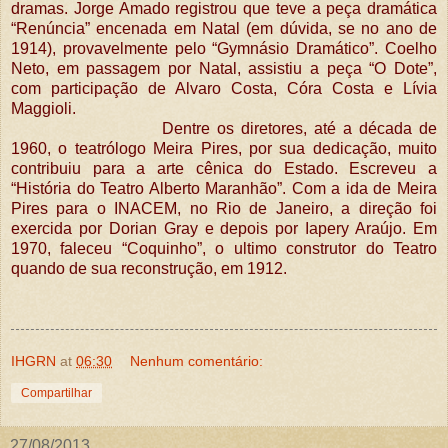
dramas. Jorge Amado registrou que teve a peça dramática
“Renúncia” encenada em Natal (em dúvida, se no ano de
1914), provavelmente pelo “Gymnásio Dramático”. Coelho
Neto, em passagem por Natal, assistiu a peça “O Dote”,
com participação de Alvaro Costa, Córa Costa e Lívia
Maggioli.
Dentre os diretores, até a década de
1960, o teatrólogo Meira Pires, por sua dedicação, muito
contribuiu para a arte cênica do Estado. Escreveu a
“História do Teatro Alberto Maranhão”. Com a ida de Meira
Pires para o INACEM, no Rio de Janeiro, a direção foi
exercida por Dorian Gray e depois por Iapery Araújo. Em
1970, faleceu “Coquinho”, o ultimo construtor do Teatro
quando de sua reconstrução, em 1912.
IHGRN
at
06:30
Nenhum comentário:
Compartilhar
27/08/2013