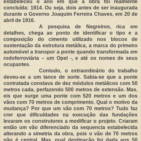
estabeleceu o ano em que a obra foi realmente
concluída: 1914. Ou seja, dois antes de ser inaugurada
durante o Governo Joaquim Ferreira Chaves, em 20 de
abril de 1916.
A pesquisa de Negreiros, rica em
detalhes, chega ao ponto de identificar o tipo e a
composição do cimento utilizado nos blocos de
sustentação da estrutura metálica, a marca do primeiro
automóvel a transpor a ponte quando transformada em
rodoferroviária – um Opel -, e até os nomes de seus
ocupantes.
Contudo, o extraordinário do trabalho
deveu-se a um lance de sorte. Sabia-se que a ponte
contratada constava de dez módulos metálicos com 50
metros cada, perfazendo 500 metros de extensão. Mas,
eis que surge uma ponte com 520 metros e um dos
vãos com 70 metros de comprimento. Qual o motivo da
mudança? Por que um vão com 70 metros? Tudo faz
crer que dificuldades na execução das fundações
levaram os construtores a modificar o projeto. Criaram
então um vão diferenciado da sequencia estabelecida
alterando a simetria da obra, pois o vão de 70 metros
não é central. Mas, qual destinação foi dada aos 50