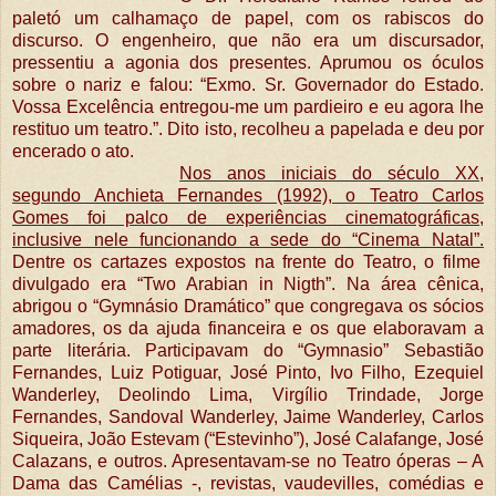
paletó um calhamaço de papel, com os rabiscos do
discurso. O engenheiro, que não era um discursador,
pressentiu a agonia dos presentes. Aprumou os óculos
sobre o nariz e falou: “Exmo. Sr. Governador do Estado.
Vossa Excelência entregou-me um pardieiro e eu agora lhe
restituo um teatro.”. Dito isto, recolheu a papelada e deu por
encerado o ato.
Nos anos iniciais do século XX,
segundo Anchieta Fernandes (1992), o Teatro Carlos
Gomes foi palco de experiências cinematográficas,
inclusive nele funcionando a sede do “Cinema Natal”.
Dentre os cartazes expostos na frente do Teatro, o filme
divulgado era “Two Arabian in Nigth”. Na área cênica,
abrigou o “Gymnásio Dramático” que congregava os sócios
amadores, os da ajuda financeira e os que elaboravam a
parte literária. Participavam do “Gymnasio” Sebastião
Fernandes, Luiz Potiguar, José Pinto, Ivo Filho, Ezequiel
Wanderley, Deolindo Lima, Virgílio Trindade, Jorge
Fernandes, Sandoval Wanderley, Jaime Wanderley, Carlos
Siqueira, João Estevam (“Estevinho”), José Calafange, José
Calazans, e outros. Apresentavam-se no Teatro óperas – A
Dama das Camélias -, revistas, vaudevilles, comédias e