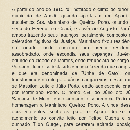
A partir do ano de 1915 foi instalado o clima de terror
município de Apodi, quando aportaram em Apodi
truculentos Srs. Martiniano de Queiroz Porto, oriundo
serra do Pereiro, no Ceará, e Juvêncio Augusto Barrê
ambos trazendo seus jagunços, geralmente composto 
celerados fugitivos da Justiça. Martiniano fixou residên
na cidade, onde comprou um prédio residenc
assobradado, onde escondia seus capangas. Juvên
oriundo da cidade de Martins, onde renunciara ao cargo
Vereador, tendo se instalado em uma fazenda que compr
e que era denominada de "Unha de Gato", on
transformou em coito para vários cangaceiros, destacan
se Massilon Leite e Júlio Porto, então adolescente cri
por Martiniano Porto. O nome civil de Júlio era Jú
Santana de Melo, tendo adotado o sobrenome Porto
homenagem à Martiniano Queiroz Porto. A vinda des
dois virulentos senhores para o Apodi deu-se
atendimento ao convite feito por Felipe Guerra e 
cunhado Tilon Gurgel, para cerrarem acirrada oposi