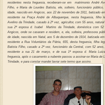
residentes nesta freguesia, receberam-se em matrimonio André Ave
Filho, e Maria de Lourdes Batista, ele, solteiro, funcionário públic
idade, nascido em Angicos, aos 22 de novembro de 1911, batizado em 
residente na Praça André de Albuquerque, nesta freguesia, filho l
Avelino da Trindade, casado à 2ª vez, agricultor, com 55 anos, natura
sua 2ª esposa d. Isabel Martins da Trindade, doméstica com 52 
Angicos, onde se casaram e residem, e, ela, solteira, professora púb
de idade, nascida em Natal, aos 5 de dezembro de 1914, batizada em
residente a Rua Voluntários da Pátria, 655, desta freguesia, filha le
Batista Filho, casado a 2ª vez, funcionário da Central, com 52 anos, 
residente a rua 21 de março, e de sua 1ª esposa d. Maria Luiza,
freguesia, após o casamento a nubente passou a assinar-se Maria de L
Trindade, e para constar mandei lavrar sete termo que assino.