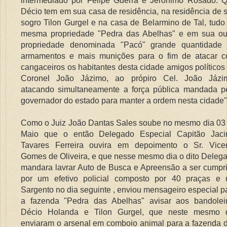
intermediado por Felipe Guerra e Jerônimo Rosado. 
Décio tem em sua casa de residência, na residência de 
sogro Tilon Gurgel e na casa de Belarmino de Tal, tudo
mesma propriedade "Pedra das Abelhas" e em sua ou
propriedade denominada "Pacó" grande quantidade
armamentos e mais munições para o fim de atacar 
cangaceiros os habitantes desta cidade amigos políticos
Coronel João Jázimo, ao própiro Cel. João Jázi
atacando simultaneamente a força pública mandada p
governador do estado para manter a ordem nesta cidade
Como o Juiz João Dantas Sales soube no mesmo dia 03
Maio que o então Delegado Especial Capitão Jaci
Tavares Ferreira ouvira em depoimento o Sr. Vice
Gomes de Oliveira, e que nesse mesmo dia o dito Deleg
mandara lavrar Auto de Busca e Apreensão a ser cumpr
por um efetivo policial composto por 40 praças e
Sargento no dia seguinte , enviou mensageiro especial p
a fazenda "Pedra das Abelhas" avisar aos bandolei
Décio Holanda e Tilon Gurgel, que neste mesmo 
enviaram o arsenal em comboio animal para a fazenda 