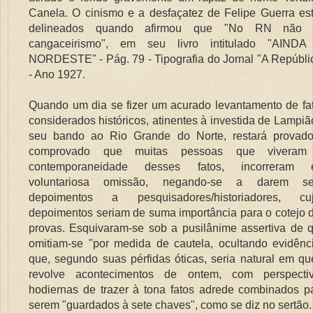
Canela. O cinismo e a desfaçatez de Felipe Guerra es
delineados quando afirmou que "No RN não 
cangaceirismo", em seu livro intitulado "AIND
NORDESTE" - Pág. 79 - Tipografia do Jornal "A Repúbli
- Ano 1927.
Quando um dia se fizer um acurado levantamento de fa
considerados históricos, atinentes à investida de Lampiã
seu bando ao Rio Grande do Norte, restará provad
comprovado que muitas pessoas que viveram
contemporaneidade desses fatos, incorreram
voluntariosa omissão, negando-se a darem s
depoimentos a pesquisadores/historiadores, cu
depoimentos seriam de suma importância para o cotejo 
provas. Esquivaram-se sob a pusilânime assertiva de 
omitiam-se "por medida de cautela, ocultando evidênc
que, segundo suas pérfidas óticas, seria natural em q
revolve acontecimentos de ontem, com perspecti
hodiernas de trazer à tona fatos adrede combinados p
serem "guardados à sete chaves", como se diz no sertão.