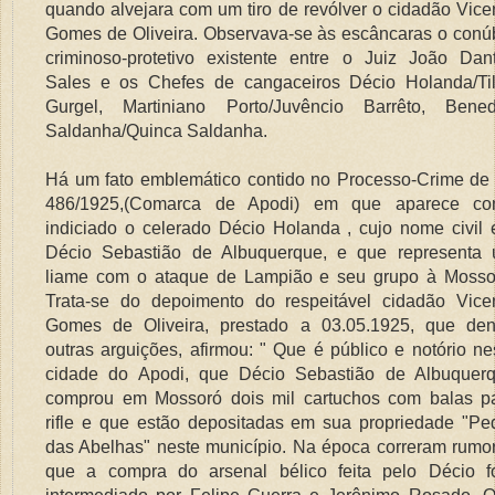
quando alvejara com um tiro de revólver o cidadão Vice
Gomes de Oliveira. Observava-se às escâncaras o conú
criminoso-protetivo existente entre o Juiz João Dan
Sales e os Chefes de cangaceiros Décio Holanda/Ti
Gurgel, Martiniano Porto/Juvêncio Barrêto, Bened
Saldanha/Quinca Saldanha.
Há um fato emblemático contido no Processo-Crime de
486/1925,(Comarca de Apodi) em que aparece c
indiciado o celerado Décio Holanda , cujo nome civil 
Décio Sebastião de Albuquerque, e que representa
liame com o ataque de Lampião e seu grupo à Mosso
Trata-se do depoimento do respeitável cidadão Vice
Gomes de Oliveira, prestado a 03.05.1925, que den
outras arguições, afirmou: " Que é público e notório ne
cidade do Apodi, que Décio Sebastião de Albuquer
comprou em Mossoró dois mil cartuchos com balas p
rifle e que estão depositadas em sua propriedade "Pe
das Abelhas" neste município. Na época correram rumo
que a compra do arsenal bélico feita pelo Décio f