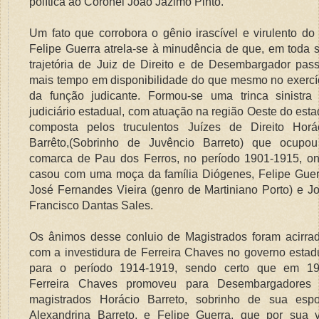
política ao Coronel João Jázimo Pinto.
Um fato que corrobora o gênio irascível e virulento do 
Felipe Guerra atrela-se à minudência de que, em toda 
trajetória de Juiz de Direito e de Desembargador pas
mais tempo em disponibilidade do que mesmo no exercí
da função judicante. Formou-se uma trinca sinistra
judiciário estadual, com atuação na região Oeste do esta
composta pelos truculentos Juízes de Direito Horá
Barrêto,(Sobrinho de Juvêncio Barreto) que ocupo
comarca de Pau dos Ferros, no período 1901-1915, o
casou com uma moça da família Diógenes, Felipe Guer
José Fernandes Vieira (genro de Martiniano Porto) e J
Francisco Dantas Sales.
Os ânimos desse conluio de Magistrados foram acirra
com a investidura de Ferreira Chaves no governo estad
para o período 1914-1919, sendo certo que em 1
Ferreira Chaves promoveu para Desembargadores
magistrados Horácio Barreto, sobrinho de sua esp
Alexandrina Barreto, e Felipe Guerra, que por sua 