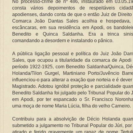
No processo-crime de nº 486, instaurado em 03.05.1
consta vários depoimentos de respeitáveis cidad
apodienses, dando conta de que o então Juiz de Direito
Comarca João Dantas Sales acolhia e hospedava,
escâncaras, em sua residência em Apodi, os bandolei
Benedito e Quinca Saldanha. Era a trinca sinis
comandando a desordem e instalando o pânico.
A pública ligação pessoal e política do Juiz João Dan
Sales, que ocupou a titularidade da comarca de Apodi
período 1922-1925, com Benedito Saldanha/Quinca, Dé
Holanda/Tilon Gurgel, Martiniano Porto/Juvêncio Barre
influenciou-o para alterar a exação que norteia e é dever
Magistrado. Adotou ignóbil proteção e parcialidade qua
Benedito Saldanha foi julgado pelo Tribunal Popular do J
em Apodi, por ter espancado o Sr. Francisco Noronh
uma moça de nome Maria Lúcia, filha do velho Carneiro.
Contribuiu para a absolvição de Décio Holanda qua
submetido a julgamento no Tribunal Popular do Júri, por 
atirado e ferido gravemente um rapaz de nome Tertul