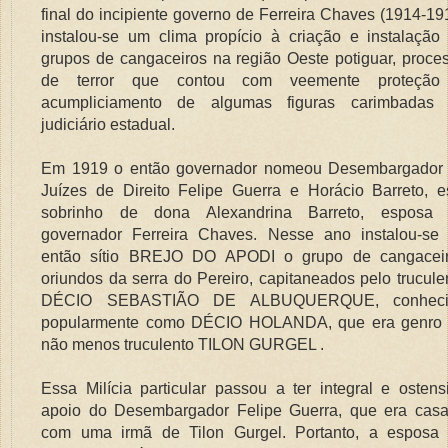
final do incipiente governo de Ferreira Chaves (1914-19
instalou-se um clima propício à criação e instalação
grupos de cangaceiros na região Oeste potiguar, proce
de terror que contou com veemente proteção
acumpliciamento de algumas figuras carimbadas
judiciário estadual.
Em 1919 o então governador nomeou Desembargador
Juízes de Direito Felipe Guerra e Horácio Barreto, e
sobrinho de dona Alexandrina Barreto, esposa
governador Ferreira Chaves. Nesse ano instalou-se
então sítio BREJO DO APODI o grupo de cangacei
oriundos da serra do Pereiro, capitaneados pelo trucule
DÉCIO SEBASTIÃO DE ALBUQUERQUE, conheci
popularmente como DÉCIO HOLANDA, que era genro
não menos truculento TILON GURGEL .
Essa Milícia particular passou a ter integral e ostens
apoio do Desembargador Felipe Guerra, que era cas
com uma irmã de Tilon Gurgel. Portanto, a esposa