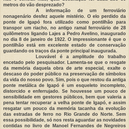
metros do vão desprezado?
A informação de um ferroviário
nonagenário desfez aquele mistério. O elo perdido da
ponte de Igapó fora utilizado como pontilhão para
transpor um riacho, no antigo ramal ferroviário de 28
quilômetros ligando Lajes a Pedro Avelino, inaugurado
no dia 8 de janeiro de 1922. O impressionante é que o
pontilhão está em excelente estado de conservação
guardando os traços da ponte principal inaugurada.
Louvável é a amplitude do trabalho
encetado pelo pesquisador. Lamenta-se que o resgate
da memória daquela obra de arte especial, exalte o
descaso do poder público na preservação de símbolos
da vida do nosso povo. Sim, pois o que restou da antiga
ponte metálica de Igapó é um esqueleto incompleto,
distorcido e enferrujado. Se houvesse um pouco de
sensibilidade em gestores públicos, bem que valeria a
pena tentar recuperar a velha ponte de Igapó, e assim
resgatar um pouco da memória tacanha da evolução
das estradas de ferro no Rio Grande do Norte. Sem
essa possibilidade, só nos resta aguardar as novidades
contidas no livro de Manoel Fernandes de Negreiros