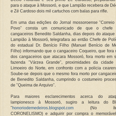
para o ataque à Mossoró, e que Lampião recebera de Dé
e Zé Cardoso dois mil cartuchos com balas para rifle.
Em uma das edições do Jornal mossoroense "Correio
Povo" consta um comunicado de que o chefe 
cangaceiros Benedito Saldanha, dias depois do ataque
Lampião à Mossoró, telegrafara ao então Chefe de Polí
do estadual Dr. Benício Filho (Manuel Benício de M
Filho) informando que o cangaceiro Coqueiro, que fora
dos cangaceiros que atacara Mossoró, fora morto em 
fazenda "Várzea Grande", proximidades da cidade
Limoeiro do Norte, em confronto com a policia cearen
Soube-se depois que o mesmo fora morto por cangacei
de Benedito Saldanha, cumprindo o costumeiro proce
de "Queima de Arquivo".
Para maiores esclarecimentos acerca do ata
lampionesco à Mossoró, sugiro a leitura do B
"
honoriodemedeiros.blogspot.com
(No íte
CORONELISMO) e adquirir por compra o memoráve