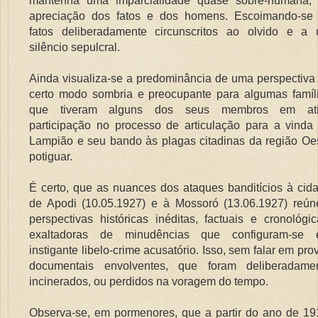
mantenha uma imparcialidade quase sobre-humana,
apreciação dos fatos e dos homens. Escoimando-se
fatos deliberadamente circunscritos ao olvido e a
silêncio sepulcral.
Ainda visualiza-se a predominância de uma perspectiva
certo modo sombria e preocupante para algumas famíl
que tiveram alguns dos seus membros em ati
participação no processo de articulação para a vinda
Lampião e seu bando às plagas citadinas da região Oe
potiguar.
É certo, que as nuances dos ataques banditícios à cid
de Apodi (10.05.1927) e à Mossoró (13.06.1927) reú
perspectivas históricas inéditas, factuais e cronológic
exaltadoras de minudências que configuram-se
instigante libelo-crime acusatório. Isso, sem falar em pro
documentais envolventes, que foram deliberadame
incinerados, ou perdidos na voragem do tempo.
Observa-se, em pormenores, que a partir do ano de 19