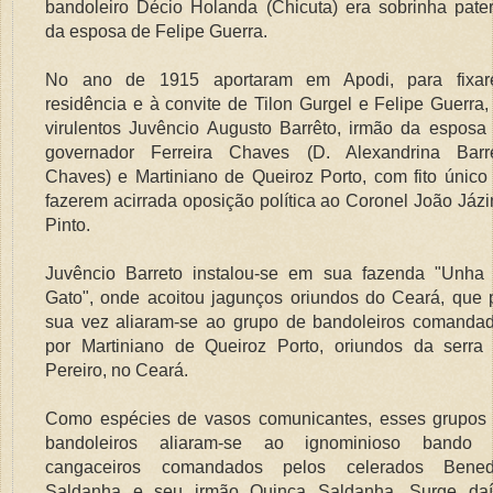
bandoleiro Décio Holanda (Chicuta) era sobrinha pate
da esposa de Felipe Guerra.
No ano de 1915 aportaram em Apodi, para fixa
residência e à convite de Tilon Gurgel e Felipe Guerra,
virulentos Juvêncio Augusto Barrêto, irmão da esposa
governador Ferreira Chaves (D. Alexandrina Barr
Chaves) e Martiniano de Queiroz Porto, com fito único
fazerem acirrada oposição política ao Coronel João Jáz
Pinto.
Juvêncio Barreto instalou-se em sua fazenda "Unha
Gato", onde acoitou jagunços oriundos do Ceará, que 
sua vez aliaram-se ao grupo de bandoleiros comanda
por Martiniano de Queiroz Porto, oriundos da serra
Pereiro, no Ceará.
Como espécies de vasos comunicantes, esses grupos
bandoleiros aliaram-se ao ignominioso bando
cangaceiros comandados pelos celerados Bened
Saldanha e seu irmão Quinca Saldanha. Surge da