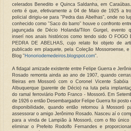
celerados Benedito e Quinca Saldanha, em Caraúbas
certo é que, efetivamente a 04 de Maio de 1925 a tr
policial dirigiu-se para "Pedra das Abelhas", onde no lu
conhecido como "Saco do barro" houve o confronto entr
jagunçada de Décio Holanda/Tilon Gurgel, evento 
inserí nos anais históricos como tendo sido O FOGO
PEDRA DE ABELHAS, cujo relato foi objeto de art
publicado em plaquete, pela Coleção Mossoroense, e
Blog "
Honoriodemedeiros.blogspot.com
".
A fidagal amizade existente entre Felipe Guerra e Jerôn
Rosado remonta ainda ao ano de 1907, quando cerra
fileiras em Mossoró com o Coronel Vicente Sabóia
Albuquerque (parente de Décio) na luta pela implanta
do ramal ferroviário Porto Franco - Mossoró. Em Setem
de 1926 o então Desembargador Felipe Guerra foi posto
disponibilidade, quando então retornou à Mossoró p
assessorar o amigo Jerônimo Rosado. Nasceu aí o com
para a vinda de Lampião à Mossoró, com o fito único
eliminar o Prefeito Rodolfo Fernandes e proporciona