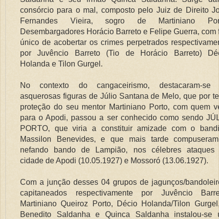
consórcio para o mal, composto pelo Juiz de Direito J
Fernandes Vieira, sogro de Martiniano Port
Desembargadores Horácio Barreto e Felipe Guerra, com f
único de acobertar os crimes perpetrados respectivame
por Juvêncio Barreto (Tio de Horácio Barreto) Dé
Holanda e Tilon Gurgel.
No contexto do cangaceirismo, destacaram-se
asquerosas figuras de Júlio Santana de Melo, que por te
proteção do seu mentor Martiniano Porto, com quem v
para o Apodi, passou a ser conhecido como sendo JÚ
PORTO, que viria a constituir amizade com o band
Massilon Benevides, e que mais tarde compusera
nefando bando de Lampião, nos célebres ataques
cidade de Apodi (10.05.1927) e Mossoró (13.06.1927).
Com a junção desses 04 grupos de jagunços/bandoleir
capitaneados respectivamente por Juvêncio Barre
Martiniano Queiroz Porto, Décio Holanda/Tilon Gurgel
Benedito Saldanha e Quinca Saldanha instalou-se