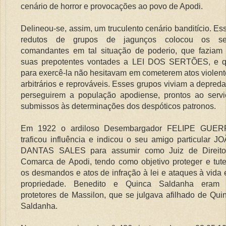
cenário de horror e provocações ao povo de Apodi.
Delineou-se, assim, um truculento cenário banditício. Es
redutos de grupos de jagunços colocou os s
comandantes em tal situação de poderio, que faziam
suas prepotentes vontades a LEI DOS SERTÕES, e 
para exercê-la não hesitavam em cometerem atos violent
arbitrários e reprováveis. Esses grupos viviam a depreda
perseguirem a população apodiense, prontos ao servi
submissos às determinações dos despóticos patronos.
Em 1922 o ardiloso Desembargador FELIPE GUE
traficou influência e indicou o seu amigo particular J
DANTAS SALES para assumir como Juiz de Direit
Comarca de Apodi, tendo como objetivo proteger e tute
os desmandos e atos de infração à lei e ataques à vida 
propriedade. Benedito e Quinca Saldanha eram
protetores de Massilon, que se julgava afilhado de Qui
Saldanha.