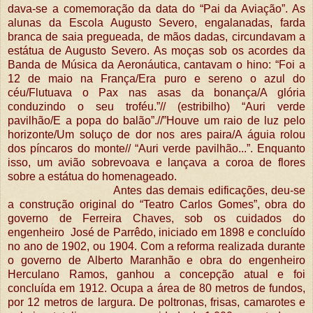
dava-se a comemoração da data do “Pai da Aviação”. As
alunas da Escola Augusto Severo, engalanadas, farda
branca de saia pregueada, de mãos dadas, circundavam a
estátua de Augusto Severo. As moças sob os acordes da
Banda de Música da Aeronáutica, cantavam o hino: “Foi a
12 de maio na França/Era puro e sereno o azul do
céu/Flutuava o Pax nas asas da bonança/A glória
conduzindo o seu troféu.”// (estribilho) “Auri verde
pavilhão/E a popa do balão”.//”Houve um raio de luz pelo
horizonte/Um soluço de dor nos ares paira/A águia rolou
dos píncaros do monte// “Auri verde pavilhão...”. Enquanto
isso, um avião sobrevoava e lançava a coroa de flores
sobre a estátua do homenageado.
Antes das demais edificações, deu-se
a construção original do “Teatro Carlos Gomes”, obra do
governo de Ferreira Chaves, sob os cuidados do
engenheiro José de Parrêdo, iniciado em 1898 e concluído
no ano de 1902, ou 1904. Com a reforma realizada durante
o governo de Alberto Maranhão e obra do engenheiro
Herculano Ramos, ganhou a concepção atual e foi
concluída em 1912. Ocupa a área de 80 metros de fundos,
por 12 metros de largura. De poltronas, frisas, camarotes e