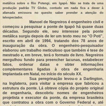
metálica sobre o Rio Potengi, em Igapó. Não se trata de uma
produção padrão TV Globo, contudo em nada fica a dever à
afamada emissora no quesito saber prender a atenção do
telespectador.
Manoel de Negreiros é engenheiro civil e
começou a pesquisar a ponte de Igapó há quase duas
décadas. Segundo ele, seu interesse pela ponte
metálica surgiu depois de ler um texto meu no “O Poti”,
escrito em abril de 1994, tratando dos 78 anos de
inauguração da obra. O engenheiro-pesquisador
elaborou um trabalho meticuloso que também é tese de
mestrado e, em breve, terá o formato de livro. Negreiros
mergulhou fundo para preencher lacunas, estabelecer
fatos, ordenar datas e obter informações
complementares ligadas à obra de engenharia
implantada em Natal, no início do século XX.
Sua peregrinação levou-o a Darlington,
na Inglaterra, para visitar a empresa que fabricou a
estrutura da ponte. Lá obteve cópia do projeto original
de engenharia, descobriu nomes de engenheiros
projetista e executor da ponte, da empresa brasileira
que contratou a obra com o Governo Federal e, até