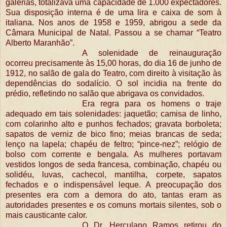
galerias, totalizava uma capacidade de 1.000 expectadores.
Sua disposição interna é de uma lira e caixa de som à
italiana. Nos anos de 1958 e 1959, abrigou a sede da
Câmara Municipal de Natal. Passou a se chamar “Teatro
Alberto Maranhão”.
A solenidade de reinauguração
ocorreu precisamente às 15,00 horas, do dia 16 de junho de
1912, no salão de gala do Teatro, com direito à visitação às
dependências do sodalício. O sol incidia na frente do
prédio, refletindo no salão que abrigava os convidados.
Era regra para os homens o traje
adequado em tais solenidades: jaquetão; camisa de linho,
com colarinho alto e punhos fechados; gravata borboleta;
sapatos de verniz de bico fino; meias brancas de seda;
lenço na lapela; chapéu de feltro; “pince-nez”; relógio de
bolso com corrente e bengala. As mulheres portavam
vestidos longos de seda francesa, combinação, chapéu ou
solidéu, luvas, cachecol, mantilha, corpete, sapatos
fechados e o indispensável leque. A preocupação dos
presentes era com a demora do ato, tantas eram as
autoridades presentes e os comuns mortais silentes, sob o
mais causticante calor.
O Dr. Herculano Ramos retirou do