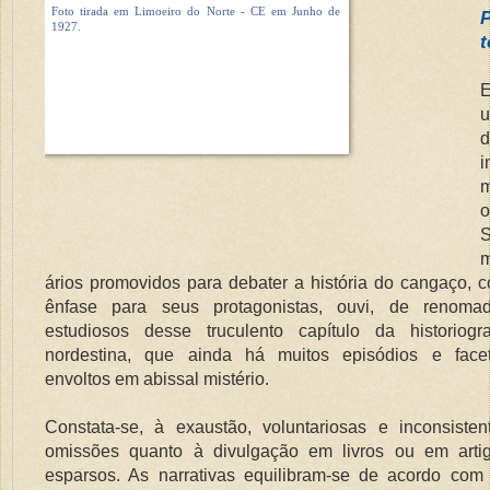
P
t
d
i
m
o
m
ários promovidos para debater a história do cangaço, 
ênfase para seus protagonistas, ouvi, de renoma
estudiosos desse truculento capítulo da historiogra
nordestina, que ainda há muitos episódios e face
envoltos em abissal mistério.
Constata-se, à exaustão, voluntariosas e inconsisten
omissões quanto à divulgação em livros ou em arti
esparsos. As narrativas equilibram-se de acordo com