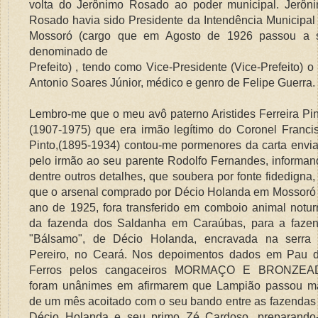
volta do Jerônimo Rosado ao poder municipal. Jerôn
Rosado havia sido Presidente da Intendência Municipal
Mossoró (cargo que em Agosto de 1926 passou a 
denominado de
Prefeito) , tendo como Vice-Presidente (Vice-Prefeito) o 
Antonio Soares Júnior, médico e genro de Felipe Guerra.
Lembro-me que o meu avô paterno Aristides Ferreira Pin
(1907-1975) que era irmão legítimo do Coronel Franci
Pinto,(1895-1934) contou-me pormenores da carta envi
pelo irmão ao seu parente Rodolfo Fernandes, informan
dentre outros detalhes, que soubera por fonte fidedigna,
que o arsenal comprado por Décio Holanda em Mossoró
ano de 1925, fora transferido em comboio animal notur
da fazenda dos Saldanha em Caraúbas, para a faze
"Bálsamo", de Décio Holanda, encravada na serra
Pereiro, no Ceará. Nos depoimentos dados em Pau 
Ferros pelos cangaceiros MORMAÇO E BRONZEA
foram unânimes em afirmarem que Lampião passou m
de um mês acoitado com o seu bando entre as fazendas
Décio Holanda e seu primo Zé Cardoso, preparando