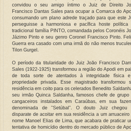
convidou o seu amigo íntimo o Juiz de Direito J
Francisco Dantas Sales para ocupar a Comarca do Apo
consumando um plano adrede traçado para que este J
perseguisse a harmoniosa e pacífica hoste política
tradicional família PINTO, comandada pelos Coronéis J
Jázimo Pinto e seu genro Coronel Francisco Pinto. Fel
Guerra era casado com uma irmã do não menos trucule
Tilon Gurgel.
O período da titularidade do Juiz João Francisco Dan
Sales (1922-1925) transformou a região do Apodi em pa
de toda sorte de atentados à integridade física 
propriedade privada. Esse magistrado transformou 
residência em coito para os celerados Benedito Saldanh
seu irmão Quinca Saldanha, famosos chefe de grupo
cangaceiros instalados em Caraúbas, em sua faze
denominada de "Setúbal". O douto Juiz chegou
disparate de acoitar em sua residência a um arruaceiro
nome Manoel Elias de Lima, que acabara de praticar 
tentativa de homicídio dentro do mercado público de Apo