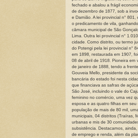
fechado e abalou a frágil economia
de dezembro de 1877, sob a inv
e Damião. A lei provincial n° 80
o predicamento de vila, ganhando
câmara municipal de São Gonçalo 
Lima. Outra lei provincial n° 1.0
cidade. Como distrito, ou termo j
do Potengi pela lei provincial n°
em 1898, restaurada em 1907, fo
08 de abril de 1918. Pioneira em
de janeiro de 1888, tendo a fre
Gouveia Mello, presidente da soci
bancária do estado foi nesta cid
que financiava as safras de açúc
São José, incluindo o vale do Ca
feminino no comércio, uma vez q
esposa e as quatro filhas em se
população de mais de 80 mil, uma
municipais, 04 distritos (Traíra
urbanas e mis de 30 comunidades
subsistência. Destacamos, ainda,
de emprego e renda, além da pla