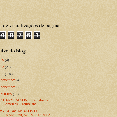
l de visualizações de página
0
0
7
6
1
uivo do blog
025
(4)
022
(21)
021
(104)
►
dezembro
(4)
►
novembro
(2)
▼
outubro
(16)
O BAR SEM NOME Tomislav R.
Femenick - Jornalista ...
MACAÍBA: 144 ANOS DE
EMANCIPAÇÃO POLÍTICA Pe...