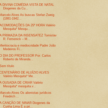
A DIVINA COMÉDIA VISTA DE NATAL
Diogenes da Cu...
Marcelo Alves As buscas Stefan Zweig
(1881-1942...
ACOMODAÇÕES DA 25ª HORA Valério
Mesquita* Mesqu...
A PRIMAZIA DA INSENSATEZ Tomislav
R. Femenick – M...
Meritocracia e mediocridade Padre João
Medeiros Fi...
O DIA DO PROFESSOR Por: Carlos
Roberto de Miranda...
Sem título
CENTENÁRIO DE ALUÍZIO ALVES
Valério Mesquita* Me...
A OUSADIA DE CRIAR Valério
Mesquita* mesquita.v...
Marcelo Alves Os alienistas jurídicos
Friedrich ...
A CANÇÃO DE NINAR Diogenes da
Cunha Lima É a pri...