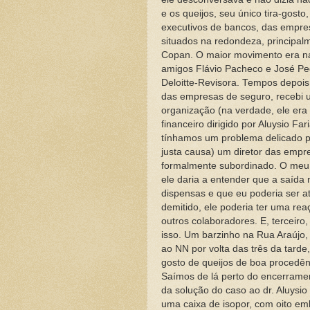
e os queijos, seu único tira-gost
executivos de bancos, das empres
situados na redondeza, principalm
Copan. O maior movimento era na
amigos Flávio Pacheco e José P
Deloitte-Revisora. Tempos depois
das empresas de seguro, recebi u
organização (na verdade, ele e
financeiro dirigido por Aluysio Far
tínhamos um problema delicado pa
justa causa) um diretor das emp
formalmente subordinado. O meu e
ele daria a entender que a saída 
dispensas e que eu poderia ser a
demitido, ele poderia ter uma rea
outros colaboradores. E, terceir
isso. Um barzinho na Rua Araújo,
ao NN por volta das três da tard
gosto de queijos de boa procedê
Saímos de lá perto do encerramen
da solução do caso ao dr. Aluysio
uma caixa de isopor, com oito em