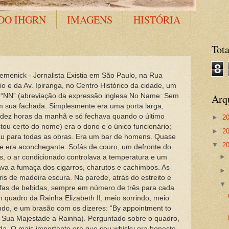
DO IHGRN
IMAGENS
HISTÓRIA
Tota
8
nick - Jornalista Existia em São Paulo, na Rua
io e da Av. Ipiranga, no Centro Histórico da cidade, um
 “NN” (abreviação da expressão inglesa No Name: Sem
Arq
m sua fachada. Simplesmente era uma porta larga,
 dez horas da manhã e só fechava quando o último
►
2
tou certo do nome) era o dono e o único funcionário;
►
2
pau para todas as obras. Era um bar de homens. Quase
▼
2
e era aconchegante. Sofás de couro, um defronte do
, o ar condicionado controlava a temperatura e um
irava a fumaça dos cigarros, charutos e cachimbos. As
s de madeira escura. Na parede, atrás do estreito e
afas de bebidas, sempre em número de três para cada
 quadro da Rainha Elizabeth II, meio sorrindo, meio
do, e um brasão com os dizeres: “By appointment to
Sua Majestade a Rainha). Perguntado sobre o quadro,
da. O mais importante era que seu whisky era honesto