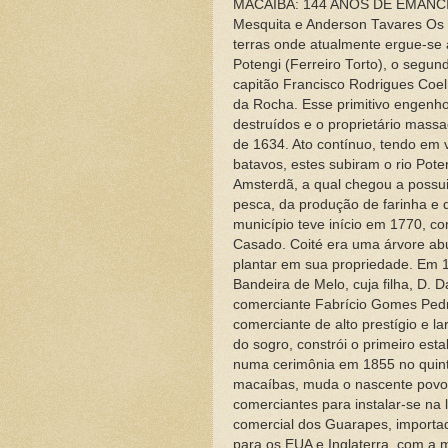
MACAÍBA: 144 ANOS DE EMANCIPA
Mesquita e Anderson Tavares Os 
terras onde atualmente ergue-se 
Potengi (Ferreiro Torto), o segun
capitão Francisco Rodrigues Coel
da Rocha. Esse primitivo engenho
destruídos e o proprietário mas
de 1634. Ato contínuo, tendo em 
batavos, estes subiram o rio Pote
Amsterdã, a qual chegou a possu
pesca, da produção de farinha e do
município teve início em 1770, c
Casado. Coité era uma árvore abu
plantar em sua propriedade. Em 1
Bandeira de Melo, cuja filha, D.
comerciante Fabrício Gomes Pedr
comerciante de alto prestígio e la
do sogro, constrói o primeiro est
numa cerimônia em 1855 no quint
macaíbas, muda o nascente povo
comerciantes para instalar-se na 
comercial dos Guarapes, importad
para os EUA e Inglaterra, com a 