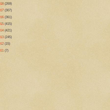
018
(269)
017
(307)
016
(361)
015
(415)
014
(421)
013
(245)
012
(15)
011
(7)