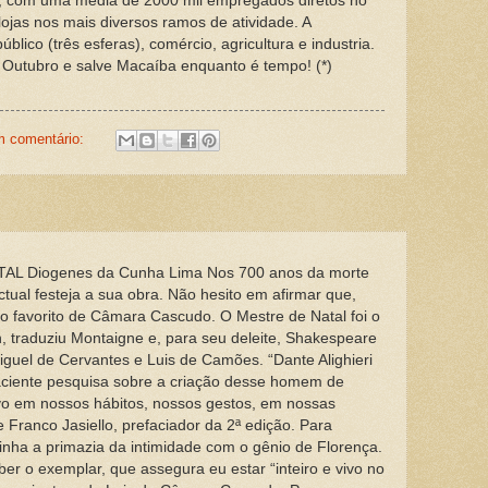
al, com uma média de 2000 mil empregados diretos no
ojas nos mais diversos ramos de atividade. A
blico (três esferas), comércio, agricultura e industria.
e Outubro e salve Macaíba enquanto é tempo! (*)
 comentário:
AL Diogenes da Cunha Lima Nos 700 anos da morte
ctual festeja a sua obra. Não hesito em afirmar que,
foi o favorito de Câmara Cascudo. O Mestre de Natal foi o
n, traduziu Montaigne e, para seu deleite, Shakespeare
guel de Cervantes e Luis de Camões. “Dante Alighieri
paciente pesquisa sobre a criação desse homem de
vo em nossos hábitos, nossos gestos, em nossas
Franco Jasiello, prefaciador da 2ª edição. Para
 tinha a primazia da intimidade com o gênio de Florença.
r o exemplar, que assegura eu estar “inteiro e vivo no