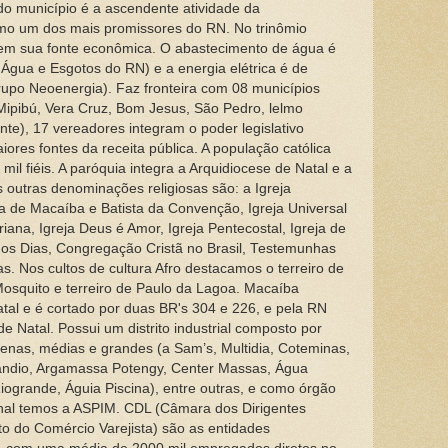
o município é a ascendente atividade da
omo um dos mais promissores do RN. No trinômio
a tem sua fonte econômica. O abastecimento de água é
gua e Esgotos do RN) e a energia elétrica é de
po Neoenergia). Faz fronteira com 08 municípios
Mipibú, Vera Cruz, Bom Jesus, São Pedro, lelmo
e), 17 vereadores integram o poder legislativo
res fontes da receita pública. A população católica
il fiéis. A paróquia integra a Arquidiocese de Natal e a
s outras denominações religiosas são: a Igreja
ta de Macaíba e Batista da Convenção, Igreja Universal
iana, Igreja Deus é Amor, Igreja Pentecostal, Igreja de
mos Dias, Congregação Cristã no Brasil, Testemunhas
as. Nos cultos de cultura Afro destacamos o terreiro de
osquito e terreiro de Paulo da Lagoa. Macaíba
atal e é cortado por duas BR's 304 e 226, e pela RN
 Natal. Possui um distrito industrial composto por
enas, médias e grandes (a Sam’s, Multidia, Coteminas,
andio, Argamassa Potengy, Center Massas, Água
Riogrande, Águia Piscina), entre outras, e como órgão
onal temos a ASPIM. CDL (Câmara dos Dirigentes
to do Comércio Varejista) são as entidades