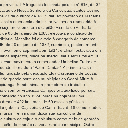
 provincial. A freguesia foi criada pela lei n° 815, de 07
ocação de Nossa Senhora da Conceição, santos Cosme
1, de 27 de outubro de 1877, deu ao povoado da Macaíba
 assim autonomia administrativa, sendo transferida à
cujo presidente era o capitão Vicente de Andrade
10, de 05 de janeiro de 1889, elevou-a à condição de
udiciário, Macaíba foi elevada à categoria de comarca
 845, de 26 de junho de 1882, suprimida, posteriormente,
i novamente suprimida em 1914, e afinal restaurada em
 vários aspectos, Macaíba libertou seus escravos em 06
nte deste movimento o comendador Umbelino Freire de
edade libertadora “Padre Dantas”. A primeira casa
ade, fundada pelo deputado Eloy Castriciano de Souza,
ar de grande parte dos municípios do Ceará-Mirim à
jupiranga. Sendo ainda a promotora do trabalho
ue o senhor Francisco Campos era auxiliado por sua
u comércio no ano 1924. Macaíba hoje tem uma
 área de 492 km, mais de 60 escolas públicas
s, Mangabeira, Cajazeiras e Cana-Brava), 16 comunidades
 rurais. Tem na mandioca sua agricultura de
 a cultura do caju e a apicultura como meio de geração
ntação do mamão na zona rural do município. Outro