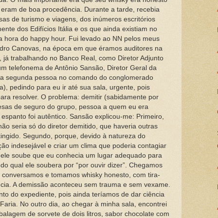
o, eram de boa procedência. Durante a tarde, recebia
as de turismo e viagens, dos inúmeros escritórios
ente dos Edifícios Itália e os que ainda existiam no
 hora do happy hour. Fui levado ao NN pelos meus
edro Canovas, na época em que éramos auditores na
, já trabalhando no Banco Real, como Diretor Adjunto
m telefonema de Antônio Sansão, Diretor Geral da
ra a segunda pessoa no comando do conglomerado
ia), pedindo para eu ir até sua sala, urgente, pois
ra resolver. O problema: demitir (sabidamente por
resas de seguro do grupo, pessoa a quem eu era
spanto foi autêntico. Sansão explicou-me: Primeiro,
não seria só do diretor demitido, que haveria outras
tingido. Segundo, porque, devido à natureza do
ção indesejável e criar um clima que poderia contagiar
o, ele soube que eu conhecia um lugar adequado para
 do qual ele soubera por “por ouvir dizer”. Chegamos
e, conversamos e tomamos whisky honesto, com tira-
ncia. A demissão aconteceu sem trauma e sem vexame.
to do expediente, pois ainda teríamos de dar ciência
 Faria. No outro dia, ao chegar à minha sala, encontrei
balagem de sorvete de dois litros, sabor chocolate com