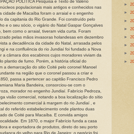
ÇÃO POLÍTICA Pesquisa e Texto de Valério
►
2
núcleos populacionais mais antigos e conhecidos nas
►
2
a cidade de Macaíba foram o arraial e o engenho
do da capitania do Rio Grande. Foi construído pelo
►
2
ho e o seu sócio, o vigário do Natal Gaspar Gonçalves
►
2
, bem como o arraial, tiveram vida curta. Foram
►
2
sacrado pelas mãos invasoras holandesas em dezembro
vista a decadência da cidade do Natal, arrasada pelos
►
2
ngi e na confluência do rio Jundiaí foi fundado a Nova
►
2
ir a câmara dos escabinos cujos moradores viviam da
 plantio de fumo. Porém, a história oficial do
►
2
om a demarcação do sitio Coité pelo coronel Manoel
ndante na região que o coronel passou a criar e
850, passa a pertencer ao capitão Francisco Pedro
 Damiana Maria Bandeira, consorciou-se com o
oza, morador no engenho Jundiaí. Fabrício Pedroza,
rga visão comercial, notando a boa localização do sítio
abelecimento comercial à margem do rio Jundiaí , e
al do referido estabelecimento onde plantou duas
ado de Coité para Macaíba. E convida amigos
localidade. Em 1870, o major Fabrício funda a casa
ora e exportadora de produtos, direto do seu porto
mudança do velho para Rio de Janeiro: o negócio foi