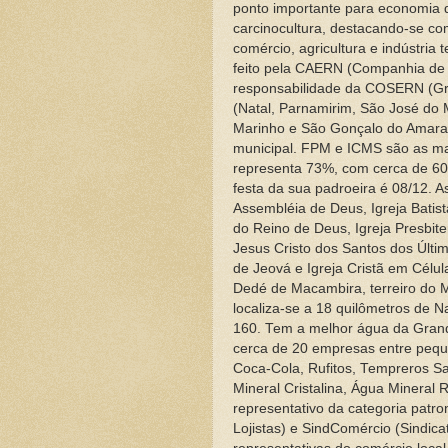
ponto importante para economia d
carcinocultura, destacando-se c
comércio, agricultura e indústri
feito pela CAERN (Companhia de Á
responsabilidade da COSERN (Gru
(Natal, Parnamirim, São José do 
Marinho e São Gonçalo do Amarant
municipal. FPM e ICMS são as maio
representa 73%, com cerca de 60 m
festa da sua padroeira é 08/12. A
Assembléia de Deus, Igreja Batis
do Reino de Deus, Igreja Presbiter
Jesus Cristo dos Santos dos Últi
de Jeová e Igreja Cristã em Célul
Dedé de Macambira, terreiro do M
localiza-se a 18 quilômetros de N
160. Tem a melhor água da Grande
cerca de 20 empresas entre pequ
Coca-Cola, Rufitos, Tempreros S
Mineral Cristalina, Água Mineral 
representativo da categoria patr
Lojistas) e SindComércio (Sindica