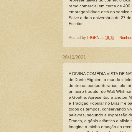
representativas do comércio loc
ramo comercial em cerca de 400 l
empregabilidade está no serviço pú
Salve a data aniversária de 27 d
Escritor
Posted by
IHGRN
at
18:13
Nenhum
26/10/2021
A DIVINA COMÉDIA VISTA DE NAT
de Dante Alighieri, o mundo intele
dentre os peritos literários, ele 
primeiro tradutor de Walt Whitma
e Goethe. Apresentou e anotou Mi
e Tradição Popular no Brasil” é 
todos os tempos, conservando vi
palavras, segundo a expressão de 
Franco, o gênio atlântico e alísio
Imagine a minha emoção ao recebe