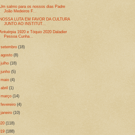
Um salmo para os nossos dias Padre
João Medeiros F...
NOSSA LUTA EM FAVOR DA CULTURA
JUNTO AO INSTITUT...
Antuérpia 1920 e Tóquio 2020 Daladier
Pessoa Cunha...
►
setembro
(18)
►
agosto
(8)
►
julho
(18)
►
junho
(5)
►
maio
(4)
►
abril
(1)
►
março
(14)
►
fevereiro
(4)
►
janeiro
(10)
020
(118)
019
(188)