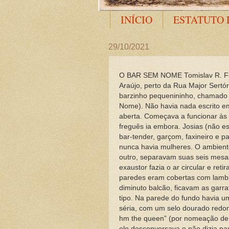
INÍCIO
ESTATUTO 
29/10/2021
O BAR SEM NOME Tomislav R. Feme
Araújo, perto da Rua Major Sertór
barzinho pequenininho, chamado
Nome). Não havia nada escrito e
aberta. Começava a funcionar às
freguês ia embora. Josias (não es
bar-tender, garçom, faxineiro e 
nunca havia mulheres. O ambient
outro, separavam suas seis mesas
exaustor fazia o ar circular e ret
paredes eram cobertas com lambri
diminuto balcão, ficavam as garr
tipo. Na parede do fundo havia um
séria, com um selo dourado redon
hm the queen” (por nomeação de 
ele desconversava e não dizia na