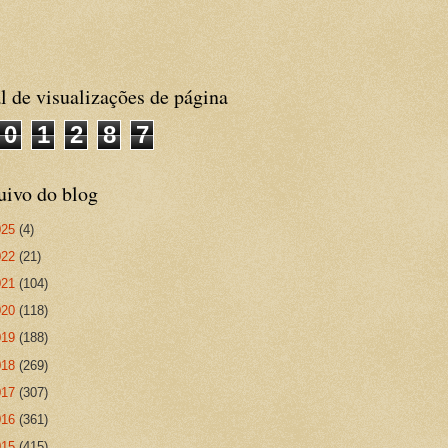
l de visualizações de página
0
1
2
8
7
uivo do blog
025
(4)
022
(21)
021
(104)
020
(118)
019
(188)
018
(269)
017
(307)
016
(361)
015
(415)