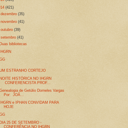
014
(421)
►
dezembro
(35)
►
novembro
(41)
►
outubro
(39)
▼
setembro
(41)
Duas bibliotecas
IHGRN
GG
UM ESTRANHO CORTEJO
NOITE HISTÓRICA NO IHGRN
CONFERENCISTA PROF...
Genealogia de Getúlio Dorneles Vargas
Por: JOÃ...
IHGRN e IPHAN CONVIDAM PARA
HOJE
GG
DIA 25 DE SETEMBRO -
CONFERÊNCIA NO IHGRN