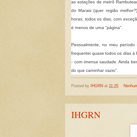
as estações de metrô Rambuteau 
do Marais (quer região melhor?)
horas, todos os dias, com exceçã
é menos de uma “página”.
Pessoalmente, no meu período 
frequentei quase todos os dias à 
- com imensa saudade. Ainda bem
do que caminhar vazio”.
Posted by
IHGRN
at
11:25
Nenhum
IHGRN