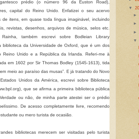
igantesco prédio (o número 96 da Euston Road),
▼
2
s, capital do Reino Unido. Enfatizei o seu acervo
 de itens, em quase toda língua imaginável, incluindo
ais, revistas, desenhos, arquivos de música, selos etc.
Rainha, também escrevi sobre Bodleian Library
 a biblioteca da Universidade de Oxford, que é um dos
 o Reino Unido e a República da Irlanda. Referi-me à
ndada em 1602 por Sir Thomas Bodley (1545-1613), tida
em meio ao paraíso das musas”. E já tratando do Novo
stados Unidos da América, escrevi sobre Biblioteca
.bpl.org), que se afirma a primeira biblioteca pública
Verdade ou não, de minha parte atestei ser o prédio
 belíssimo. De acesso completamente livre, recomendo
studante ou mero turista de ocasião.
andes bibliotecas merecem ser visitadas pelo turista