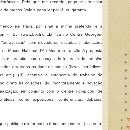
 eletrônicos. Pelo que me recordo, paga-se um valor
 o de menos. Vale a pena ler por lá, eu garanto.
mendo em Paris, por sinal a minha preferida, é a
tion - Bpi (www.bpi.fr). Ela fica no Centre Georges-
o “às avessas”, com elevadores, escadas e tubulações
a o Musée National d’Art Moderne francês. A proposta
 livre, gratuito, com espaços de leitura e de trabalho
riadas em todos os tipos de mídias (livros, periódicos,
cas etc.); (iii) incentivo à autonomia do trabalho do
sso direto às coleções; (iv) monitoramento e novação
 realização, em conjunto com o Centre Pompidou, de
paralelas, como exposições, conferências, debates,
►
2
ue publique d’information é bastante central (fica entre
►
2