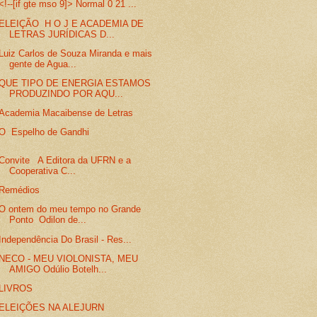
<!--[if gte mso 9]> Normal 0 21 ...
ELEIÇÃO H O J E ACADEMIA DE
LETRAS JURÍDICAS D...
Luiz Carlos de Souza Miranda e mais
gente de Agua...
QUE TIPO DE ENERGIA ESTAMOS
PRODUZINDO POR AQU...
Academia Macaibense de Letras
O Espelho de Gandhi
Convite A Editora da UFRN e a
Cooperativa C...
Remédios
O ontem do meu tempo no Grande
Ponto Odilon de...
Independência Do Brasil - Res...
NECO - MEU VIOLONISTA, MEU
AMIGO Odúlio Botelh...
LIVROS
ELEIÇÕES NA ALEJURN