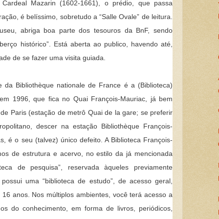
o Cardeal Mazarin (1602-1661), o prédio, que passa
ação, é belíssimo, sobretudo a “Salle Ovale” de leitura.
seu, abriga boa parte dos tesouros da BnF, sendo
erço histórico”. Está aberta ao publico, havendo até,
dade de se fazer uma visita guiada.
de da Bibliothèque nationale de France é a (Biblioteca)
 em 1996, que fica no Quai François-Mauriac, já bem
 de Paris (estação de metrô Quai de la gare; se preferir
opolitano, descer na estação Bibliothèque François-
ás, é o seu (talvez) único defeito. A Biblioteca François-
mos de estrutura e acervo, no estilo da já mencionada
ioteca de pesquisa”, reservada àqueles previamente
possui uma “biblioteca de estudo”, de acesso geral,
e 16 anos. Nos múltiplos ambientes, você terá acesso a
os do conhecimento, em forma de livros, periódicos,