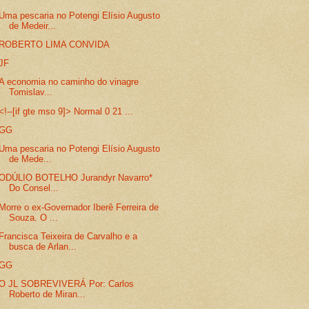
Uma pescaria no Potengi Elísio Augusto
de Medeir...
ROBERTO LIMA CONVIDA
JF
A economia no caminho do vinagre
Tomislav...
<!--[if gte mso 9]> Normal 0 21 ...
GG
Uma pescaria no Potengi Elísio Augusto
de Mede...
ODÚLIO BOTELHO Jurandyr Navarro*
Do Consel...
Morre o ex-Governador Iberê Ferreira de
Souza. O ...
Francisca Teixeira de Carvalho e a
busca de Arlan...
GG
O JL SOBREVIVERÁ Por: Carlos
Roberto de Miran...