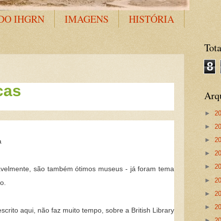
DO IHGRN
IMAGENS
HISTÓRIA
Tota
8
cas
Arq
►
2
►
2
►
2
a
►
2
►
2
riavelmente, são também ótimos museus - já foram tema
►
2
o.
►
2
►
2
crito aqui, não faz muito tempo, sobre a British Library
►
2