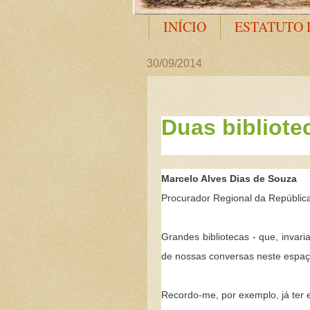
INÍCIO
ESTATUTO 
30/09/2014
Duas bibliote
Marcelo Alves Dias de Souza
Procurador Regional da Repúblic
Grandes bibliotecas - que, inva
de nossas conversas neste espaç
Recordo-me, por exemplo, já ter es