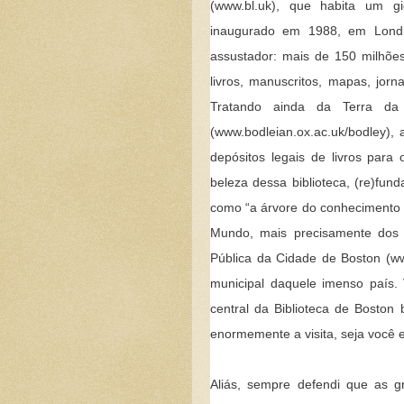
(www.bl.uk), que habita um g
inaugurado em 1988, em Londre
assustador: mais de 150 milhões
livros, manuscritos, mapas, jorn
Tratando ainda da Terra da 
(www.bodleian.ox.ac.uk/bodley),
depósitos legais de livros para
beleza dessa biblioteca, (re)fu
como “a árvore do conhecimento 
Mundo, mais precisamente dos E
Pública da Cidade de Boston (www
municipal daquele imenso país. 
central da Biblioteca de Boston
enormemente a visita, seja você e
Aliás, sempre defendi que as gr