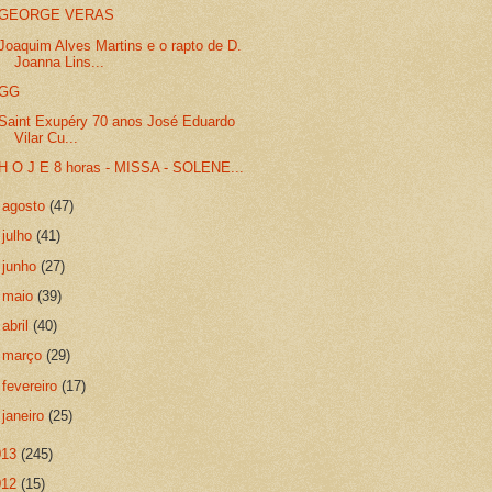
GEORGE VERAS
Joaquim Alves Martins e o rapto de D.
Joanna Lins...
GG
Saint Exupéry 70 anos José Eduardo
Vilar Cu...
H O J E 8 horas - MISSA - SOLENE...
►
agosto
(47)
►
julho
(41)
►
junho
(27)
►
maio
(39)
►
abril
(40)
►
março
(29)
►
fevereiro
(17)
►
janeiro
(25)
013
(245)
012
(15)