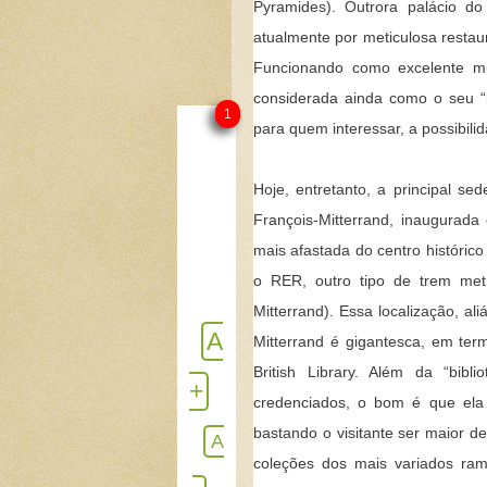
Pyramides). Outrora palácio d
atualmente por meticulosa restaur
Funcionando como excelente mu
considerada ainda como o seu “b
1
para quem interessar, a possibili
Hoje, entretanto, a principal se
François-Mitterrand, inaugurada
mais afastada do centro histórico
o RER, outro tipo de trem metr
Mitterrand). Essa localização, ali
A
Mitterrand é gigantesca, em ter
British Library. Além da “bibl
+
credenciados, o bom é que ela 
bastando o visitante ser maior d
A
coleções dos mais variados ram