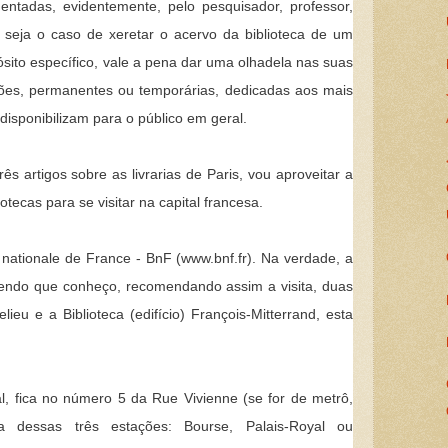
entadas, evidentemente, pelo pesquisador, professor,
seja o caso de xeretar o acervo da biblioteca de um
ito específico, vale a pena dar uma olhadela nas suas
ões, permanentes ou temporárias, dedicadas aos mais
isponibilizam para o público em geral.
ês artigos sobre as livrarias de Paris, vou aproveitar a
otecas para se visitar na capital francesa.
e nationale de France - BnF (www.bnf.fr). Na verdade, a
endo que conheço, recomendando assim a visita, duas
helieu e a Biblioteca (edifício) François-Mitterrand, esta
al, fica no número 5 da Rue Vivienne (se for de metrô,
dessas três estações: Bourse, Palais-Royal ou