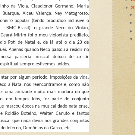
linho da Viola, Claudionor Germano, Maria
▼
2
o Buarque, Alceu Valença, Ney Matogrosso,
ioneiro popular (tendo produzido inclusive o
 - BMG-Brasil), o grande Neco do Violão,
 Ceará-Mirim foi o meu violonista predileto,
io Poti de Natal e, de lá até o dia 23 de
uei. Apenas quando Neco passou a residir no
nossa parceria musical deixou de existir
spiritual sempre estivemos unidos.
ntar por algum período. Imposições da vida.
Neco a Natal nos reencontramos e, como não
amos uma amizade muito mais madura do que
o, em tempos idos, fez parte do conjunto
 que marcou época na musicalidade natalense,
 e Roldão Botelho, Walter Canuto e tantos
sical que nada devia aos grandes conjuntos
s do Inferno, Demônios da Garoa, etc...