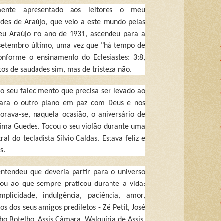
mente apresentado aos leitores o meu
des de Araújo, que veio a este mundo pelas
Seu Araújo no ano de 1931, ascendeu para a
 setembro último, uma vez que "há tempo de
nforme o ensinamento do Eclesiastes: 3:8,
os de saudades sim, mas de tristeza não.
o seu falecimento que precisa ser levado ao
 para o outro plano em paz com Deus e nos
rava-se, naquela ocasião, o aniversário de
tima Guedes. Tocou o seu violão durante uma
al do tecladista Sílvio Caldas. Estava feliz e
s.
entendeu que deveria partir para o universo
ou ao que sempre praticou durante a vida:
mplicidade, indulgência, paciência, amor,
os dos seus amigos prediletos - Zé Petit, José
inho Botelho, Assis Câmara, Walquíria de Assis,