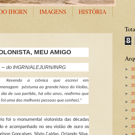
DO IHGRN
IMAGENS
HISTÓRIA
Tota
8
IOLONISTA, MEU AMIGO
Arq
–
do IHGRN/ALEJURN/INRG
►
2
►
2
Revendo a crônica que escrevi em
►
2
omenagem
póstuma ao grande Neco do Violão,
►
2
 dia de sua partida, há oito anos, reafirmo que
e foi uma das melhores pessoas que conheci
.*
►
2
►
2
►
2
lo foi o monumental violonista das d
écadas
►
2
do e acompanhado no seu violão de ouro os
lson Gonçalves, Sílvio Caldas, Orlando Silva,
►
2