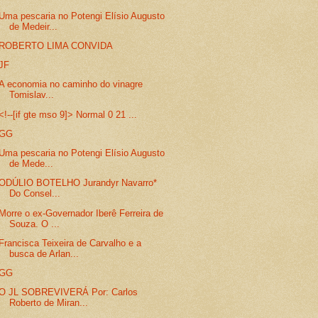
Uma pescaria no Potengi Elísio Augusto
de Medeir...
ROBERTO LIMA CONVIDA
JF
A economia no caminho do vinagre
Tomislav...
<!--[if gte mso 9]> Normal 0 21 ...
GG
Uma pescaria no Potengi Elísio Augusto
de Mede...
ODÚLIO BOTELHO Jurandyr Navarro*
Do Consel...
Morre o ex-Governador Iberê Ferreira de
Souza. O ...
Francisca Teixeira de Carvalho e a
busca de Arlan...
GG
O JL SOBREVIVERÁ Por: Carlos
Roberto de Miran...