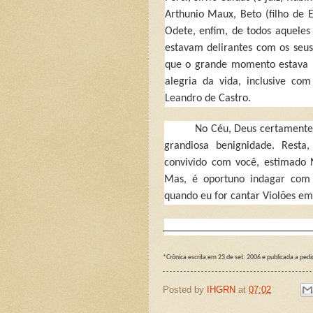
Arthunio Maux, Beto (filho de 
Odete, enfim, de todos aqueles 
estavam delirantes com os seu
que o grande momento estava 
alegria da vida, inclusive com
Leandro de Castro.
No C
éu, Deus certamente
grandiosa benignidade. Resta
convivido com você, estimado 
Mas, é oportuno indagar com
quando eu for cantar Violões em
__________________________
*Crônica escrita em 23 de set. 2006 e publicada a pedi
Posted by
IHGRN
at
07:02