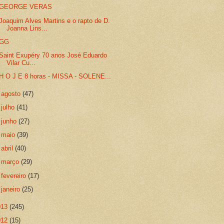
GEORGE VERAS
Joaquim Alves Martins e o rapto de D.
Joanna Lins...
GG
Saint Exupéry 70 anos José Eduardo
Vilar Cu...
H O J E 8 horas - MISSA - SOLENE...
►
agosto
(47)
►
julho
(41)
►
junho
(27)
►
maio
(39)
►
abril
(40)
►
março
(29)
►
fevereiro
(17)
►
janeiro
(25)
013
(245)
012
(15)