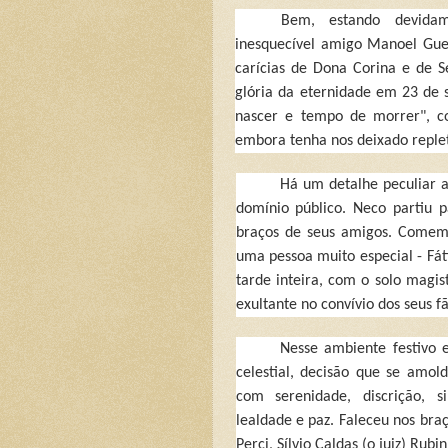
Bem, estando devida
inesquec
ível amigo Manoel Gue
carícias de Dona Corina e de 
glória da eternidade em 23 de
nascer e tempo de morrer", co
embora tenha nos deixado replet
H
á um detalhe peculiar a
domínio público. Neco partiu
braços de seus amigos. Comemo
uma pessoa muito especial - Fá
tarde inteira, com o solo magistr
exultante no convívio dos seus fã
Nesse ambiente festivo 
celestial,
decis
ão que se amold
com serenidade, discrição, si
lealdade e paz. Faleceu nos braç
Perci, Sílvio Caldas (o juiz) Rub