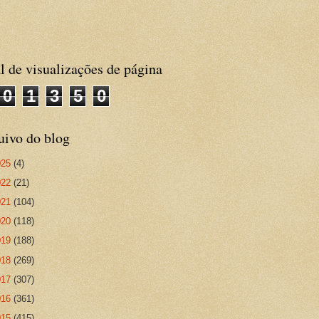
l de visualizações de página
0
1
3
5
0
uivo do blog
025
(4)
022
(21)
021
(104)
020
(118)
019
(188)
018
(269)
017
(307)
016
(361)
015
(415)