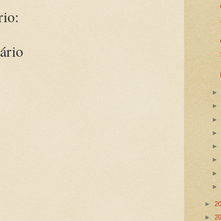
io:
ário
►
2
►
2