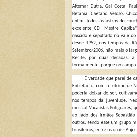
Altemar Dutra, Gal Costa, Pau
Betânia, Caetano Veloso, Chic
enfim, todos os astros do canc
excelente CD "Mestre Capiba"
nascido e sepultado no vale do
desde 1952, nos tempos da Rád
Setembro/2006, não mais o larg
Recife, por duas décadas, a 
formalmente, porque no campo e
É verdade que parei de ca
Entretanto, com o retorno de 
poderia deixar de ser, cultiv
nos tempos da juventude. Nec
musical Vocalistas Potiguares,
ao lado dos irmãos Sebastião
outros, sendo esse um grupo mu
brasileiros, entre os quais: Anjo