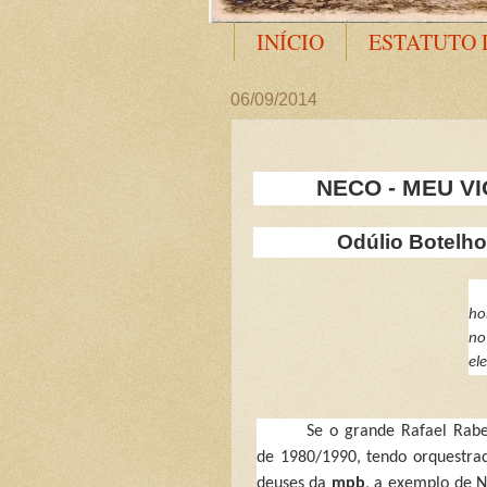
INÍCIO
ESTATUTO 
06/09/2014
NECO - MEU V
Odúlio Botelho
h
no
el
Se o grande Rafael Rabe
de 1980/1990, tendo orquestra
deuses da
mpb
, a exemplo de Ne