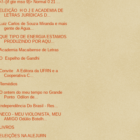
<!--[if gte mso 9]> Normal 0 21 ...
ELEIÇÃO H O J E ACADEMIA DE
LETRAS JURÍDICAS D...
Luiz Carlos de Souza Miranda e mais
gente de Agua...
QUE TIPO DE ENERGIA ESTAMOS
PRODUZINDO POR AQU...
Academia Macaibense de Letras
O Espelho de Gandhi
Convite A Editora da UFRN e a
Cooperativa C...
Remédios
O ontem do meu tempo no Grande
Ponto Odilon de...
Independência Do Brasil - Res...
NECO - MEU VIOLONISTA, MEU
AMIGO Odúlio Botelh...
LIVROS
ELEIÇÕES NA ALEJURN