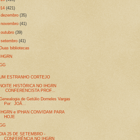
014
(421)
►
dezembro
(35)
►
novembro
(41)
►
outubro
(39)
▼
setembro
(41)
Duas bibliotecas
IHGRN
GG
UM ESTRANHO CORTEJO
NOITE HISTÓRICA NO IHGRN
CONFERENCISTA PROF...
Genealogia de Getúlio Dorneles Vargas
Por: JOÃ...
IHGRN e IPHAN CONVIDAM PARA
HOJE
GG
DIA 25 DE SETEMBRO -
CONFERÊNCIA NO IHGRN