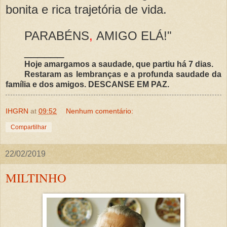
bonita e rica trajet
ória de vida.
PARAB
É
NS
,
AMIGO EL
Á
!"
______
Hoje amargamos a saudade, que partiu há 7 dias.
Restaram as lembranças e a profunda saudade da
família e dos amigos. DESCANSE EM PAZ.
IHGRN
at
09:52
Nenhum comentário:
Compartilhar
22/02/2019
MILTINHO