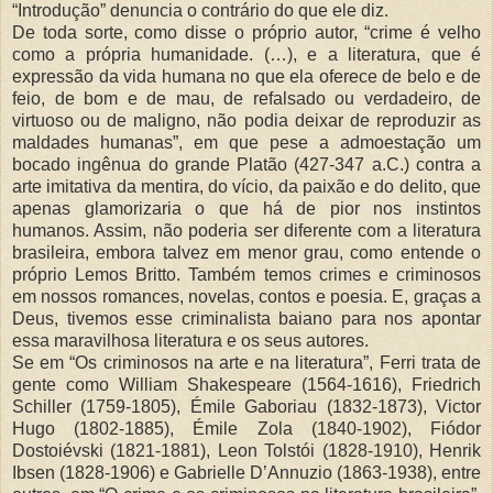
“Introdução” denuncia o contrário do que ele diz.
De toda sorte, como disse o próprio autor, “crime é velho
como a própria humanidade. (…), e a literatura, que é
expressão da vida humana no que ela oferece de belo e de
feio, de bom e de mau, de refalsado ou verdadeiro, de
virtuoso ou de maligno, não podia deixar de reproduzir as
maldades humanas”, em que pese a admoestação um
bocado ingênua do grande Platão (427-347 a.C.) contra a
arte imitativa da mentira, do vício, da paixão e do delito, que
apenas glamorizaria o que há de pior nos instintos
humanos. Assim, não poderia ser diferente com a literatura
brasileira, embora talvez em menor grau, como entende o
próprio Lemos Britto. Também temos crimes e criminosos
em nossos romances, novelas, contos e poesia. E, graças a
Deus, tivemos esse criminalista baiano para nos apontar
essa maravilhosa literatura e os seus autores.
Se em “Os criminosos na arte e na literatura”, Ferri trata de
gente como William Shakespeare (1564-1616), Friedrich
Schiller (1759-1805), Émile Gaboriau (1832-1873), Victor
Hugo (1802-1885), Émile Zola (1840-1902), Fiódor
Dostoiévski (1821-1881), Leon Tolstói (1828-1910), Henrik
Ibsen (1828-1906) e Gabrielle D’Annuzio (1863-1938), entre