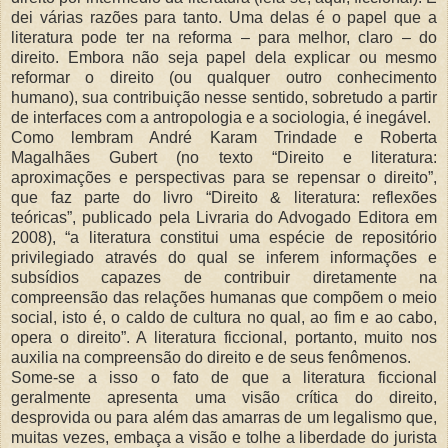
dei várias razões para tanto. Uma delas é o papel que a
literatura pode ter na reforma – para melhor, claro – do
direito. Embora não seja papel dela explicar ou mesmo
reformar o direito (ou qualquer outro conhecimento
humano), sua contribuição nesse sentido, sobretudo a partir
de interfaces com a antropologia e a sociologia, é inegável.
Como lembram André Karam Trindade e Roberta
Magalhães Gubert (no texto “Direito e literatura:
aproximações e perspectivas para se repensar o direito”,
que faz parte do livro “Direito & literatura: reflexões
teóricas”, publicado pela Livraria do Advogado Editora em
2008), “a literatura constitui uma espécie de repositório
privilegiado através do qual se inferem informações e
subsídios capazes de contribuir diretamente na
compreensão das relações humanas que compõem o meio
social, isto é, o caldo de cultura no qual, ao fim e ao cabo,
opera o direito”. A literatura ficcional, portanto, muito nos
auxilia na compreensão do direito e de seus fenômenos.
Some-se a isso o fato de que a literatura ficcional
geralmente apresenta uma visão crítica do direito,
desprovida ou para além das amarras de um legalismo que,
muitas vezes, embaça a visão e tolhe a liberdade do jurista