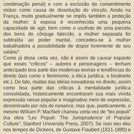
condenação penal) e com a exclusão do consentimento
mútuo como causa de dissolução do vínculo. Ainda na
França, muito gradualmente se impôs também a proteção
da mulher: à esposa é reconhecida uma pequena
capacidade de agir, bem como o usufruto de uma parcela
dos bens do cônjuge falecido, a mulher separada foi
subtraída ao poder marital, concedeu-se à mulher
trabalhadora a possibilidade de dispor livremente de seu
salário”.
Como já disse certa vez, não é assim de causar espanto
que esses “críticos” – autores e personagens – tenham
antecipado boa parte das modernas teorias e tendências do
direito (tais como o feminismo, a ética jurídica, o biodireito
etc.). De fato, muitas das ideias inovadoras no direito, assim
como boa parte das críticas à mentalidade jurídica
consolidada, historicamente encontraram sua mais vívida
expressão nesse popular e imaginativo meio de expressão,
denominado por nós de romance, mas que, poeticamente, o
mesmo William P. MacNeil chamou certa vez de “lex populi”
(na obra “Lex Populi: The Jurisprudence of Popular
Culture”, Stanford University Press, 2007). Se isso seu deu
nos tempos de Dickens, de Gustave Flaubert (1821-1880) e