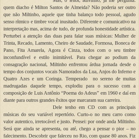
Mas, o leitor, adivinho, já me pergunta:
quem diacho é Milton Santos de Almeida? Não poderia ser outro
que não Miltinho, aquele que tinha balanço todo pessoal, agudo
senso rítmico e timbre vocal inusitado. Diferente e comunicativo na
interpretação mas, acima de tudo, de profunda honestidade artística.
Perturbei a atenção das duas para falar suas músicas: Mulher de
Trinta, Recado, Lamento, Cheiro de Saudade, Formosa, Boneca de
Pano, Fita Amarela, Agora é Cinza, todos com o seu timbre
inconfundível e estilo inimitável. Para chegar ao podium da
consagração nacional, Miltinho enfrentou árdua jornada desde o
tempo dos conjuntos vocais Namorados da Lua, Anjos do Inferno e
Quatro Azes e um Coringa. Temperado
no sereno de muitas
madrugadas daquele tempo, explodiu para o sucesso com a
composição de Luis Antônio “Poema do Adeus” em 1960 e daí em
diante para outros grandes êxitos que marcaram sua carreira.
Dele tenho em CD com as principais
músicas do seu variável repertório. Curto-o no meu carro como
valor autentico, irretocável e justo. Pensei: por onde anda Miltinho.
Será que ainda se apresenta, ou até, chego a pensar o pior – no
falecimento. Descobrir que faleceu no Rio, com quase 80 anos. Fiz