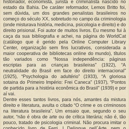
historiador, economista, jurista e criminalista nascido no
estado da Bahia. De caráter reformador, Lemos Britto foi,
sem dúvida, um dos grandes penalistas brasileiros no
começo do século XX, sobretudo no campo da criminologia
(onde misturava história, medicina, psicologia e direito) e do
direito prisional. Foi autor de muitos livros. Eu mesmo fui à
caça da sua bibliografia e achei, na página do WorldCat
(catálogo que é gerido pela Online Computer Library
Center, organização sem fins lucrativos, considerada a
maior cooperativa de bibliotecas online do mundo), títulos
tão variados como “Nossa independência: páginas
escriptas para as crianças brasileiras” (1922), “A
neutralidade do Brasil em face do direito internacional”
(1925), “Psychologia do adultério” (1933), “A gloriosa
sotaina do Primeiro Império: Frei Caneca” (1937), “Pontos
de partida para a história econômica do Brasil” (1939) e por
aí vai.
Dentre esses tantos livros, para nós, amantes da mistura
direito e literatura, avulta o citado “O crime e os criminosos
na literatura brasileira”. Um ensaio que, segundo o seu
autor, “não é obra de arte ou de crítica literária; não é, tão
pouco, tratado de psicologia criminal. Não procura imitar o
conhecido livro de Ferri, I Delinque nell´Arte, nem o