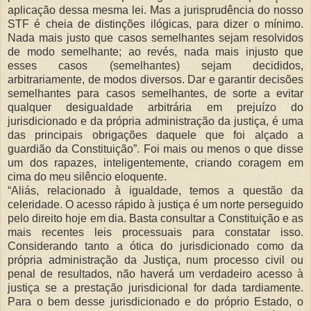
aplicação dessa mesma lei. Mas a jurisprudência do nosso
STF é cheia de distinções ilógicas, para dizer o mínimo.
Nada mais justo que casos semelhantes sejam resolvidos
de modo semelhante; ao revés, nada mais injusto que
esses casos (semelhantes) sejam decididos,
arbitrariamente, de modos diversos. Dar e garantir decisões
semelhantes para casos semelhantes, de sorte a evitar
qualquer desigualdade arbitrária em prejuízo do
jurisdicionado e da própria administração da justiça, é uma
das principais obrigações daquele que foi alçado a
guardião da Constituição”. Foi mais ou menos o que disse
um dos rapazes, inteligentemente, criando coragem em
cima do meu silêncio eloquente.
“Aliás, relacionado à igualdade, temos a questão da
celeridade. O acesso rápido à justiça é um norte perseguido
pelo direito hoje em dia. Basta consultar a Constituição e as
mais recentes leis processuais para constatar isso.
Considerando tanto a ótica do jurisdicionado como da
própria administração da Justiça, num processo civil ou
penal de resultados, não haverá um verdadeiro acesso à
justiça se a prestação jurisdicional for dada tardiamente.
Para o bem desse jurisdicionado e do próprio Estado, o