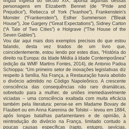
língua inglesa do século XIX, aponta algumas dessas
personagens em Elizaberth Bennet (de “Pride and
Prejudice”), Rebecca of York (“Ivanhoe”), Frankenstein's
Monster (“Frankenstein”), Esther Summerson (“Bleak
House”), Joe Gargery (“Great Expectations”), Sidney Carton
(“A Tale of Two Cities”) e Holgrave (“The House of the
Seven Gables”).
Vou dar aqui mais dois exemplos precisos do que estou
falando, desta vez tirados de um livro que,
coincidentemente, estou lendo por estes dias, “História do
direito na Europa: da Idade Média à Idade Contemporânea”
(edição da WMF Martins Fontes, 2014), de Antonio Padoa
Schioppa: “Um primeiro setor de inovações legislativas diz
respeito à família. Na França, a Restauração havia abolido
o divórcio admitido no Código Napoleônico. A crescente
consciência das consequências não raro dramáticas,
sobretudo para a mulher, de uniões irremediavelmente
viciadas – uma consciência exaltada com muita eficácia
também pela literatura: pense-se em Madame Bovary de
Flaubert ou em Anna Karenina de Tolstoi – levou em 1884,
após longas batalhas parlamentares e de opinião, à
reintrodução do divórcio na França, limitado contudo a
poucas causas específicas (rapto, estupro, sevícias,