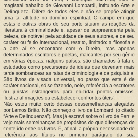
magistral trabalho de Giovanni Lombardi, intitulado Arte e
Delinqueza. Difere de todos eles e não se propõe atingir
uma tal altitude no domínio espiritual. O campo em que
estas e outras obras de seu porte situam as reações da
literatura à criminalidade é, apesar de surpreendente pela
beleza, de notável pela acuidade de seus autores, e de seu
caráter ou feitio internacional, restrito, limitado: a filosofia e
a arte aí se encontram com o Direito, mas apenas
determinados escritores e poetas, marcantes por seu gênio
em várias épocas, nalguns países, são chamados à fala e
estudados como precursores de ideias que deveriam mais
tarde sombrancear as raias da criminologia e da psiquiatria.
São livros de visada universal, ao passo que este é de
caráter nacional, só se fazendo, nele, referência a escritores
ou juristas estrangeiros para elucidar pontos omissos,
ilustrar afirmações ou estabelecer confrontos úteis”.
Não estou muito certo dessas dessemelhanças alegadas
por Lemos Britto. Não conheço o livro de Lombardi (o citado
“Arte e Delinquenza”). Mas já escrevi sobre o livro de Ferri e
vejo mais semelhanças de propósitos do que diferenças de
conteúdo entre os livros. E, afinal, a própria necessidade de
referência aos títulos no primeiro parágrafo da sua