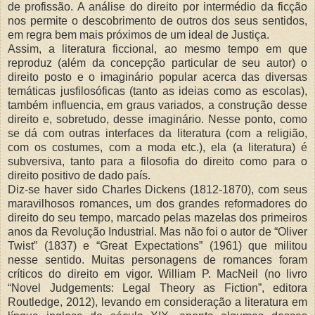
de profissão. A análise do direito por intermédio da ficção
nos permite o descobrimento de outros dos seus sentidos,
em regra bem mais próximos de um ideal de Justiça.
Assim, a literatura ficcional, ao mesmo tempo em que
reproduz (além da concepção particular de seu autor) o
direito posto e o imaginário popular acerca das diversas
temáticas jusfilosóficas (tanto as ideias como as escolas),
também influencia, em graus variados, a construção desse
direito e, sobretudo, desse imaginário. Nesse ponto, como
se dá com outras interfaces da literatura (com a religião,
com os costumes, com a moda etc.), ela (a literatura) é
subversiva, tanto para a filosofia do direito como para o
direito positivo de dado país.
Diz-se haver sido Charles Dickens (1812-1870), com seus
maravilhosos romances, um dos grandes reformadores do
direito do seu tempo, marcado pelas mazelas dos primeiros
anos da Revolução Industrial. Mas não foi o autor de “Oliver
Twist” (1837) e “Great Expectations” (1961) que militou
nesse sentido. Muitas personagens de romances foram
críticos do direito em vigor. William P. MacNeil (no livro
“Novel Judgements: Legal Theory as Fiction”, editora
Routledge, 2012), levando em consideração a literatura em