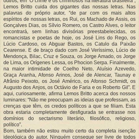
outros, em “O crime e os criminosos na literatura brasileira”,
Lemos Britto cuida dos gigantes das nossas letras. Nas
palavras do próprio autor, “de par com os mais altos
espíritos de nossas letras, os Rui, os Machado de Assis, os
Gonçalves Dias, os Sílvio Romero, os Castro Alves, o leitor
encontrará, sem linhas divisórias preestabelecidas, os
romancistas e poetas de hoje, os José Lins do Rego, os
Lúcio Cardoso, os Abguar Bastos, os Catulo da Paixão
Cearense. E de braço dado com José Veríssimo, Lúcio de
Mendonça, Bilac, Cruz e Souza, os Jorge Amado, os Jorge
de Lima, os Orígenes Lessa, os Phocion Serpa. Finalmente,
na maior intimidade de Coelho Neto, Aluísio Azevedo,
Graça Aranha, Afonso Arinos, José de Alencar, Taunay e
Afrânio Peixoto, os José Américo, os Afonso Schmidt, os
Augusto dos Anjos, os Octávio de Faria e os Roberto Gil”. E
aqui, curiosamente, afirma Lemos Britto acerca dos nossos
luminares: “Não me preocupam as ideias que professam, as
crenças que têm, os credos políticos a que se filiam. Esta
obra estaria completamente desfigurada se entrasse nos
domínios do sectarismo literário, filosófico, religioso,
político”.
Bom, também não estou muito certo da completa isenção
ideológica do autor. Ninguém consegue ser livre de todos