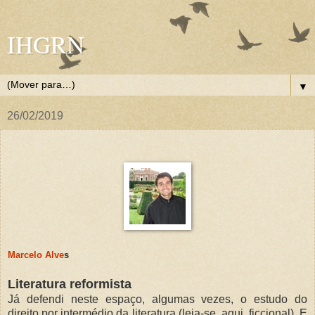
IHGRN
▼
26/02/2019
Marcelo Alve
s
Literatura reformista
Já defendi neste espaço, algumas vezes, o estudo do
direito por intermédio da literatura (leia-se, aqui, ficcional). E