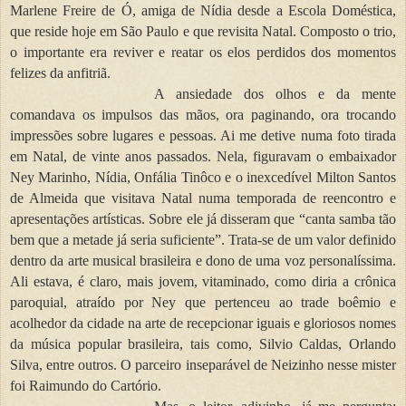
Marlene Freire de Ó, amiga de Nídia desde a Escola Doméstica,
que reside hoje em São Paulo e que revisita Natal. Composto o trio,
o importante era reviver e reatar os elos perdidos dos momentos
felizes da anfitriã.
A ansiedade dos olhos e da mente
comandava os impulsos das mãos, ora paginando, ora trocando
impressões sobre lugares e pessoas. Ai me detive numa foto tirada
em Natal, de vinte anos passados. Nela, figuravam o embaixador
Ney Marinho, Nídia, Onfália Tinôco e o inexcedível Milton Santos
de Almeida que visitava Natal numa temporada de reencontro e
apresentações artísticas. Sobre ele já disseram que “canta samba tão
bem que a metade já seria suficiente”. Trata-se de um valor definido
dentro da arte musical brasileira e dono de uma voz personalíssima.
Ali estava, é claro, mais jovem, vitaminado, como diria a crônica
paroquial, atraído por Ney que pertenceu ao trade boêmio e
acolhedor da cidade na arte de recepcionar iguais e gloriosos nomes
da música popular brasileira, tais como, Silvio Caldas, Orlando
Silva, entre outros. O parceiro inseparável de Neizinho nesse mister
foi Raimundo do Cartório.