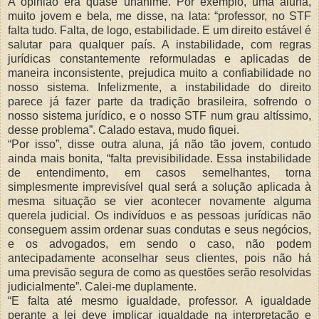
A opinião era quase unânime. Por exemplo, uma aluna,
muito jovem e bela, me disse, na lata: “professor, no STF
falta tudo. Falta, de logo, estabilidade. E um direito estável é
salutar para qualquer país. A instabilidade, com regras
jurídicas constantemente reformuladas e aplicadas de
maneira inconsistente, prejudica muito a confiabilidade no
nosso sistema. Infelizmente, a instabilidade do direito
parece já fazer parte da tradição brasileira, sofrendo o
nosso sistema jurídico, e o nosso STF num grau altíssimo,
desse problema”. Calado estava, mudo fiquei.
“Por isso”, disse outra aluna, já não tão jovem, contudo
ainda mais bonita, “falta previsibilidade. Essa instabilidade
de entendimento, em casos semelhantes, torna
simplesmente imprevisível qual será a solução aplicada à
mesma situação se vier acontecer novamente alguma
querela judicial. Os indivíduos e as pessoas jurídicas não
conseguem assim ordenar suas condutas e seus negócios,
e os advogados, em sendo o caso, não podem
antecipadamente aconselhar seus clientes, pois não há
uma previsão segura de como as questões serão resolvidas
judicialmente”. Calei-me duplamente.
“E falta até mesmo igualdade, professor. A igualdade
perante a lei deve implicar igualdade na interpretação e