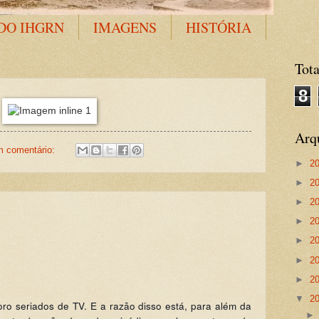
DO IHGRN
IMAGENS
HISTÓRIA
Tota
8
Arq
 comentário:
►
2
►
2
►
2
►
2
►
2
►
2
►
2
▼
2
oro seriados de TV. E a razão disso está, para além da