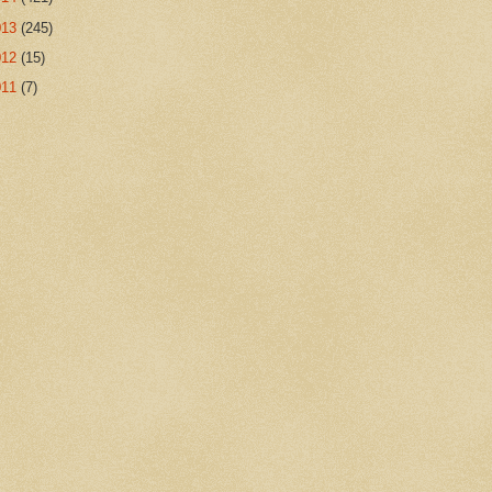
013
(245)
012
(15)
011
(7)