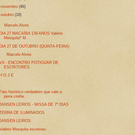
►
novembro
(46)
▼
outubro
(18)
Marcelo Alves
DIA 27 MACAÍBA 139 ANOS Valério
Mesquita* M...
DIA 27 DE OUTUBRO (QUINTA-FEIRA)
Marcelo Alves
VII - ENCONTRO POTIGUAR DE
ESCRITORES
H O J E
Fato histórico verdadeiro que vale a
pena conhe...
JANSEN LEIROS - MISSA DE 7º DIAS
TERRA DE ILUMINADOS
JANSEN LEIROS
Valério Mesquita escreveu: