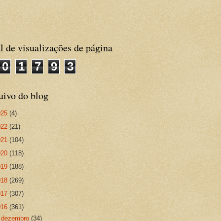
l de visualizações de página
0
1
7
9
3
uivo do blog
025
(4)
022
(21)
021
(104)
020
(118)
019
(188)
018
(269)
017
(307)
016
(361)
►
dezembro
(34)