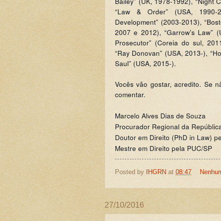
Bailey” (UK, 1978-1992), “Night 
“Law & Order” (USA, 1990-20
Development” (2003-2013), “Bost
2007 e 2012), “Garrow's Law” (
Prosecutor” (Coreia do sul, 2011
“Ray Donovan” (USA, 2013-), “How
Saul” (USA, 2015-).
Vocês vão gostar, acredito. Se 
comentar.
Marcelo Alves Dias de Souza
Procurador Regional da Repúblic
Doutor em Direito (PhD in Law) p
Mestre em Direito pela PUC/SP
Posted by
IHGRN
at
08:47
Nenhum
27/10/2016