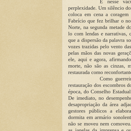
É nesse vác
perplexidade. Um silêncio d
coloca em cena a coragem d
Fabrício que fez brilhar o 
Norte, na segunda metade do
lo com lendas e narrativas,
que a dispersão da palavra so
vozes trazidas pelo vento da
pelas mãos das novas geraçõ
ele, aqui e agora, afirma
morte, não são as cinzas, m
restaurada como reconfortante 
Como guerreir
restauração dos escombros 
época, do Conselho Estadual
De imediato, no desempenho
desapropriação da área adja
gestores públicos a elabor
dormita em armário sonolent
não se moveu nem comoveu. S
as janelas da imprensa e o