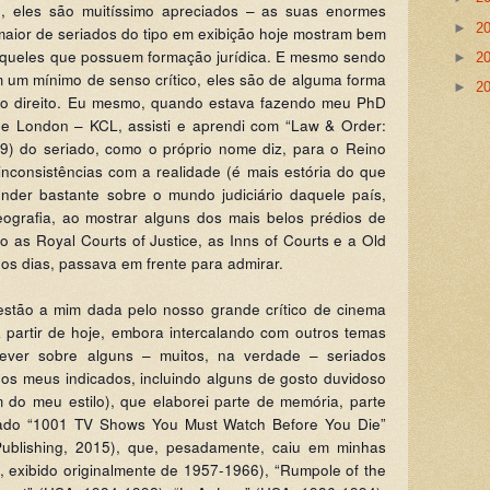
), eles são muitíssimo apreciados – as suas enormes
►
2
aior de seriados do tipo em exibição hoje mostram bem
 aqueles que possuem formação jurídica. E mesmo sendo
►
2
om um mínimo de senso crítico, eles são de alguma forma
►
2
s do direito. Eu mesmo, quando estava fazendo meu PhD
ge London – KCL, assisti e aprendi com “Law & Order:
) do seriado, como o próprio nome diz, para o Reino
nconsistências com a realidade (é mais estória do que
prender bastante sobre o mundo judiciário daquele país,
eografia, ao mostrar alguns dos mais belos prédios de
 as Royal Courts of Justice, as Inns of Courts e a Old
 os dias, passava em frente para admirar.
stão a mim dada pelo nosso grande crítico de cinema
a partir de hoje, embora intercalando com outros temas
rever sobre alguns – muitos, na verdade – seriados
 dos meus indicados, incluindo alguns de gosto duvidoso
 do meu estilo), que elaborei parte de memória, parte
ulado “1001 TV Shows You Must Watch Before You Die”
Publishing, 2015), que, pesadamente, caiu em minhas
, exibido originalmente de 1957-1966), “Rumpole of the