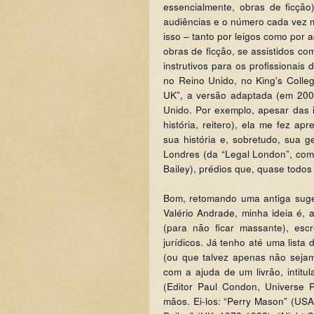
essencialmente, obras de ficção
audiências e o número cada vez m
isso – tanto por leigos como por
obras de ficção, se assistidos c
instrutivos para os profissionai
no Reino Unido, no King's Colle
UK”, a versão adaptada (em 2009
Unido. Por exemplo, apesar das i
história, reitero), ela me fez a
sua história e, sobretudo, sua g
Londres (da “Legal London”, como
Bailey), prédios que, quase todos
Bom, retomando uma antiga suge
Valério Andrade, minha ideia é, 
(para não ficar massante), esc
jurídicos. Já tenho até uma lista
(ou que talvez apenas não sejam
com a ajuda de um livrão, intit
(Editor Paul Condon, Universe 
mãos. Ei-los: “Perry Mason” (USA