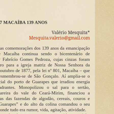
27 MACAÍBA 139 ANOS
Valério Mesquita*
Mesquita.valerio@gmail.com
das comemorações dos 139 anos da emancipação
de Macaíba continua sendo o bicentenário de
 Fabrício Gomes Pedroza, cujas cinzas foram
iro para a igreja matriz de Nossa Senhora da
 outubro de 1877, pela lei nº 801, Macaíba – que
esmembrou-se de São Gonçalo. Aí amplia-se o
ial do porto de Guarapes que irradiou energia
drantes. Monopolizou o sal para o sertão,
careira do vale do Ceará-Mirim, financiou a
as das fazendas de algodão, cereais, couros e
Guarapes” e do alto da colina comandou o seu
nde tudo era rumor, vida, agitação, atividade.