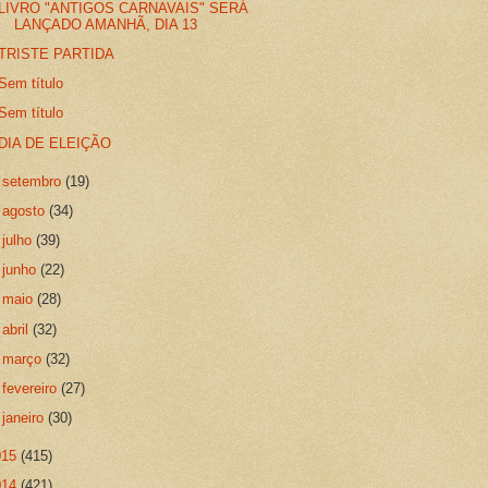
LIVRO "ANTIGOS CARNAVAIS" SERÁ
LANÇADO AMANHÃ, DIA 13
TRISTE PARTIDA
Sem título
Sem título
DIA DE ELEIÇÃO
►
setembro
(19)
►
agosto
(34)
►
julho
(39)
►
junho
(22)
►
maio
(28)
►
abril
(32)
►
março
(32)
►
fevereiro
(27)
►
janeiro
(30)
015
(415)
014
(421)