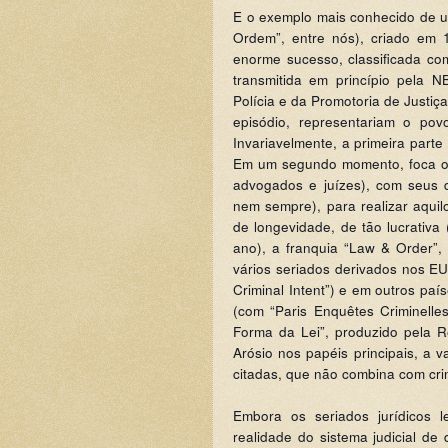
E o exemplo mais conhecido de um
Ordem”, entre nós), criado em 1
enorme sucesso, classificada co
transmitida em princípio pela N
Polícia e da Promotoria de Justiça
episódio, representariam o povo
Invariavelmente, a primeira parte
Em um segundo momento, foca o t
advogados e juízes), com seus 
nem sempre), para realizar aquil
de longevidade, de tão lucrativa
ano), a franquia “Law & Order”,
vários seriados derivados nos EU
Criminal Intent”) e em outros pa
(com “Paris Enquêtes Criminelle
Forma da Lei”, produzido pela 
Arósio nos papéis principais, a v
citadas, que não combina com cri
Embora os seriados jurídicos 
realidade do sistema judicial de