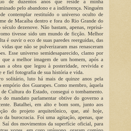
uo de duzentos anos que reside a minha
ominado pelo abandono e a indiferença. Ninguém
e contemplar restituído o universo oculto de
nome de Macaíba dentro e fora do Rio Grande do
 século dezenove. Não bastam, apenas, reprisá-
 como tivesse sido um mundo de ficção. Melhor
lta é ouvir o eco de suas paredes reerguidas, das
s vidas que não se pulverizaram mas renasceram
es. Esse universo semidesaparecido, clamo por
ndo que a melhor imagem de um homem, após a
as a obra que legou à posteridade, revivida e
e fiel fotografia de sua história e vida.
o solitário, luto há mais de quinze anos pela
do empório dos Guarapes. Como membro, àquela
 de Cultura do Estado, consegui o tombamento.
 do mandato parlamentar obtive do governo a
cente. Batalhei, em alto e bom som, junto aos
ação do projeto arquitetônico, que, até hoje,
o da burocracia. Foi uma agitação, apenas, que
aí dos movimentos da superfície oficial, para
utras vozes, em coro uníssono, oraram comigo