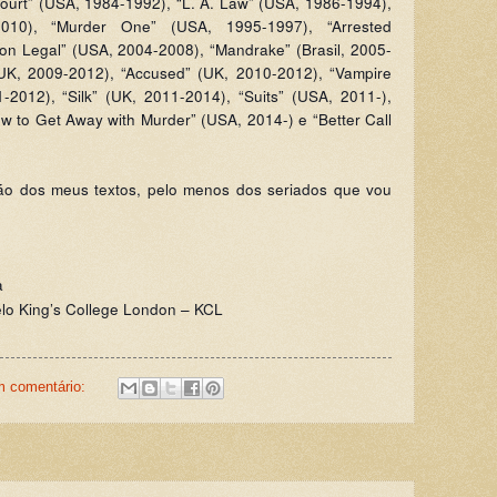
Court” (USA, 1984-1992), “L. A. Law” (USA, 1986-1994),
10), “Murder One” (USA, 1995-1997), “Arrested
on Legal” (USA, 2004-2008), “Mandrake” (Brasil, 2005-
UK, 2009-2012), “Accused” (UK, 2010-2012), “Vampire
-2012), “Silk” (UK, 2011-2014), “Suits” (USA, 2011-),
 to Get Away with Murder” (USA, 2014-) e “Better Call
não dos meus textos, pelo menos dos seriados que vou
a
elo King’s College London – KCL
 comentário: