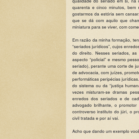
qualidade do seriado em si, na 
quarenta e cinco minutos, bem m
gostarmos da estória sem cansar
que se dá com aquilo que cha
miniatura para se viver, com come
Em razão da minha formação, ten
“seriados jurídicos”, cujos enred
do direito. Nesses seriados, a
aspecto “policial” e mesmo pess
seriado), perante uma corte de j
de advocacia, com juízes, promot
performáticas peripécias jurídica
do sistema ou da “justiça human
vezes misturam-se dramas pesso
enredos dos seriados e de cada
advogado brilhante, o promotor 
controverso instituto do júri, o p
civil tratada e por aí vai.
Acho que dando um exemplo vocês