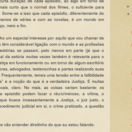
curta duração de cada episódio, ao algo em torno de
ais curto que o normal dos filmes, o suficiente para
. Some-se a isso que cada episódio, diferentemente do
mamos de séries e com as novelas, é um mundo em
ço, meio e fim.
ho um especial interesse por aquilo que vou chamar de
os têm considerável ligação com o mundo e as profissões
s estórias se passam, pelo menos em parte (já que o
oal da estória muitas vezes também é relevante para o
ustiça em funcionamento ou em torno de algum escritório
ores, advogados, testemunhas e partes realizando suas
s. Frequentemente, temos uma tensão entre a falibilidade
a” e a noção do que é a verdadeira Justiça. E muitas
ais, claro. No mais, as coisas variam bastante: os
 episódio podem focar o réu/criminoso, a vítima, o
que busca incessantemente a Justiça, o juiz justo, o
rocedimento judicial em si, o crime praticado, a questão
 vão entender direitinho do que eu estou falando.