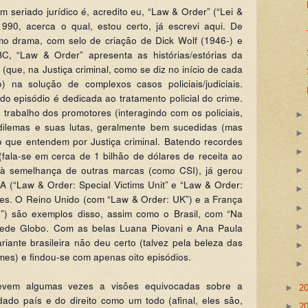
 seriado jurídico é, acredito eu, “Law & Order” (“Lei &
990, acerca o qual, estou certo, já escrevi aqui. De
mo drama, com selo de criação de Dick Wolf (1946-) e
BC, “Law & Order” apresenta as histórias/estórias da
 (que, na Justiça criminal, como se diz no início de cada
) na solução de complexos casos policiais/judiciais.
 do episódio é dedicada ao tratamento policial do crime.
rabalho dos promotores (interagindo com os policiais,
dilemas e suas lutas, geralmente bem sucedidas (mas
o que entendem por Justiça criminal. Batendo recordes
 (fala-se em cerca de 1 bilhão de dólares de receita ao
 à semelhança de outras marcas (como CSI), já gerou
A (“Law & Order: Special Victims Unit” e “Law & Order:
íses. O Reino Unido (com “Law & Order: UK”) e a França
s”) são exemplos disso, assim como o Brasil, com “Na
Rede Globo. Com as belas Luana Piovani e Ana Paula
ariante brasileira não deu certo (talvez pela beleza das
mes) e findou-se com apenas oito episódios.
levem algumas vezes a visões equivocadas sobre a
►
2
 dado país e do direito como um todo (afinal, eles são,
►
2