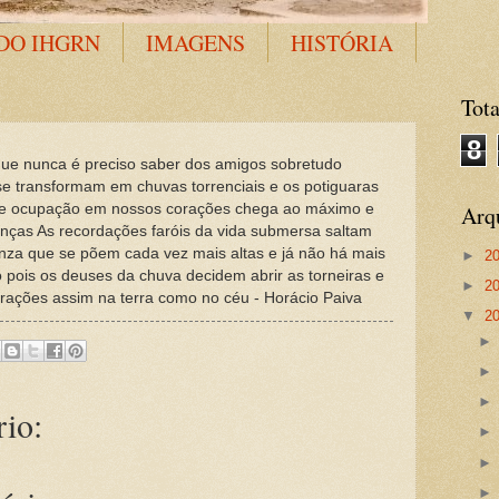
DO IHGRN
IMAGENS
HISTÓRIA
Tota
8
 nunca é preciso saber dos amigos sobretudo
e transformam em chuvas torrenciais e os potiguaras
 de ocupação em nossos corações chega ao máximo e
Arq
nças As recordações faróis da vida submersa saltam
nza que se põem cada vez mais altas e já não há mais
►
2
io pois os deuses da chuva decidem abrir as torneiras e
►
2
ações assim na terra como no céu - Horácio Paiva
▼
2
io: