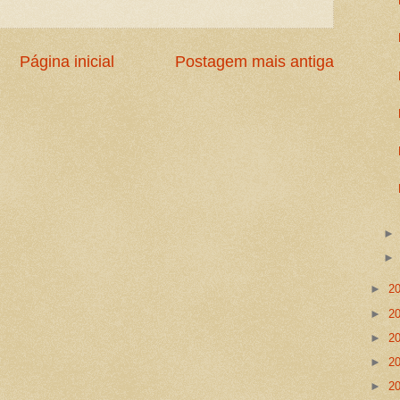
Página inicial
Postagem mais antiga
►
2
►
2
►
2
►
2
►
2