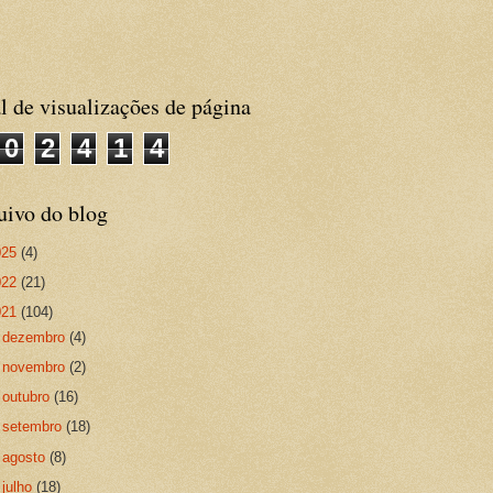
l de visualizações de página
0
2
4
1
4
uivo do blog
025
(4)
022
(21)
021
(104)
►
dezembro
(4)
►
novembro
(2)
►
outubro
(16)
►
setembro
(18)
►
agosto
(8)
►
julho
(18)