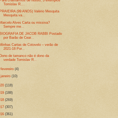
Para chamarmos de nosso; 3 exemplos
Tomislav R....
PRAIEIRA (99 ANOS) Valério Mesquita
Mesquita.va...
Marcelo Alves Carta ou missiva?
Sempre me...
BIOGRAFIA DE JACOB RABBI Postado
por Barão de Cear...
Minhas Cartas de Cotovelo – verão de
2021-18 Por...
Dono de tamanco não é dono da
verdade Tomislav R...
►
fevereiro
(4)
►
janeiro
(10)
020
(118)
019
(188)
018
(269)
017
(307)
016
(361)