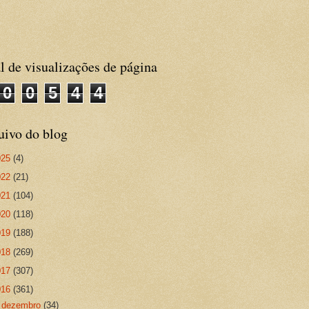
l de visualizações de página
0
0
5
4
4
uivo do blog
025
(4)
022
(21)
021
(104)
020
(118)
019
(188)
018
(269)
017
(307)
016
(361)
►
dezembro
(34)