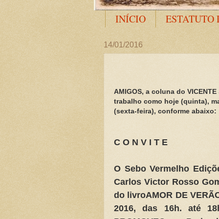
INÍCIO
ESTATUTO 
14/01/2016
AMIGOS, a coluna do VICENTE
trabalho como hoje (quinta), m
(sexta-feira), conforme abaixo:
C O N V I T E
O Sebo Vermelho Ediçõ
Carlos Victor Rosso Go
do livroAMOR DE VERÃO, 
2016, das 16h. até 1