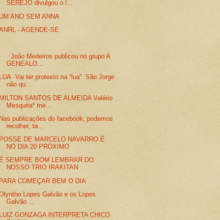
SEREJO divulgou o l...
UM ANO SEM ANNA
ANRL - AGENDE-SE
João Medeiros publicou no grupo A
GENEALO...
LUA Vai ter protesto na “lua” São Jorge
não qu...
MILTON SANTOS DE ALMEIDA Valério
Mesquita* me...
Nas publicações do facebook, podemos
recolher, ta...
POSSE DE MARCELO NAVARRO É
NO DIA 20 PRÓXIMO
É SEMPRE BOM LEMBRAR DO
NOSSO TRIO IRAKITAN
PARA COMEÇAR BEM O DIA
Olyntho Lopes Galvão e os Lopes
Galvão ...
LUIZ GONZAGA INTERPRETA CHICO