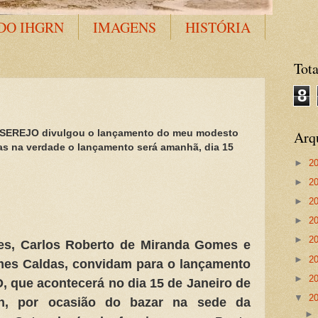
DO IHGRN
IMAGENS
HISTÓRIA
Tota
8
 SEREJO divulgou o lançamento do meu modesto
Arq
as na verdade o lançamento será amanhã, dia 15
►
2
►
2
►
2
►
2
►
2
es, Carlos Roberto de Miranda Gomes e
►
2
mes Caldas, convidam para o lançamento
►
2
que acontecerá no dia 15 de Janeiro de
▼
2
8h, por ocasião do bazar na sede da