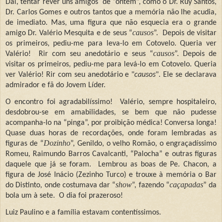
Daí, tentar rever uns amigos
de “ontem”, como o Dr. Ruy Santos,
Dr. Carlos Gomes e outros tantos que a memória não lhe acudia,
de imediato. Mas, uma figura que não esquecia era o grande
causos
amigo Dr. Valério Mesquita e de seus “
”.
Depois de visitar
os primeiros, pediu-me para leva-lo em Cotovelo. Queria ver
causos
Valério!
Rir com seu anedotário e seus “
”.
Depois de
visitar os primeiros, pediu-me para levá-lo em Cotovelo. Queria
ver Valério! Rir com seu anedotário e "
causos
".
Ele se declarava
admirador e fã do Jovem Líder.
O encontro foi agradabilíssimo!
Valério, sempre hospitaleiro,
desdobrou-se em amabilidades, se bem que não pudesse
acompanha-lo na “pinga”, por proibição médica! Conversa longa!
Quase duas horas de recordações, onde foram lembradas as
Dozinho
figuras de “
”, Genildo, o velho Romão, o engraçadíssimo
Romeu, Raimundo Barros Cavalcanti, “Palocha” e outras figuras
daquele que já se foram.
Lembrou as boas de Pe. Chacon, a
figura de José Inácio (Zezinho Turco) e trouxe à memória o Bar
show
caçapadas
do Distinto, onde costumava dar “
”, fazendo “
” da
bola um à sete.
O dia foi prazeroso!
Luiz Paulino e a família estavam contentíssimos.