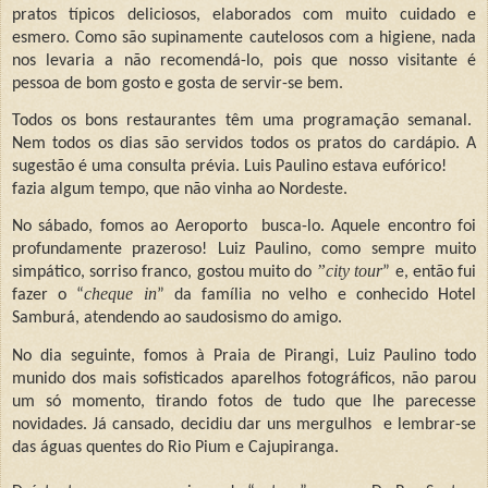
pratos típicos deliciosos, elaborados com muito cuidado e
esmero. Como são supinamente cautelosos com a higiene, nada
nos levaria a não recomendá-lo, pois que nosso visitante é
pessoa de bom gosto e gosta de servir-se bem.
Todos os bons restaurantes têm uma programação semanal.
Nem todos os dias são servidos todos os pratos do cardápio. A
sugestão é uma consulta prévia. Luis Paulino estava eufórico!
fazia algum tempo, que não vinha ao Nordeste.
No sábado, fomos ao Aeroporto
busca-lo. Aquele encontro foi
profundamente prazeroso! Luiz Paulino, como sempre muito
”city tour
simpático, sorriso franco, gostou muito do
” e, então fui
cheque in
fazer o “
” da família no velho e conhecido Hotel
Samburá, atendendo ao saudosismo do amigo.
No dia seguinte, fomos à Praia de Pirangi, Luiz Paulino todo
munido dos mais sofisticados aparelhos fotográficos, não parou
um só momento, tirando fotos de tudo que lhe parecesse
novidades. Já cansado, decidiu dar uns mergulhos
e lembrar-se
das águas quentes do Rio Pium e Cajupiranga.