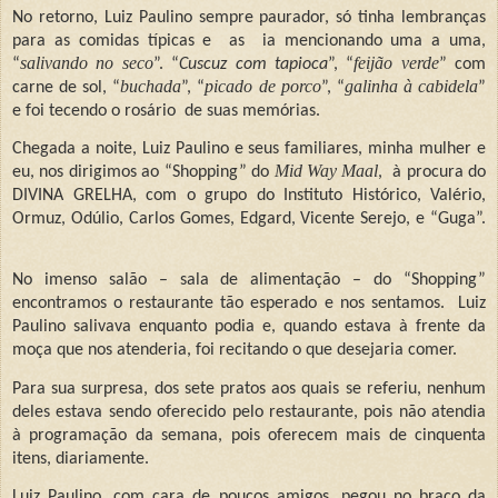
No retorno, Luiz Paulino sempre paurador, só tinha lembranças
para as comidas típicas e
as
ia mencionando uma a uma,
salivando no seco
feijão verde
“
”. “
Cuscuz com tapioca
”, “
” com
buchada
picado de porco
galinha à cabidela
carne de sol, “
”, “
”, “
”
e foi tecendo o rosário
de suas memórias.
Chegada a noite, Luiz Paulino e seus familiares, minha mulher e
Mid Way Maal
eu, nos dirigimos ao “Shopping” do
,
à procura do
DIVINA GRELHA, com o grupo do Instituto Histórico, Valério,
Ormuz, Odúlio, Carlos Gomes, Edgard, Vicente Serejo, e “Guga”.
No imenso salão – sala de alimentação – do “Shopping”
encontramos o restaurante tão esperado e nos sentamos.
Luiz
Paulino salivava enquanto podia e, quando estava à frente da
moça que nos atenderia, foi recitando o que desejaria comer.
Para sua surpresa, dos sete pratos aos quais se referiu, nenhum
deles estava sendo oferecido pelo restaurante, pois não atendia
à programação da semana, pois oferecem mais de cinquenta
itens, diariamente.
Luiz Paulino, com cara de poucos amigos, pegou no braço da