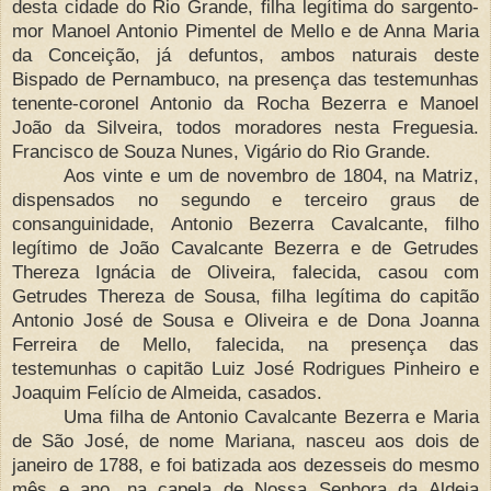
desta cidade do Rio Grande, filha legítima do sargento-
mor Manoel Antonio Pimentel de Mello e de Anna Maria
da Conceição, já defuntos, ambos naturais deste
Bispado de Pernambuco, na presença das testemunhas
tenente-coronel Antonio da Rocha Bezerra e Manoel
João da Silveira, todos moradores nesta Freguesia.
Francisco de Souza Nunes, Vigário do Rio Grande.
Aos vinte e um de novembro de 1804, na Matriz,
dispensados no segundo e terceiro graus de
consanguinidade, Antonio Bezerra Cavalcante, filho
legítimo de João Cavalcante Bezerra e de Getrudes
Thereza Ignácia de Oliveira, falecida, casou com
Getrudes Thereza de Sousa, filha legítima do capitão
Antonio José de Sousa e Oliveira e de Dona Joanna
Ferreira de Mello, falecida, na presença das
testemunhas o capitão Luiz José Rodrigues Pinheiro e
Joaquim Felício de Almeida, casados.
Uma filha de Antonio Cavalcante Bezerra e Maria
de São José, de nome Mariana, nasceu aos dois de
janeiro de 1788, e foi batizada aos dezesseis do mesmo
mês e ano, na capela de Nossa Senhora da Aldeia