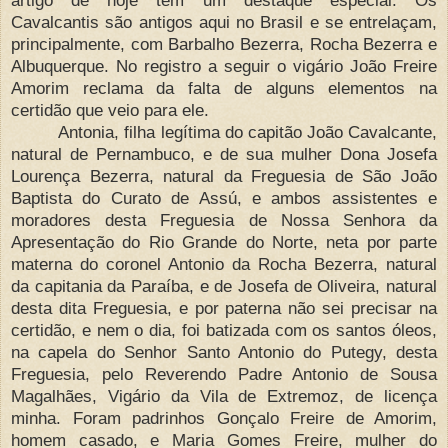
Cavalcantis são antigos aqui no Brasil e se entrelaçam,
principalmente, com Barbalho Bezerra, Rocha Bezerra e
Albuquerque. No registro a seguir o vigário João Freire
Amorim reclama da falta de alguns elementos na
certidão que veio para ele.
Antonia, filha legítima do capitão João Cavalcante,
natural de Pernambuco, e de sua mulher Dona Josefa
Lourença Bezerra, natural da Freguesia de São João
Baptista do Curato de Assú, e ambos assistentes e
moradores desta Freguesia de Nossa Senhora da
Apresentação do Rio Grande do Norte, neta por parte
materna do coronel Antonio da Rocha Bezerra, natural
da capitania da Paraíba, e de Josefa de Oliveira, natural
desta dita Freguesia, e por paterna não sei precisar na
certidão, e nem o dia, foi batizada com os santos óleos,
na capela do Senhor Santo Antonio do Putegy, desta
Freguesia, pelo Reverendo Padre Antonio de Sousa
Magalhães, Vigário da Vila de Extremoz, de licença
minha. Foram padrinhos Gonçalo Freire de Amorim,
homem casado, e Maria Gomes Freire, mulher do