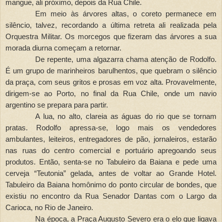
mangue, ali próximo, depois da Rua Chile.
Em meio às árvores altas, o coreto permanece em
silêncio, talvez, recordando a última retreta ali realizada pela
Orquestra Militar. Os morcegos que fizeram das árvores a sua
morada diurna começam a retornar.
De repente, uma algazarra chama atenção de Rodolfo.
É um grupo de marinheiros barulhentos, que quebram o silêncio
da praça, com seus gritos e prosas em voz alta. Provavelmente,
dirigem-se ao Porto, no final da Rua Chile, onde um navio
argentino se prepara para partir.
A lua, no alto, clareia as águas do rio que se tornam
pratas. Rodolfo apressa-se, logo mais os vendedores
ambulantes, leiteiros, entregadores de pão, jornaleiros, estarão
nas ruas do centro comercial e portuário apregoando seus
produtos. Então, senta-se no Tabuleiro da Baiana e pede uma
cerveja “Teutonia” gelada, antes de voltar ao Grande Hotel.
Tabuleiro da Baiana homônimo do ponto circular de bondes, que
existiu no encontro da Rua Senador Dantas com o Largo da
Carioca, no Rio de Janeiro.
Na época, a Praça Augusto Severo era o elo que ligava