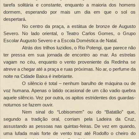
tarefa solitária e constante, enquanto a maioria dos homens
dormem, esperando por mais um dia em que o sol os
despertará.
No centro da praça, a estátua de bronze de Augusto
Severo. No lado oriental, o Teatro Carlos Gomes, o Grupo
Escolar Augusto Severo e a Escola Doméstica de Natal.
Atrás dos trilhos luzidios, o Rio Potengi, que parece não
ter pressa em sua jornada de encontro ao mar. As estrelas
vagam no céu, enquanto o vento proveniente da Redinha se
atreve a chegar até a praça e ruas próximas. No ar, o perfume da
noite na Cidade Baixa é inebriante.
O silêncio é total – nenhum barulho de máquina ou de
voz humana. Apenas o latido ocasional de um cão vadio quebra
aquele silêncio. Vez por outra, os apitos estridentes dos guardas-
noturnos se fazem ouvir.
Nem sinal do “Lobisomem” ou do “Batatão” que,
segundo a tradição oral, corriam pela Ladeira da Cruz,
assustando as pessoas nas quintas-feiras. De vez em quando,
uma lufada mais forte de vento traz até Rodolfo o cheiro do