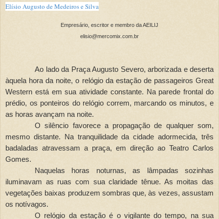
Elísio Augusto de Medeiros e Silva
Empresário, escritor e membro da AEILIJ
elisio@mercomix.com.br
Ao lado da Praça Augusto Severo, arborizada e deserta
àquela hora da noite, o relógio da estação de passageiros Great
Western está em sua atividade constante. Na parede frontal do
prédio, os ponteiros do relógio correm, marcando os minutos, e
as horas avançam na noite.
O silêncio favorece a propagação de qualquer som,
mesmo distante. Na tranquilidade da cidade adormecida, três
badaladas atravessam a praça, em direção ao Teatro Carlos
Gomes.
Naquelas horas noturnas, as lâmpadas sozinhas
iluminavam as ruas com sua claridade tênue. As moitas das
vegetações baixas produzem sombras que, às vezes, assustam
os notívagos.
O relógio da estação é o vigilante do tempo, na sua