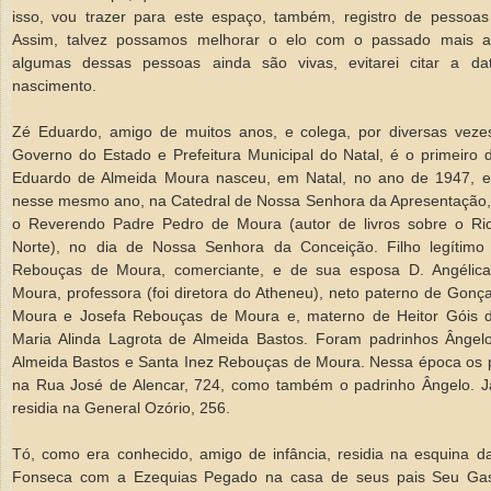
isso, vou trazer para este espaço, também, registro de pessoas
Assim, talvez possamos melhorar o elo com o passado mais a
algumas dessas pessoas ainda são vivas, evitarei citar a da
nascimento.
Zé Eduardo, amigo de muitos anos, e colega, por diversas vez
Governo do Estado e Prefeitura Municipal do Natal, é o primeiro d
Eduardo de Almeida Moura nasceu, em Natal, no ano de 1947, e 
nesse mesmo ano, na Catedral de Nossa Senhora da Apresentação, p
o Reverendo Padre Pedro de Moura (autor de livros sobre o R
Norte), no dia de Nossa Senhora da Conceição. Filho legítimo
Rebouças de Moura, comerciante, e de sua esposa D. Angélica
Moura, professora (foi diretora do Atheneu), neto paterno de Gonç
Moura e Josefa Rebouças de Moura e, materno de Heitor Góis 
Maria Alinda Lagrota de Almeida Bastos. Foram padrinhos Ângel
Almeida Bastos e Santa Inez Rebouças de Moura. Nessa época os p
na Rua José de Alencar, 724, como também o padrinho Ângelo. J
residia na General Ozório, 256.
Tó, como era conhecido, amigo de infância, residia na esquina 
Fonseca com a Ezequias Pegado na casa de seus pais Seu Ga