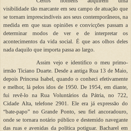
Certos homens adquirem uma
visibilidade tão marcante em seu campo de atuação que
se tornam imprescindíveis aos seus contemporâneos, na
medida em que suas opiniões e convicções passam a
determinar modos de ver e de interpretar os
acontecimentos da vida social. É que aos olhos deles
nada daquilo que importa passa ao largo.
Assim vejo e identifico o meu primo-
irmão Ticiano Duarte. Desde a antiga Rua 13 de Maio,
depois Princesa Isabel, quando o conheci efetivamente
e melhor, lá pelos idos de 1950. De 1954, em diante,
fui revê-lo na Rua Voluntários da Pátria, no 722,
Cidade Alta, telefone 2901. Ele era já expressão do
“bate-papo” no Grande Ponto, seu fiel ancoradouro,
onde se tornara notário público e destemido navegante
das ruas e avenidas da política potiguar. Bacharel em