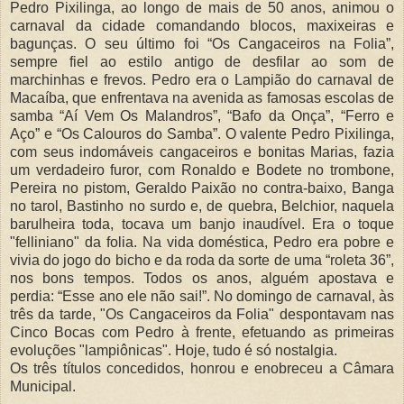
Pedro Pixilinga, ao longo de mais de 50 anos, animou o
carnaval da cidade comandando blocos, maxixeiras e
bagunças. O seu último foi “Os Cangaceiros na Folia”,
sempre fiel ao estilo antigo de desfilar ao som de
marchinhas e frevos. Pedro era o Lampião do carnaval de
Macaíba, que enfrentava na avenida as famosas escolas de
samba “Aí Vem Os Malandros”, “Bafo da Onça”, “Ferro e
Aço” e “Os Calouros do Samba”. O valente Pedro Pixilinga,
com seus indomáveis cangaceiros e bonitas Marias, fazia
um verdadeiro furor, com Ronaldo e Bodete no trombone,
Pereira no pistom, Geraldo Paixão no contra-baixo, Banga
no tarol, Bastinho no surdo e, de quebra, Belchior, naquela
barulheira toda, tocava um banjo inaudível. Era o toque
"felliniano" da folia. Na vida doméstica, Pedro era pobre e
vivia do jogo do bicho e da roda da sorte de uma “roleta 36”,
nos bons tempos. Todos os anos, alguém apostava e
perdia: “Esse ano ele não sai!”. No domingo de carnaval, às
três da tarde, "Os Cangaceiros da Folia" despontavam nas
Cinco Bocas com Pedro à frente, efetuando as primeiras
evoluções "lampiônicas". Hoje, tudo é só nostalgia.
Os três títulos concedidos, honrou e enobreceu a Câmara
Municipal.