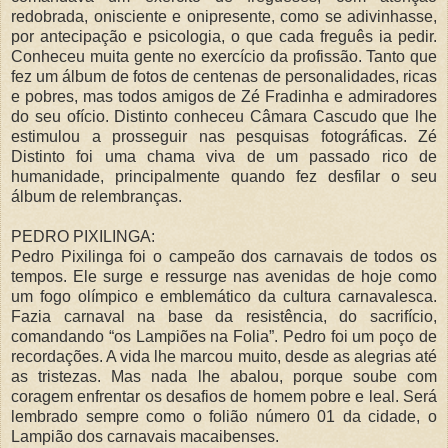
redobrada, onisciente e onipresente, como se adivinhasse,
por antecipação e psicologia, o que cada freguês ia pedir.
Conheceu muita gente no exercício da profissão. Tanto que
fez um álbum de fotos de centenas de personalidades, ricas
e pobres, mas todos amigos de Zé Fradinha e admiradores
do seu ofício. Distinto conheceu Câmara Cascudo que lhe
estimulou a prosseguir nas pesquisas fotográficas. Zé
Distinto foi uma chama viva de um passado rico de
humanidade, principalmente quando fez desfilar o seu
álbum de relembranças.
PEDRO PIXILINGA:
Pedro Pixilinga foi o campeão dos carnavais de todos os
tempos. Ele surge e ressurge nas avenidas de hoje como
um fogo olímpico e emblemático da cultura carnavalesca.
Fazia carnaval na base da resistência, do sacrifício,
comandando “os Lampiões na Folia”. Pedro foi um poço de
recordações. A vida lhe marcou muito, desde as alegrias até
as tristezas. Mas nada lhe abalou, porque soube com
coragem enfrentar os desafios de homem pobre e leal. Será
lembrado sempre como o folião número 01 da cidade, o
Lampião dos carnavais macaibenses.