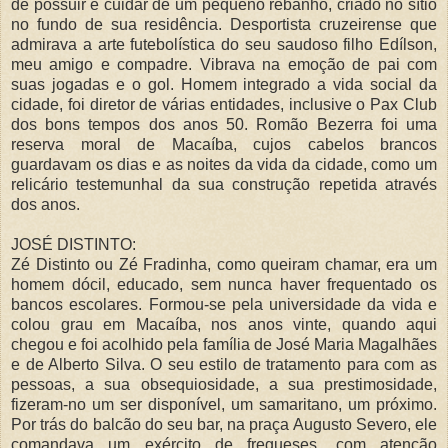
de possuir e cuidar de um pequeno rebanho, criado no sítio
no fundo de sua residência. Desportista cruzeirense que
admirava a arte futebolística do seu saudoso filho Edílson,
meu amigo e compadre. Vibrava na emoção de pai com
suas jogadas e o gol. Homem integrado a vida social da
cidade, foi diretor de várias entidades, inclusive o Pax Club
dos bons tempos dos anos 50. Romão Bezerra foi uma
reserva moral de Macaíba, cujos cabelos brancos
guardavam os dias e as noites da vida da cidade, como um
relicário testemunhal da sua construção repetida através
dos anos.
JOSÉ DISTINTO:
Zé Distinto ou Zé Fradinha, como queiram chamar, era um
homem dócil, educado, sem nunca haver frequentado os
bancos escolares. Formou-se pela universidade da vida e
colou grau em Macaíba, nos anos vinte, quando aqui
chegou e foi acolhido pela família de José Maria Magalhães
e de Alberto Silva. O seu estilo de tratamento para com as
pessoas, a sua obsequiosidade, a sua prestimosidade,
fizeram-no um ser disponível, um samaritano, um próximo.
Por trás do balcão do seu bar, na praça Augusto Severo, ele
comandava um exército de fregueses, com atenção