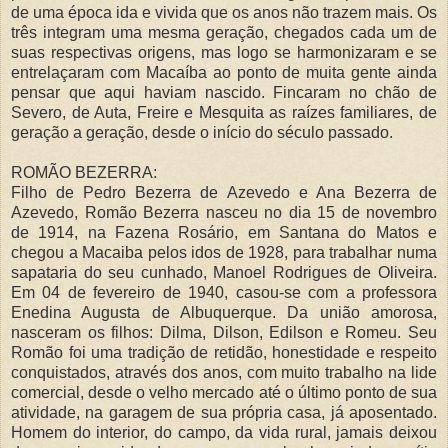
de uma época ida e vivida que os anos não trazem mais. Os
três integram uma mesma geração, chegados cada um de
suas respectivas origens, mas logo se harmonizaram e se
entrelaçaram com Macaíba ao ponto de muita gente ainda
pensar que aqui haviam nascido. Fincaram no chão de
Severo, de Auta, Freire e Mesquita as raízes familiares, de
geração a geração, desde o início do século passado.
ROMÃO BEZERRA:
Filho de Pedro Bezerra de Azevedo e Ana Bezerra de
Azevedo, Romão Bezerra nasceu no dia 15 de novembro
de 1914, na Fazena Rosário, em Santana do Matos e
chegou a Macaiba pelos idos de 1928, para trabalhar numa
sapataria do seu cunhado, Manoel Rodrigues de Oliveira.
Em 04 de fevereiro de 1940, casou-se com a professora
Enedina Augusta de Albuquerque. Da união amorosa,
nasceram os filhos: Dilma, Dilson, Edilson e Romeu. Seu
Romão foi uma tradição de retidão, honestidade e respeito
conquistados, através dos anos, com muito trabalho na lide
comercial, desde o velho mercado até o último ponto de sua
atividade, na garagem de sua própria casa, já aposentado.
Homem do interior, do campo, da vida rural, jamais deixou