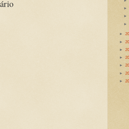
ário
►
2
►
2
►
2
►
2
►
2
►
2
►
2