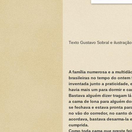
Texto Gustavo Sobral e ilustraçã
A família numerosa e a multid
brasileiras no tempo do ontem 
inventada junto a praticidade,
havia mais um para dormir e ca
Bastava alguém dizer tragam lá
a cama de lona para alguém do
se fechava e estava pronta para
no vão do corredor, no canto 
acordava, bastava desarma-la e
cumprida.
Como toda cama que preste feit