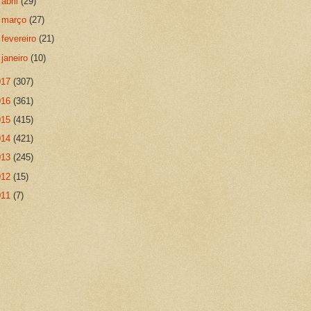
►
abril
(29)
►
março
(27)
►
fevereiro
(21)
►
janeiro
(10)
017
(307)
016
(361)
015
(415)
014
(421)
013
(245)
012
(15)
011
(7)