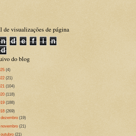
l de visualizações de página
n
d
e
f
i
n
d
uivo do blog
025
(4)
022
(21)
021
(104)
020
(118)
019
(188)
018
(269)
►
dezembro
(19)
►
novembro
(21)
►
outubro
(21)