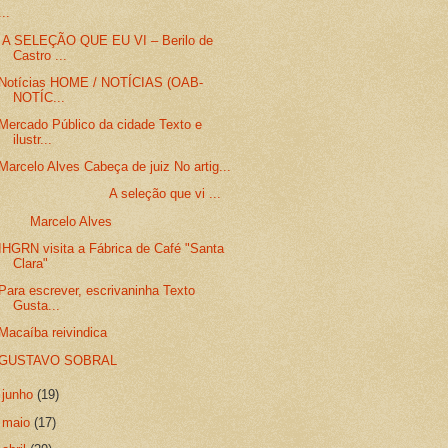
...
A SELEÇÃO QUE EU VI – Berilo de
Castro ...
Notícias HOME / NOTÍCIAS (OAB-
NOTÍC...
Mercado Público da cidade Texto e
ilustr...
Marcelo Alves Cabeça de juiz No artig...
A seleção que vi ...
Marcelo Alves
IHGRN visita a Fábrica de Café "Santa
Clara"
Para escrever, escrivaninha Texto
Gusta...
Macaíba reivindica
GUSTAVO SOBRAL
►
junho
(19)
►
maio
(17)