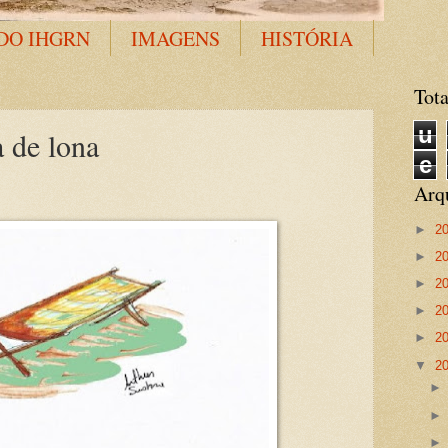
DO IHGRN
IMAGENS
HISTÓRIA
Tota
u
 de lona
e
Arq
►
2
►
2
►
2
►
2
►
2
▼
2