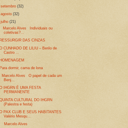
►
setembro
(32)
►
agosto
(32)
▼
julho
(21)
Marcelo Alves Individuais ou
coletivas?...
RESSURGIR DAS CINZAS
O CUNHADO DE LILIU – Berilo de
Castro ...
HOMENAGEM
Para dormir, cama de lona
Marcelo Alves O papel de cada um
Benj...
O IHGRN É UMA FESTA
PERMANENTE
QUINTA CULTURAL DO IHGRN
(Palestra e festa)
O PAX CLUB E SEUS HABITANTES
Valério Mesqu...
Marcelo Alves