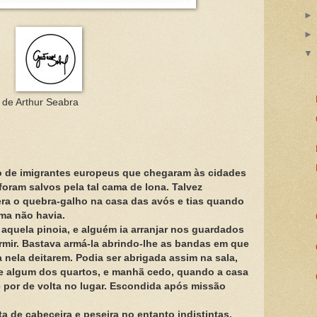
o de Arthur Seabra
ão de imigrantes europeus que chegaram às cidades
foram salvos pela tal cama de lona. Talvez
 era o quebra-galho na casa das avós e tias quando
ma não havia.
 aquela pinoia, e alguém ia arranjar nos guardados
rmir. Bastava armá-la abrindo-lhe as bandas em que
 nela deitarem. Podia ser abrigada assim na sala,
de algum dos quartos, e manhã cedo, quando a casa
 por de volta no lugar. Escondida após missão
a de cabeceira e peseira no entanto indistintas,