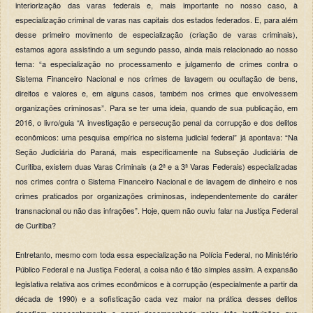
interiorização das varas federais e, mais importante no nosso caso, à
especialização criminal de varas nas capitais dos estados federados. E, para além
desse primeiro movimento de especialização (criação de varas criminais),
estamos agora assistindo a um segundo passo, ainda mais relacionado ao nosso
tema: “a especialização no processamento e julgamento de crimes contra o
Sistema Financeiro Nacional e nos crimes de lavagem ou ocultação de bens,
direitos e valores e, em alguns casos, também nos crimes que envolvessem
organizações criminosas”. Para se ter uma ideia, quando de sua publicação, em
2016, o livro/guia “A investigação e persecução penal da corrupção e dos delitos
econômicos: uma pesquisa empírica no sistema judicial federal” já apontava: “Na
Seção Judiciária do Paraná, mais especificamente na Subseção Judiciária de
Curitiba, existem duas Varas Criminais (a 2ª e a 3ª Varas Federais) especializadas
nos crimes contra o Sistema Financeiro Nacional e de lavagem de dinheiro e nos
crimes praticados por organizações criminosas, independentemente do caráter
transnacional ou não das infrações”. Hoje, quem não ouviu falar na Justiça Federal
de Curitiba?
Entretanto, mesmo com toda essa especialização na Polícia Federal, no Ministério
Público Federal e na Justiça Federal, a coisa não é tão simples assim. A expansão
legislativa relativa aos crimes econômicos e à corrupção (especialmente a partir da
década de 1990) e a sofisticação cada vez maior na prática desses delitos
desafiam crescentemente o papel desempenhado pelas três instituições que