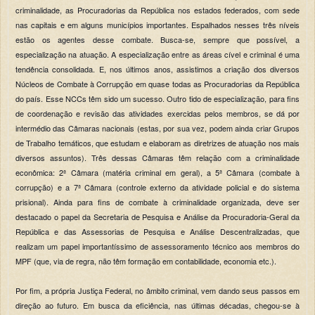
criminalidade, as Procuradorias da República nos estados federados, com sede
nas capitais e em alguns municípios importantes. Espalhados nesses três níveis
estão os agentes desse combate. Busca-se, sempre que possível, a
especialização na atuação. A especialização entre as áreas cível e criminal é uma
tendência consolidada. E, nos últimos anos, assistimos a criação dos diversos
Núcleos de Combate à Corrupção em quase todas as Procuradorias da República
do país. Esse NCCs têm sido um sucesso. Outro tido de especialização, para fins
de coordenação e revisão das atividades exercidas pelos membros, se dá por
intermédio das Câmaras nacionais (estas, por sua vez, podem ainda criar Grupos
de Trabalho temáticos, que estudam e elaboram as diretrizes de atuação nos mais
diversos assuntos). Três dessas Câmaras têm relação com a criminalidade
econômica: 2ª Câmara (matéria criminal em geral), a 5ª Câmara (combate à
corrupção) e a 7ª Câmara (controle externo da atividade policial e do sistema
prisional). Ainda para fins de combate à criminalidade organizada, deve ser
destacado o papel da Secretaria de Pesquisa e Análise da Procuradoria-Geral da
República e das Assessorias de Pesquisa e Análise Descentralizadas, que
realizam um papel importantíssimo de assessoramento técnico aos membros do
MPF (que, via de regra, não têm formação em contabilidade, economia etc.).
Por fim, a própria Justiça Federal, no âmbito criminal, vem dando seus passos em
direção ao futuro. Em busca da eficiência, nas últimas décadas, chegou-se à