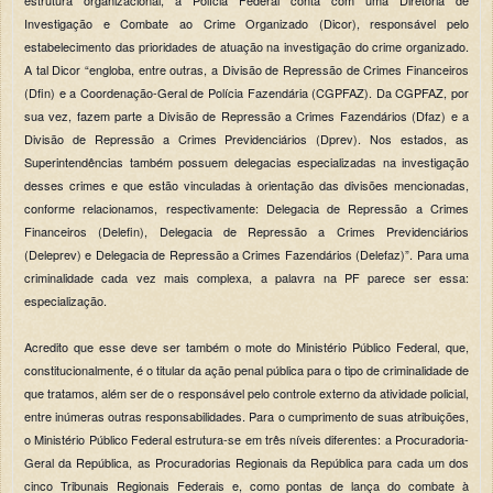
Investigação e Combate ao Crime Organizado (Dicor), responsável pelo
estabelecimento das prioridades de atuação na investigação do crime organizado.
A tal Dicor “engloba, entre outras, a Divisão de Repressão de Crimes Financeiros
(Dfin) e a Coordenação-Geral de Polícia Fazendária (CGPFAZ). Da CGPFAZ, por
sua vez, fazem parte a Divisão de Repressão a Crimes Fazendários (Dfaz) e a
Divisão de Repressão a Crimes Previdenciários (Dprev). Nos estados, as
Superintendências também possuem delegacias especializadas na investigação
desses crimes e que estão vinculadas à orientação das divisões mencionadas,
conforme relacionamos, respectivamente: Delegacia de Repressão a Crimes
Financeiros (Delefin), Delegacia de Repressão a Crimes Previdenciários
(Deleprev) e Delegacia de Repressão a Crimes Fazendários (Delefaz)”. Para uma
criminalidade cada vez mais complexa, a palavra na PF parece ser essa:
especialização.
Acredito que esse deve ser também o mote do Ministério Público Federal, que,
constitucionalmente, é o titular da ação penal pública para o tipo de criminalidade de
que tratamos, além ser de o responsável pelo controle externo da atividade policial,
entre inúmeras outras responsabilidades. Para o cumprimento de suas atribuições,
o Ministério Público Federal estrutura-se em três níveis diferentes: a Procuradoria-
Geral da República, as Procuradorias Regionais da República para cada um dos
cinco Tribunais Regionais Federais e, como pontas de lança do combate à