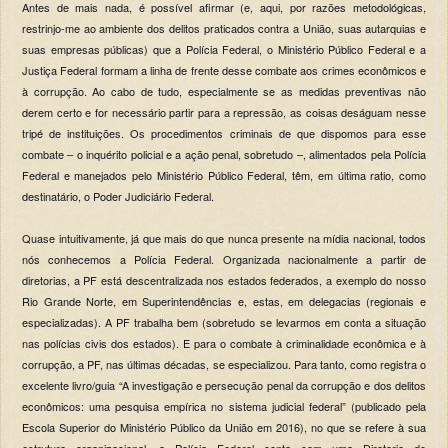
Antes de mais nada, é possível afirmar (e, aqui, por razões metodológicas,
restrinjo-me ao ambiente dos delitos praticados contra a União, suas autarquias e
suas empresas públicas) que a Polícia Federal, o Ministério Público Federal e a
Justiça Federal formam a linha de frente desse combate aos crimes econômicos e
à corrupção. Ao cabo de tudo, especialmente se as medidas preventivas não
derem certo e for necessário partir para a repressão, as coisas deságuam nesse
tripé de instituições. Os procedimentos criminais de que dispomos para esse
combate – o inquérito policial e a ação penal, sobretudo –, alimentados pela Polícia
Federal e manejados pelo Ministério Público Federal, têm, em última ratio, como
destinatário, o Poder Judiciário Federal.
Quase intuitivamente, já que mais do que nunca presente na mídia nacional, todos
nós conhecemos a Polícia Federal. Organizada nacionalmente a partir de
diretorias, a PF está descentralizada nos estados federados, a exemplo do nosso
Rio Grande Norte, em Superintendências e, estas, em delegacias (regionais e
especializadas). A PF trabalha bem (sobretudo se levarmos em conta a situação
nas polícias civis dos estados). E para o combate à criminalidade econômica e à
corrupção, a PF, nas últimas décadas, se especializou. Para tanto, como registra o
excelente livro/guia “A investigação e persecução penal da corrupção e dos delitos
econômicos: uma pesquisa empírica no sistema judicial federal” (publicado pela
Escola Superior do Ministério Público da União em 2016), no que se refere à sua
estrutura organizacional, a Polícia Federal conta com uma Diretoria de