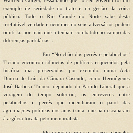
Walfredo Gurgel, ressaltando que “o seu governo foi um
exemplo de seriedade no trato e na gestão da coisa
pública. Todo o Rio Grande do Norte sabe desta
irrefutável verdade e nem mesmo seus adversários podem
omiti-la, por mais que o tenham combatido no campo das
diferenças partidárias”.
Em “No chão dos perrés e pelabuchos”
Ticiano encontrou silhuetas de políticos esquecidos pela
história, mas preservados, por exemplo, numa Acta
Diurna de Luís da Câmara Cascudo, como Hermógenes
José Barbosa Tinoco, deputado do Partido Liberal que a
voragem do tempo soterrou; os entreveros entre
pelabuchos e perrés que incendiaram o paiol das
agremiações políticas dos anos trinta, que não escaparam
à argúcia focada pelo memorialista.
Ele propõe e reforça as teses daqueles