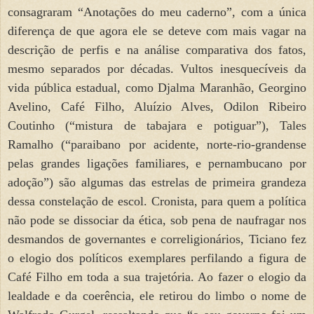
consagraram “Anotações do meu caderno”, com a única
diferença de que agora ele se deteve com mais vagar na
descrição de perfis e na análise comparativa dos fatos,
mesmo separados por décadas. Vultos inesquecíveis da
vida pública estadual, como Djalma Maranhão, Georgino
Avelino, Café Filho, Aluízio Alves, Odilon Ribeiro
Coutinho (“mistura de tabajara e potiguar”), Tales
Ramalho (“paraibano por acidente, norte-rio-grandense
pelas grandes ligações familiares, e pernambucano por
adoção”) são algumas das estrelas de primeira grandeza
dessa constelação de escol. Cronista, para quem a política
não pode se dissociar da ética, sob pena de naufragar nos
desmandos de governantes e correligionários, Ticiano fez
o elogio dos políticos exemplares perfilando a figura de
Café Filho em toda a sua trajetória. Ao fazer o elogio da
lealdade e da coerência, ele retirou do limbo o nome de