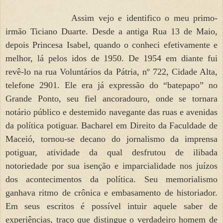
Assim vejo e identifico o meu primo-
irmão Ticiano Duarte. Desde a antiga Rua 13 de Maio,
depois Princesa Isabel, quando o conheci efetivamente e
melhor, lá pelos idos de 1950. De 1954 em diante fui
revê-lo na rua Voluntários da Pátria, nº 722, Cidade Alta,
telefone 2901. Ele era já expressão do “batepapo” no
Grande Ponto, seu fiel ancoradouro, onde se tornara
notário público e destemido navegante das ruas e avenidas
da política potiguar. Bacharel em Direito da Faculdade de
Maceió, tornou-se decano do jornalismo da imprensa
potiguar, atividade da qual desfrutou de ilibada
notoriedade por sua isenção e imparcialidade nos juízos
dos acontecimentos da política. Seu memorialismo
ganhava ritmo de crônica e embasamento de historiador.
Em seus escritos é possível intuir aquele saber de
experiências, traço que distingue o verdadeiro homem de