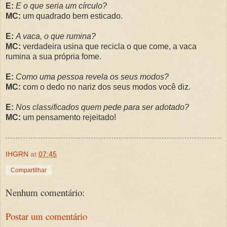
E:
E o que seria um círculo?
MC:
um quadrado bem esticado.
E:
A vaca, o que rumina?
MC:
verdadeira usina que recicla o que come, a vaca
rumina a sua própria fome.
E:
Como uma pessoa revela os seus modos?
MC:
com o dedo no nariz dos seus modos você diz.
E:
Nos classificados quem pede para ser adotado?
MC:
um pensamento rejeitado!
IHGRN
at
07:45
Compartilhar
Nenhum comentário:
Postar um comentário