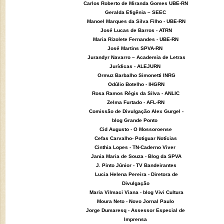
Carlos Roberto de Miranda Gomes UBE-RN
Geralda Efigênia – SEEC
Manoel Marques da Silva Filho - UBE-RN
José Lucas de Barros - ATRN
Maria Rizolete Fernandes - UBE-RN
José Martins SPVA-RN
Jurandyr Navarro – Academia de Letras
Jurídicas - ALEJURN
Ormuz Barbalho Simonetti INRG
Odúlio Botelho - IHGRN
Rosa Ramos Régis da Silva - ANLIC
Zelma Furtado - AFL-RN
Comissão de Divulgação Alex Gurgel -
blog Grande Ponto
Cid Augusto - O Mossoroense
Cefas Carvalho- Potiguar Notícias
Cinthia Lopes - TN-Caderno Viver
Jania Maria de Souza - Blog da SPVA
J. Pinto Júnior - TV Bandeirantes
Lucia Helena Pereira - Diretora de
Divulgação
Maria Vilmaci Viana - blog Vivi Cultura
Moura Neto - Novo Jornal Paulo
Jorge Dumaresq - Assessor Especial de
Imprensa