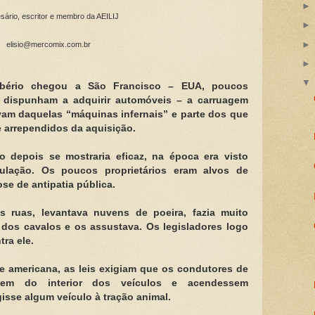
ário, escritor e membro da AEILIJ
elisio@mercomix.com.br
bério chegou a São Francisco – EUA, poucos
 dispunham a adquirir automóveis – a carruagem
vam daquelas “máquinas infernais” e parte dos que
 arrependidos da aquisição.
 depois se mostraria eficaz, na época era visto
ação. Os poucos proprietários eram alvos de
ose de antipatia pública.
 ruas, levantava nuvens de poeira, fazia muito
o dos cavalos e os assustava. Os legisladores logo
ra ele.
 americana, as leis exigiam que os condutores de
ssem do interior dos veículos e acendessem
gisse algum veículo à tração animal.