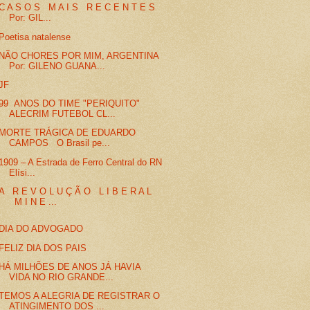
C A S O S M A I S R E C E N T E S
Por: GIL...
Poetisa natalense
NÃO CHORES POR MIM, ARGENTINA
Por: GILENO GUANA...
JF
99 ANOS DO TIME "PERIQUITO"
ALECRIM FUTEBOL CL...
MORTE TRÁGICA DE EDUARDO
CAMPOS O Brasil pe...
1909 – A Estrada de Ferro Central do RN
Elísi...
A R E V O L U Ç Ã O L I B E R A L
M I N E ...
DIA DO ADVOGADO
FELIZ DIA DOS PAIS
HÁ MILHÕES DE ANOS JÁ HAVIA
VIDA NO RIO GRANDE...
TEMOS A ALEGRIA DE REGISTRAR O
ATINGIMENTO DOS ...