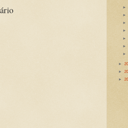
ário
►
2
►
2
►
2