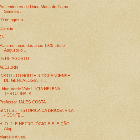
Ascendentes de Dona Maria do Carmo
Siminéa ...
09 de agosto
Opinião
JN
Paris no início dos anos 1920 Elísio
Augusto d...
05 DE AGOSTO
ALEJURN
INSTITUTO NORTE-RIOGRANDENSE
DE GENEALOGIA - I...
blog Verde Vale LÚCIA HELENA
TERTULINA, A ...
Professor JALES COSTA
SÍNTESE HISTÓRICA DA BRIOSA VILA
- CONFE...
H O J E NECROLÓGIO E ELEIÇÃO.
Alej...
Marcelo Alves