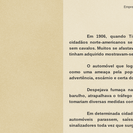
Empres
Em 1906, quando Ti
cidadãos norte-americanos se
sem cavalos. Muitos se afasta
tinham adquirido mostravam-se
O automóvel que logo
como uma ameaça pela popul
advertência, escárnio e certa d
Despejava fumaça nas
barulho, atrapalhava o tráfeg
tomariam diversas medidas cont
Em determinada cidade
automóveis parassem, saí
sinalizadores toda vez que sur