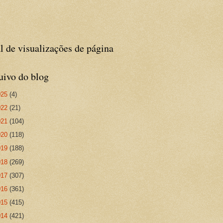
l de visualizações de página
uivo do blog
025
(4)
022
(21)
021
(104)
020
(118)
019
(188)
018
(269)
017
(307)
016
(361)
015
(415)
014
(421)