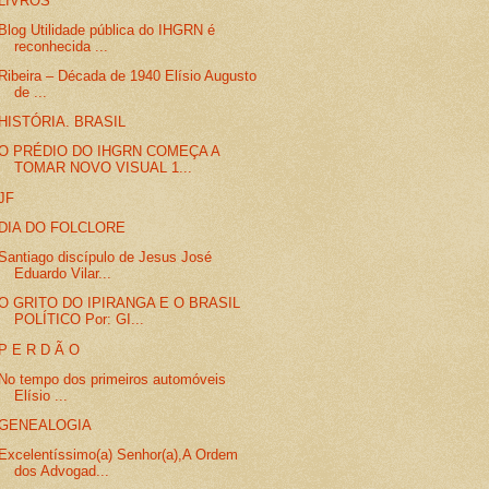
LIVROS
Blog Utilidade pública do IHGRN é
reconhecida ...
Ribeira – Década de 1940 Elísio Augusto
de ...
HISTÓRIA. BRASIL
O PRÉDIO DO IHGRN COMEÇA A
TOMAR NOVO VISUAL 1...
JF
DIA DO FOLCLORE
Santiago discípulo de Jesus José
Eduardo Vilar...
O GRITO DO IPIRANGA E O BRASIL
POLÍTICO Por: GI...
P E R D Ã O
No tempo dos primeiros automóveis
Elísio ...
GENEALOGIA
Excelentíssimo(a) Senhor(a),A Ordem
dos Advogad...