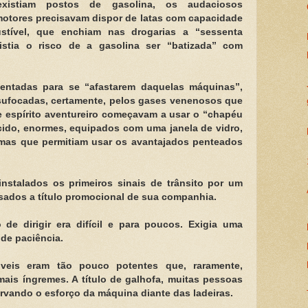
istiam postos de gasolina, os audaciosos
omotores precisavam dispor de latas com capacidade
stível, que enchiam nas drogarias a “sessenta
istia o risco de a gasolina ser “batizada” com
entadas para se “afastarem daquelas máquinas”,
 sufocadas, certamente, pelos gases venenosos que
 espírito aventureiro começavam a usar o “chapéu
ecido, enormes, equipados com uma janela de vidro,
 mas que permitiam usar os avantajados penteados
nstalados os primeiros sinais de trânsito por um
sados a título promocional de sua companhia.
de dirigir era difícil e para poucos. Exigia uma
 de paciência.
veis eram tão pouco potentes que, raramente,
mais íngremes. A título de galhofa, muitas pessoas
rvando o esforço da máquina diante das ladeiras.