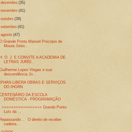
►
dezembro
(35)
►
novembro
(41)
►
outubro
(39)
►
setembro
(41)
▼
agosto
(47)
O Grande Ponto Manoel Procópio de
Moura Júnio...
H O J E CONVITE A ACADEMIA DE
LETRAS JURÍD...
Guilherme Lopes Viegas e sua
descendência Jo...
IPHAN LIBERA OBRAS E SERVIÇOS
DO IHGRN
CENTENÁRIO DA ESCOLA
DOMÉSTICA - PROGRAMAÇÃO
================= Grande Ponto
Luís da ...
Repassando... O direito de receber
cadeira...