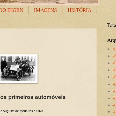
DO IHGRN
IMAGENS
HISTÓRIA
Tota
Arq
►
2
►
2
►
2
►
2
►
2
►
2
►
2
os primeiros automóveis
►
2
►
2
sio Augusto de Medeiros e Silva
▼
2