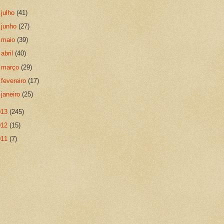
►
julho
(41)
►
junho
(27)
►
maio
(39)
►
abril
(40)
►
março
(29)
►
fevereiro
(17)
►
janeiro
(25)
013
(245)
012
(15)
011
(7)