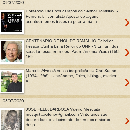
09/07/2020
Colhendo lírios nos campos do Senhor Tomislav R.
›
Femenick - Jornalista Apesar de alguns
acontecimentos tristes (a guerra fria, a...
CENTENÁRIO DE NOILDE RAMALHO Daladier
›
Pessoa Cunha Lima Reitor do UNI-RN Em um dos
seus famosos Sermões, Padre Antonio Vieira (1608-
169...
Marcelo Alve s A nossa insignificância Carl Sagan
›
(1934-1996) – astrônomo, físico, biólogo, escritor,
a...
03/07/2020
JOSÉ FÉLIX BARBOSA Valério Mesquita
›
mesquita.valerio@gmail.com Vinte anos são
decorridos do falecimento de um dos maiores
desp...