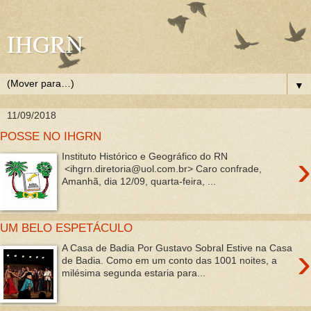
IHGRN
▼
11/09/2018
POSSE NO IHGRN
›
Instituto Histórico e Geográfico do RN
<ihgrn.diretoria@uol.com.br> Caro confrade,
Amanhã, dia 12/09, quarta-feira, ...
UM BELO ESPETÁCULO
›
A Casa de Badia Por Gustavo Sobral Estive na Casa
de Badia. Como em um conto das 1001 noites, a
milésima segunda estaria para...