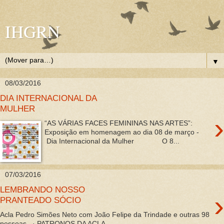
IHGRN
▼
08/03/2016
DIA INTERNACIONAL DA
MULHER
›
“AS VÁRIAS FACES FEMININAS NAS ARTES”:
Exposição em homenagem ao dia 08 de março -
Dia Internacional da Mulher O 8...
07/03/2016
LEMBRANDO NOSSO
›
PRANTEADO SÓCIO
Acla Pedro Simões Neto com João Felipe da Trindade e outras 98
pessoas . · PATRONOS DA ACLA ...